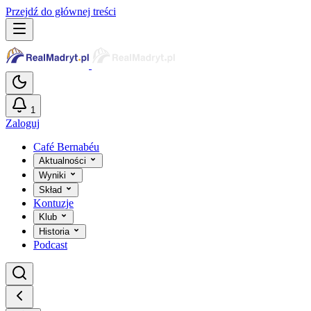
Przejdź do głównej treści
1
Zaloguj
Café Bernabéu
Aktualności
Wyniki
Skład
Kontuzje
Klub
Historia
Podcast