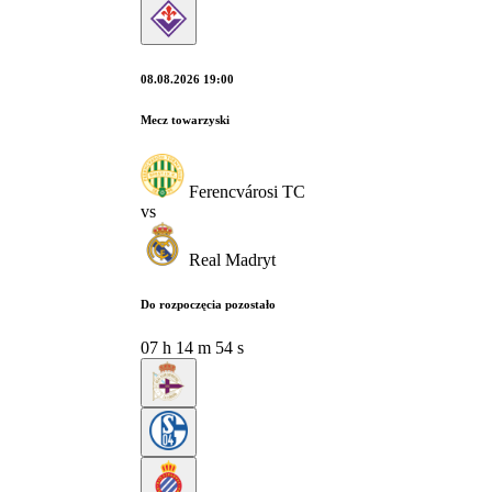
08.08.2026 19:00
Mecz towarzyski
Ferencvárosi TC
vs
Real Madryt
Do rozpoczęcia pozostało
07
h
14
m
53
s