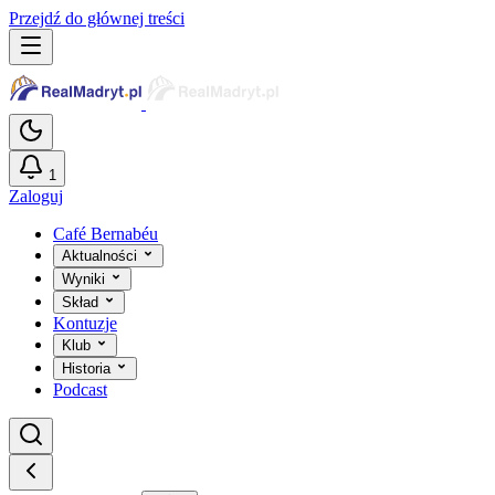
Przejdź do głównej treści
1
Zaloguj
Café Bernabéu
Aktualności
Wyniki
Skład
Kontuzje
Klub
Historia
Podcast