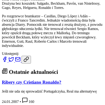
Drużyna bez koszulek: Salgado, Beckham, Pavón, van Nistelrooy,
Gago, Reyes, Helguera, Ronaldo i Torres.
Po rozgrzewce bramkarze – Casillas, Diego López i Adán –
ćwiczyli z Franco Tancredim. Jednakże wiadomością dnia była
absencja Diarry. Pomocnik nie trenował z resztą drużyny, z powodu
głębokiego stłuczenia łydki. Nie trenował również Sergio Ramos,
który opuścił drugą połowę meczu z Mallorką. Do treningu
powrócił Beckham, który wyleczył lewy mięsień czworogłowy.
Emerson, Guti, Raul, Roberto Carlos i Marcelo trenowali
indywidualnie.
Udostępnij:
Ostatnie aktualności
Ribery czy Cristiano Ronaldo?
Jeśli nie uda się sprowadzić Portugalczyka, Real ma alternatywę
24.01.2007
•
160