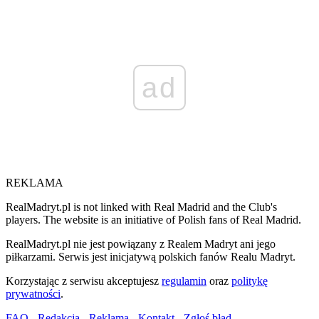
ad
REKLAMA
RealMadryt.pl is not linked with Real Madrid and the Club's
players. The website is an initiative of Polish fans of Real Madrid.
RealMadryt.pl nie jest powiązany z Realem Madryt ani jego
piłkarzami. Serwis jest inicjatywą polskich fanów Realu Madryt.
Korzystając z serwisu akceptujesz
regulamin
oraz
politykę
prywatności
.
FAQ
-
Redakcja
-
Reklama
-
Kontakt
-
Zgłoś błąd