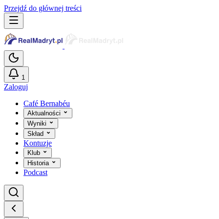
Przejdź do głównej treści
1
Zaloguj
Café Bernabéu
Aktualności
Wyniki
Skład
Kontuzje
Klub
Historia
Podcast