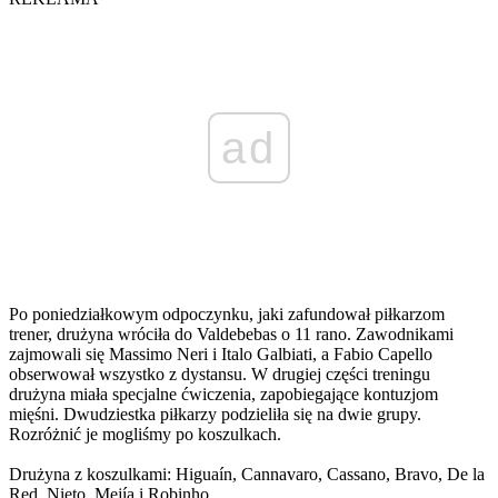
ad
Po poniedziałkowym odpoczynku, jaki zafundował piłkarzom
trener, drużyna wróciła do Valdebebas o 11 rano. Zawodnikami
zajmowali się Massimo Neri i Italo Galbiati, a Fabio Capello
obserwował wszystko z dystansu. W drugiej części treningu
drużyna miała specjalne ćwiczenia, zapobiegające kontuzjom
mięśni. Dwudziestka piłkarzy podzieliła się na dwie grupy.
Rozróżnić je mogliśmy po koszulkach.
Drużyna z koszulkami: Higuaín, Cannavaro, Cassano, Bravo, De la
Red, Nieto, Mejía i Robinho.