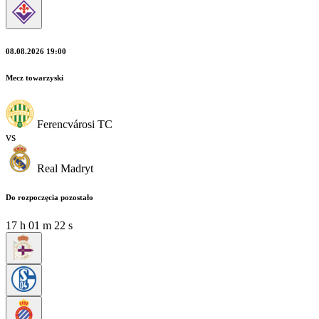
08.08.2026 19:00
Mecz towarzyski
Ferencvárosi TC
vs
Real Madryt
Do rozpoczęcia pozostało
17
h
01
m
22
s