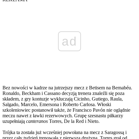
ad
Bez nowości w kadrze na jutrzejszy mecz z Betisem na Bernabéu.
Ronaldo, Beckham i Cassano decyzją trenera znaleźli się poza
składem, z gry kontuzje wykluczają Cicinho, Gutiego, Raula,
Salgado, Marcelo, Emersona i Roberto Carlosa. Włoski
szkoleniowiec postanowił także, że Francisco Pavón nie oglądnie
meczu nawet z ławki rezerwowych. Grupę szesnastu piłkarzy
uzupełniają
canteranos
Torres, De la Red i Nieto.
Trójka ta została już wcześniej powołana na mecz z Saragossą i
przez cały tydzień trenowała z pierwszą drużyną. Torres grał od