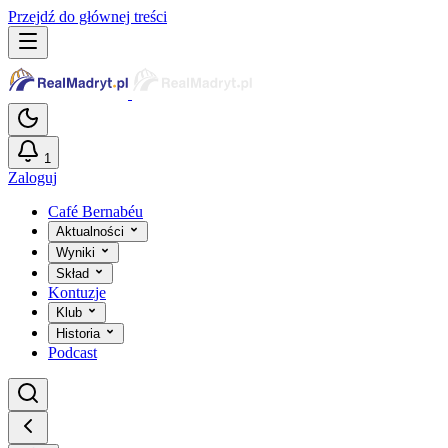
Przejdź do głównej treści
1
Zaloguj
Café Bernabéu
Aktualności
Wyniki
Skład
Kontuzje
Klub
Historia
Podcast