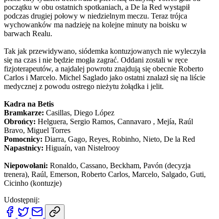
początku w obu ostatnich spotkaniach, a De la Red wystąpił
podczas drugiej połowy w niedzielnym meczu. Teraz trójca
wychowanków ma nadzieję na kolejne minuty na boisku w
barwach Realu.
Tak jak przewidywano, siódemka kontuzjowanych nie wyleczyła
się na czas i nie będzie mogła zagrać. Oddani zostali w ręce
fizjoterapeutów, a najdalej powrotu znajdują się obecnie Roberto
Carlos i Marcelo. Michel Saglado jako ostatni znalazł się na liście
medycznej z powodu ostrego nieżytu żołądka i jelit.
Kadra na Betis
Bramkarze:
Casillas, Diego López
Obrońcy:
Helguera, Sergio Ramos, Cannavaro , Mejía, Raúl
Bravo, Miguel Torres
Pomocnicy:
Diarra, Gago, Reyes, Robinho, Nieto, De la Red
Napastnicy:
Higuaín, van Nistelrooy
Niepowołani:
Ronaldo, Cassano, Beckham, Pavón (decyzja
trenera), Raúl, Emerson, Roberto Carlos, Marcelo, Salgado, Guti,
Cicinho (kontuzje)
Udostępnij: