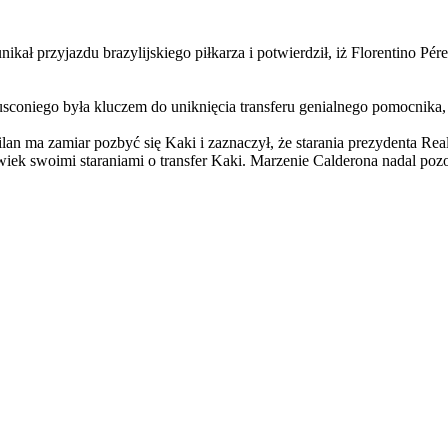
ał przyjazdu brazylijskiego piłkarza i potwierdził, iż Florentino Pér
usconiego była kluczem do uniknięcia transferu genialnego pomocnika
Milan ma zamiar pozbyć się Kaki i zaznaczył, że starania prezydenta R
iek swoimi staraniami o transfer Kaki. Marzenie Calderona nadal pozo