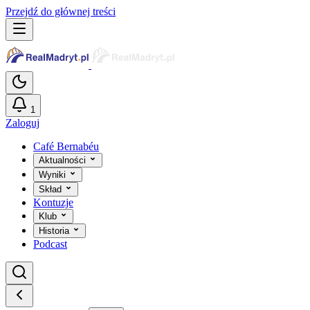
Przejdź do głównej treści
1
Zaloguj
Café Bernabéu
Aktualności
Wyniki
Skład
Kontuzje
Klub
Historia
Podcast