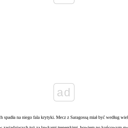
ad
ch spadła na niego fala krytyki. Mecz z Saragossą miał być według w
ów zasiadających tuż za ławkami trenerskimi, bowiem po końcowym gw