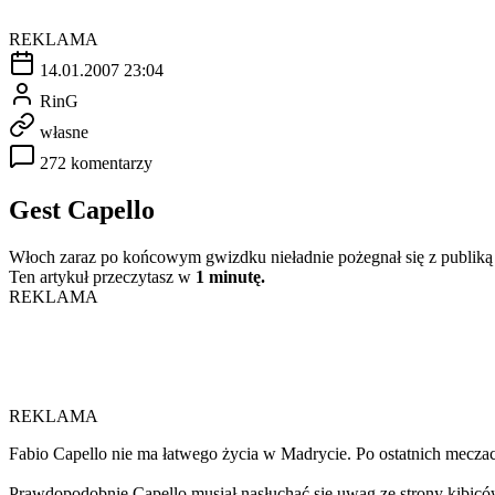
REKLAMA
14.01.2007 23:04
RinG
własne
272 komentarzy
Gest Capello
Włoch zaraz po końcowym gwizdku nieładnie pożegnał się z publiką
Ten artykuł przeczytasz w
1 minutę.
REKLAMA
REKLAMA
Fabio Capello nie ma łatwego życia w Madrycie. Po ostatnich mecza
Prawdopodobnie Capello musiał nasłuchać się uwag ze strony kibic