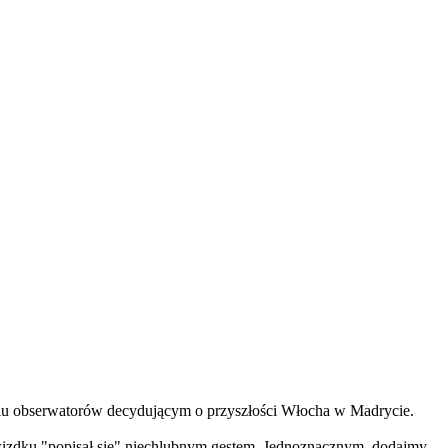
ielu obserwatorów decydującym o przyszłości Włocha w Madrycie.
izdku "popisał się" niechlubnym gestem. Jednoznacznym, dodajmy.