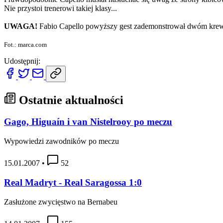
Nie przystoi trenerowi takiej klasy...
UWAGA!
Fabio Capello powyższy gest zademonstrował dwóm krewki
Fot.: marca.com
Udostępnij:
Ostatnie aktualności
Gago, Higuaín i van Nistelrooy po meczu
Wypowiedzi zawodników po meczu
15.01.2007
•
52
Real Madryt - Real Saragossa 1:0
Zasłużone zwycięstwo na Bernabeu