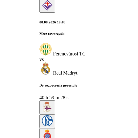
08.08.2026 19:00
Mecz towarzyski
Ferencvárosi TC
vs
Real Madryt
Do rozpoczęcia pozostało
40
h
59
m
28
s