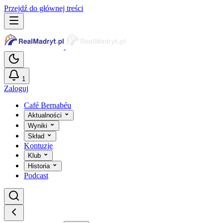
Przejdź do głównej treści
1
Zaloguj
Café Bernabéu
Aktualności
Wyniki
Skład
Kontuzje
Klub
Historia
Podcast