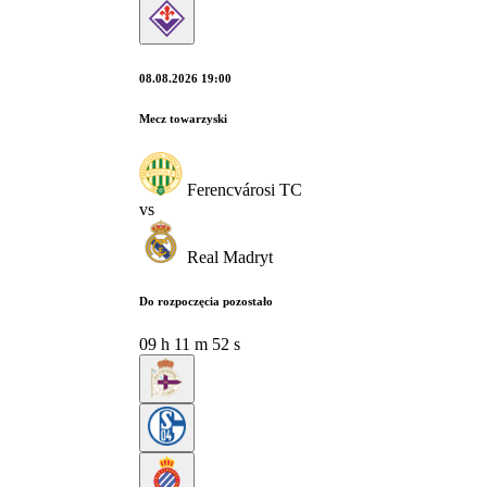
08.08.2026 19:00
Mecz towarzyski
Ferencvárosi TC
vs
Real Madryt
Do rozpoczęcia pozostało
09
h
11
m
51
s