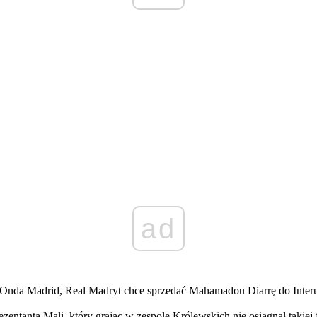
ad
Onda Madrid, Real Madryt chce sprzedać Mahamadou Diarrę do Inter
entanta Mali, który grając w zespole Królewskich nie osiągnął takiej 