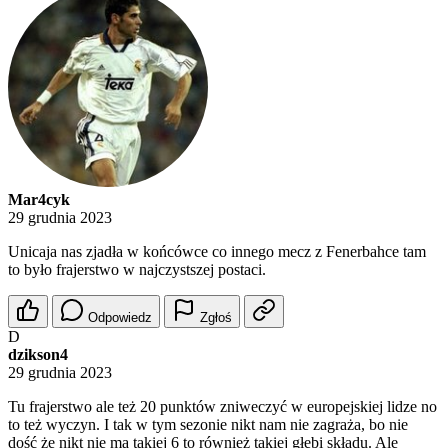
Mar4cyk
29 grudnia 2023
Unicaja nas zjadła w końcówce co innego mecz z Fenerbahce tam
to było frajerstwo w najczystszej postaci.
Odpowiedz
Zgłoś
D
dzikson4
29 grudnia 2023
Tu frajerstwo ale też 20 punktów zniweczyć w europejskiej lidze no
to też wyczyn. I tak w tym sezonie nikt nam nie zagraża, bo nie
dość że nikt nie ma takiej 6 to również takiej głębi składu. Ale