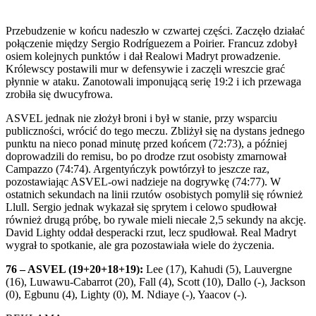
Przebudzenie w końcu nadeszło w czwartej części. Zaczęło działać
połączenie między Sergio Rodríguezem a Poirier. Francuz zdobył
osiem kolejnych punktów i dał Realowi Madryt prowadzenie.
Królewscy postawili mur w defensywie i zaczęli wreszcie grać
płynnie w ataku. Zanotowali imponującą serię 19:2 i ich przewaga
zrobiła się dwucyfrowa.
ASVEL jednak nie złożył broni i był w stanie, przy wsparciu
publiczności, wrócić do tego meczu. Zbliżył się na dystans jednego
punktu na nieco ponad minutę przed końcem (72:73), a później
doprowadzili do remisu, bo po drodze rzut osobisty zmarnował
Campazzo (74:74). Argentyńczyk powtórzył to jeszcze raz,
pozostawiając ASVEL-owi nadzieje na dogrywkę (74:77). W
ostatnich sekundach na linii rzutów osobistych pomylił się również
Llull. Sergio jednak wykazał się sprytem i celowo spudłował
również drugą próbę, bo rywale mieli niecałe 2,5 sekundy na akcję.
David Lighty oddał desperacki rzut, lecz spudłował. Real Madryt
wygrał to spotkanie, ale gra pozostawiała wiele do życzenia.
76 – ASVEL (19+20+18+19):
Lee (17), Kahudi (5), Lauvergne
(16), Luwawu-Cabarrot (20), Fall (4), Scott (10), Dallo (-), Jackson
(0), Egbunu (4), Lighty (0), M. Ndiaye (-), Yaacov (-).