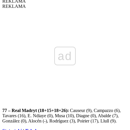
REKLAMA
REKLAMA
ad
77 – Real Madryt (18+15+18+26):
Causeur (9), Campazzo (6),
Tavares (16), E. Ndiaye (0), Musa (10), Diagne (0), Abalde (7),
González (0), Alocén (-), Rodríguez (3), Poirier (17), Llull (9).