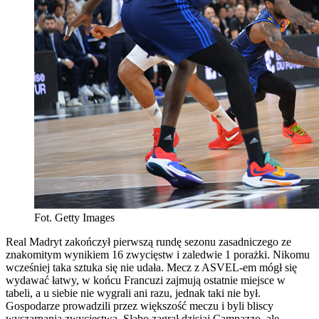
Fot. Getty Images
Real Madryt zakończył pierwszą rundę sezonu zasadniczego ze
znakomitym wynikiem 16 zwycięstw i zaledwie 1 porażki. Nikomu
wcześniej taka sztuka się nie udała. Mecz z ASVEL-em mógł się
wydawać łatwy, w końcu Francuzi zajmują ostatnie miejsce w
tabeli, a u siebie nie wygrali ani razu, jednak taki nie był.
Gospodarze prowadzili przez większość meczu i byli bliscy
wyszarpania zwycięstwa. Słabo zagrał dzisiaj Campazzo, ale