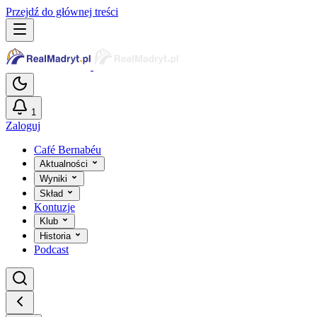
Przejdź do głównej treści
1
Zaloguj
Café Bernabéu
Aktualności
Wyniki
Skład
Kontuzje
Klub
Historia
Podcast