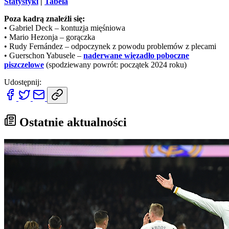
Statystyki
|
Tabela
Poza kadrą znaleźli się:
• Gabriel Deck – kontuzja mięśniowa
• Mario Hezonja – gorączka
• Rudy Fernández – odpoczynek z powodu problemów z plecami
• Guerschon Yabusele –
naderwane więzadło poboczne
piszczelowe
(spodziewany powrót: początek 2024 roku)
Udostępnij:
Ostatnie aktualności