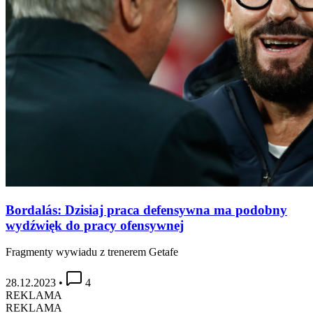
Bordalás: Dzisiaj praca defensywna ma podobny
wydźwięk do pracy ofensywnej
Fragmenty wywiadu z trenerem Getafe
28.12.2023
•
4
REKLAMA
REKLAMA