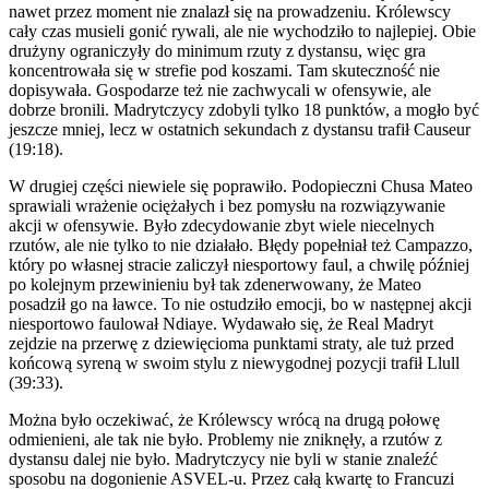
nawet przez moment nie znalazł się na prowadzeniu. Królewscy
cały czas musieli gonić rywali, ale nie wychodziło to najlepiej. Obie
drużyny ograniczyły do minimum rzuty z dystansu, więc gra
koncentrowała się w strefie pod koszami. Tam skuteczność nie
dopisywała. Gospodarze też nie zachwycali w ofensywie, ale
dobrze bronili. Madrytczycy zdobyli tylko 18 punktów, a mogło być
jeszcze mniej, lecz w ostatnich sekundach z dystansu trafił Causeur
(19:18).
W drugiej części niewiele się poprawiło. Podopieczni Chusa Mateo
sprawiali wrażenie ociężałych i bez pomysłu na rozwiązywanie
akcji w ofensywie. Było zdecydowanie zbyt wiele niecelnych
rzutów, ale nie tylko to nie działało. Błędy popełniał też Campazzo,
który po własnej stracie zaliczył niesportowy faul, a chwilę później
po kolejnym przewinieniu był tak zdenerwowany, że Mateo
posadził go na ławce. To nie ostudziło emocji, bo w następnej akcji
niesportowo faulował Ndiaye. Wydawało się, że Real Madryt
zejdzie na przerwę z dziewięcioma punktami straty, ale tuż przed
końcową syreną w swoim stylu z niewygodnej pozycji trafił Llull
(39:33).
Można było oczekiwać, że Królewscy wrócą na drugą połowę
odmienieni, ale tak nie było. Problemy nie zniknęły, a rzutów z
dystansu dalej nie było. Madrytczycy nie byli w stanie znaleźć
sposobu na dogonienie ASVEL-u. Przez całą kwartę to Francuzi