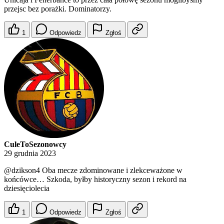
przejsc bez porażki. Dominatorzy.
1
Odpowiedz
Zgłoś
CuleToSezonowcy
29 grudnia 2023
@dzikson4
Oba mecze zdominowane i zlekceważone w
końcówce… Szkoda, byłby historyczny sezon i rekord na
dziesięciolecia
1
Odpowiedz
Zgłoś