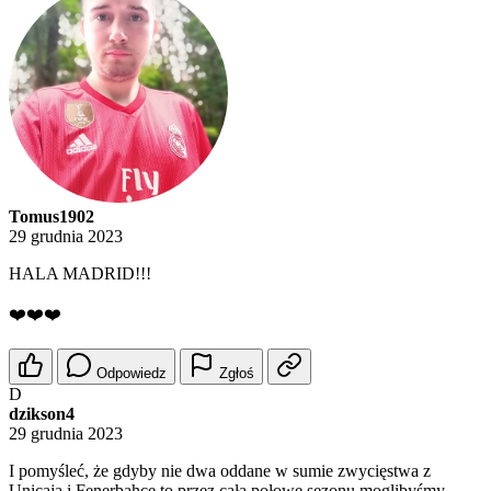
Tomus1902
29 grudnia 2023
HALA MADRID!!!
❤️❤️❤️
Odpowiedz
Zgłoś
D
dzikson4
29 grudnia 2023
I pomyśleć, że gdyby nie dwa oddane w sumie zwycięstwa z
Unicaja i Fenerbahce to przez cała połowę sezonu moglibyśmy