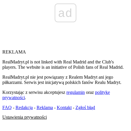
ad
REKLAMA
RealMadryt.pl is not linked with Real Madrid and the Club's
players. The website is an initiative of Polish fans of Real Madrid.
RealMadryt.pl nie jest powiązany z Realem Madryt ani jego
piłkarzami. Serwis jest inicjatywą polskich fanów Realu Madryt.
Korzystając z serwisu akceptujesz
regulamin
oraz
politykę
prywatności
.
FAQ
-
Redakcja
-
Reklama
-
Kontakt
-
Zgłoś błąd
Ustawienia prywatności