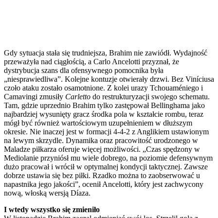
Gdy sytuacja stała się trudniejsza, Brahim nie zawiódł. Wydajność
przeważyła nad ciągłością, a Carlo Ancelotti przyznał, że
dystrybucja szans dla ofensywnego pomocnika była
„niesprawiedliwa”. Kolejne kontuzje otwierały drzwi. Bez Viníciusa
czoło ataku zostało osamotnione. Z kolei urazy Tchouaméniego i
Camavingi zmusiły
Carletto
do restrukturyzacji swojego schematu.
Tam, gdzie uprzednio Brahim tylko zastępował Bellinghama jako
najbardziej wysunięty gracz środka pola w kształcie rombu, teraz
mógł być również wartościowym uzupełnieniem w dłuższym
okresie. Nie inaczej jest w formacji 4-4-2 z Anglikiem ustawionym
na lewym skrzydle. Dynamika oraz pracowitość urodzonego w
Maladze piłkarza oferuje więcej możliwości. „Czas spędzony w
Mediolanie przyniósł mu wiele dobrego, na poziomie defensywnym
dużo pracował i wrócił w optymalnej kondycji taktycznej. Zawsze
dobrze ustawia się bez piłki. Rzadko można to zaobserwować u
napastnika jego jakości”, ocenił Ancelotti, który jest zachwycony
nową, włoską wersją Díaza.
I wtedy wszystko się zmieniło