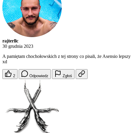
rajterllc
30 grudnia 2023
A pamiętam chochołowskich z tej strony co pisali, że Asensio lepszy
xd
2
Odpowiedz
Zgłoś