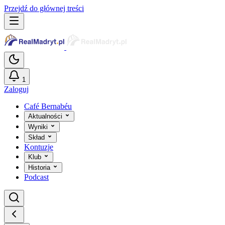
Przejdź do głównej treści
1
Zaloguj
Café Bernabéu
Aktualności
Wyniki
Skład
Kontuzje
Klub
Historia
Podcast