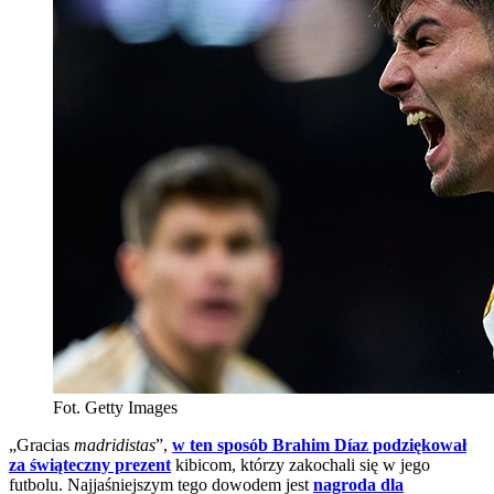
Fot. Getty Images
„Gracias
madridistas
”,
w ten sposób Brahim Díaz podziękował
za świąteczny prezent
kibicom, którzy zakochali się w jego
futbolu. Najjaśniejszym tego dowodem jest
nagroda dla