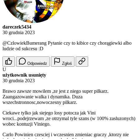
dareczek5434
30 grudnia 2023
@CzlowiekBumerang
Pytanie czy to kibice czy chorągiewki albo
ludzie od sukcesu :D
Odpowiedz
Zgłoś
U
użytkownik usunięty
30 grudnia 2023
Brawo zawsze mowilem ,ze jest z niego super pilkarz.
Zaangazowanie walka i dynamika. Duza
wszechstronnosc,nowoczesny pilkarz.
Ciekawe tylko jak siejego losy potocza jak Vini
wroci...podejrzewam ,ze otrzymal tyle szans (w 100% zasluzonych)
wobec kontuzji Viniego.
Carlo Powinien czesciej i wczesnien zmieniac graczy ,ktorzy nie