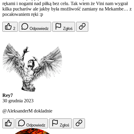
rękami i nogami nad piłką bez celu. Tak wiem że Vini nam wygrał
kilka pucharów ale jakby była możliwość zamiany na Mekambe… z
pocałowaniem ręki :p
2
Odpowiedz
Zgłoś
Rey7
30 grudnia 2023
@AleksanderM
dokladnie
Odpowiedz
Zgłoś