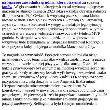
najlepszego zawodnika grudnia, którą otrzymał za sprawą
fanów
. W głosowaniu Andaluzyjczyk został wybrany najlepszym
graczem ostatniego miesiąca 2023 roku i wkrótce otrzyma statuetkę
dla piłkarza na Pięć Gwiazdek wręczaną przez sponsora klubu,
browar Mahou. Dwa gole (w meczach z Granadą i Villarrealem),
asysta (w meczu z Betisem) i występy zmieniające jego sytuację
(zagrał we wszystkich pięciu grudniowych spotkaniach, w tym w
czterech w wyjściowej jedenastce) zaowocowały tytułem MVP
grudnia. W sierpniu, wrześniu i październiku w głosowaniu
wygrywał Jude Bellingham, w listopadzie triumfował Rodrygo, a
teraz przyszła kolej na byłego zawodnika Manchesteru City.
To nagroda za wytrwałość. Początek sezonu nie był dla niego
najłatwiejszy, choć teraz wszystko wygląda zgoła inaczej, a przede
wszystkim o wiele bardziej pozytywnie dla samego Díaza. W
trakcie
pretemporady
był jednym z najmocniej wyróżniających się
graczy, ale kiedy ostateczny kształt wyjściowego zestawienia ataku
zaczął się krystalizować (czyli kiedy Vinícius i Rodrygo rozpoczęli
przygotowania z całą drużyną w Los Angeles), liczba minut
Hiszpana zaczęła sukcesywnie maleć jeszcze latem. W
konsekwencji wszedł w nowe rozgrywki z niezbyt optymistyczną
perspektywą. W pierwszych sześciu potyczkach zanotował tylko 26
minut. Funkcjonowanie jako naturalny zmiennik grającego na
pozycji
mediapunty
Bellinghama było istotnym utrudnieniem.