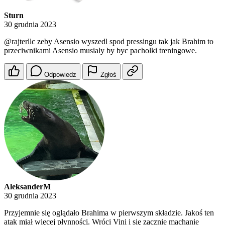
Sturn
30 grudnia 2023
@rajterllc
zeby Asensio wyszedl spod pressingu tak jak Brahim to
przeciwnikami Asensio musialy by byc pacholki treningowe.
Odpowiedz
Zgłoś
AleksanderM
30 grudnia 2023
Przyjemnie się oglądało Brahima w pierwszym składzie. Jakoś ten
atak miał więcej płynności. Wróci Vini i się zacznie machanie