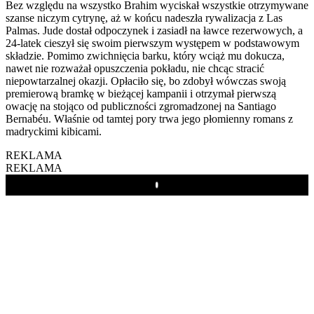
Bez względu na wszystko Brahim wyciskał wszystkie otrzymywane
szanse niczym cytrynę, aż w końcu nadeszła rywalizacja z Las
Palmas. Jude dostał odpoczynek i zasiadł na ławce rezerwowych, a
24-latek cieszył się swoim pierwszym występem w podstawowym
składzie. Pomimo zwichnięcia barku, który wciąż mu dokucza,
nawet nie rozważał opuszczenia pokładu, nie chcąc stracić
niepowtarzalnej okazji. Opłaciło się, bo zdobył wówczas swoją
premierową bramkę w bieżącej kampanii i otrzymał pierwszą
owację na stojąco od publiczności zgromadzonej na Santiago
Bernabéu. Właśnie od tamtej pory trwa jego płomienny romans z
madryckimi kibicami.
REKLAMA
REKLAMA
Play