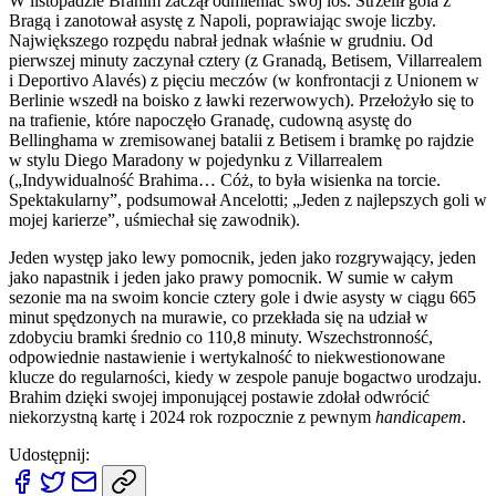
W listopadzie Brahim zaczął odmieniać swój los. Strzelił gola z
Bragą i zanotował asystę z Napoli, poprawiając swoje liczby.
Największego rozpędu nabrał jednak właśnie w grudniu. Od
pierwszej minuty zaczynał cztery (z Granadą, Betisem, Villarrealem
i Deportivo Alavés) z pięciu meczów (w konfrontacji z Unionem w
Berlinie wszedł na boisko z ławki rezerwowych). Przełożyło się to
na trafienie, które napoczęło Granadę, cudowną asystę do
Bellinghama w zremisowanej batalii z Betisem i bramkę po rajdzie
w stylu Diego Maradony w pojedynku z Villarrealem
(„Indywidualność Brahima… Cóż, to była wisienka na torcie.
Spektakularny”, podsumował Ancelotti; „Jeden z najlepszych goli w
mojej karierze”, uśmiechał się zawodnik).
Jeden występ jako lewy pomocnik, jeden jako rozgrywający, jeden
jako napastnik i jeden jako prawy pomocnik. W sumie w całym
sezonie ma na swoim koncie cztery gole i dwie asysty w ciągu 665
minut spędzonych na murawie, co przekłada się na udział w
zdobyciu bramki średnio co 110,8 minuty. Wszechstronność,
odpowiednie nastawienie i wertykalność to niekwestionowane
klucze do regularności, kiedy w zespole panuje bogactwo urodzaju.
Brahim dzięki swojej imponującej postawie zdołał odwrócić
niekorzystną kartę i 2024 rok rozpocznie z pewnym
handicapem
.
Udostępnij: