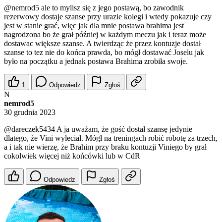
@nemrod5
ale to mylisz się z jego postawą, bo zawodnik
rezerwowy dostaje szanse przy urazie kolegi i wtedy pokazuje czy
jest w stanie grać, więc jak dla mnie postawa brahima jest
nagrodzona bo że grał później w każdym meczu jak i teraz może
dostawac większe szanse. A twierdząc że przez kontuzje dostał
szanse to tez nie do końca prawda, bo mógł dostawać Joselu jak
było na początku a jednak postawa Brahima zrobiła swoje.
1
Odpowiedz
Zgłoś
N
nemrod5
30 grudnia 2023
@dareczek5434
A ja uważam, że gość dostał szansę jedynie
dlatego, że Vini wyleciał. Mógł na treningach robić robotę za trzech,
a i tak nie wierzę, że Brahim przy braku kontuzji Viniego by grał
cokolwiek więcej niż końcówki lub w CdR
Odpowiedz
Zgłoś