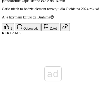
jednokrotnie kapia sienpo czole do 94 min.
Carlo niech to bedzie element rozwoju dla Ciebie na 2024 rok xd
A ja trzymam kciuki za Brahima😊
1
Odpowiedz
Zgłoś
REKLAMA
ad