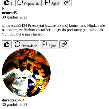
1
Odpowiedz
Zgłoś
N
nemrod5
30 grudnia 2023
@dareczek5434
Przeczytaj jeszcze raz mój komentarz. Nigdzie nie
napisałem, że Brahim został ściągnięty do podstawy (tak samo jak
Vini gdy był u nas Hazard).
Odpowiedz
Zgłoś
dareczek5434
30 grudnia 2023