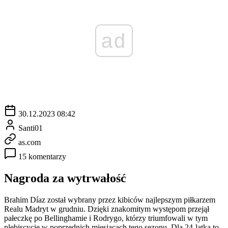
ad
30.12.2023 08:42
Santi01
as.com
15 komentarzy
Nagroda za wytrwałość
Brahim Díaz został wybrany przez kibiców najlepszym piłkarzem
Realu Madryt w grudniu. Dzięki znakomitym występom przejął
pałeczkę po Bellinghamie i Rodrygo, którzy triumfowali w tym
plebiscycie w poprzednich miesiącach tego sezonu. Dla 24-latka to