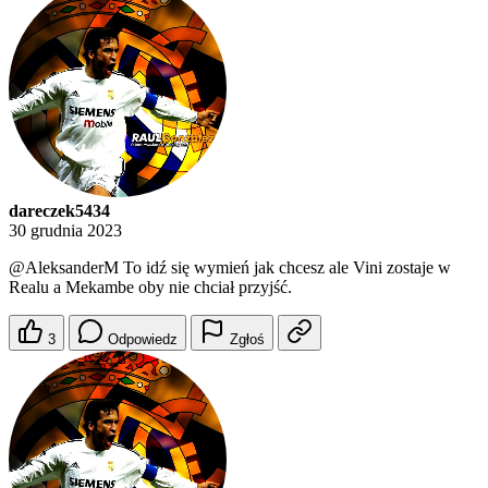
dareczek5434
30 grudnia 2023
@AleksanderM
To idź się wymień jak chcesz ale Vini zostaje w
Realu a Mekambe oby nie chciał przyjść.
3
Odpowiedz
Zgłoś