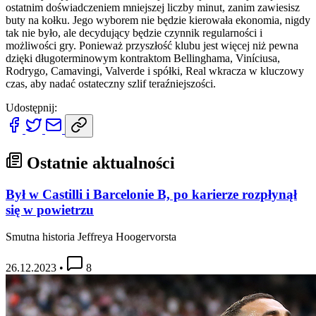
ostatnim doświadczeniem mniejszej liczby minut, zanim zawiesisz
buty na kołku. Jego wyborem nie będzie kierowała ekonomia, nigdy
tak nie było, ale decydujący będzie czynnik regularności i
możliwości gry. Ponieważ przyszłość klubu jest więcej niż pewna
dzięki długoterminowym kontraktom Bellinghama, Viníciusa,
Rodrygo, Camavingi, Valverde i spółki, Real wkracza w kluczowy
czas, aby nadać ostateczny szlif teraźniejszości.
Udostępnij:
Ostatnie aktualności
Był w Castilli i Barcelonie B, po karierze rozpłynął
się w powietrzu
Smutna historia Jeffreya Hoogervorsta
26.12.2023
•
8