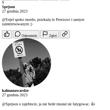
S
Spejson
27 grudnia 2023
@Enjel
spoko mordo, przekażę to Perezowi i samym
zainteresowanym ;)
Odpowiedz
Zgłoś
kalmanawardze
27 grudnia 2023
@Spejson
o zajebiscie, ja nie bede musial sie fatygowac. 👍