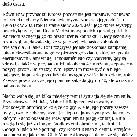
dużo czasu.
Również w przypadku Kroosa pozostanie jest możliwe, ponieważ
to uczucia i obawy Niemca będą wyznaczać czas jego odejścia.
Było tak w 2023 roku i stanie się w 2024. Jeśli jego dobre występy
przechylą szalę, fani Realu Madryt mogą odetchnąć z ulgą. Klub i
Ancelotti zachęcają go do przedłużenia kontraktu. Kiedy sezon się
rozpoczął, wydawało się, że w galowej jedenastce zabraknie
miejsca dla 33-latka. Toni rozgrywa jednak doskonałą kampanię,
jako niekwestionowany gracz pierwszego składu, który uzupełnia
energicznych Camavingę, Tchouaméniego czy Valverde, gdy są
zdrowi, a także w przypadku ich nieobecności może występować na
pozycji pivota, Im starszy, tym lepszy i to może być dla niego
najlepszy impuls do przedłużenia przygody w Realu o kolejny rok.
Zawsze powtarzał, że jego plan nie zakłada gry do 40, ale wciąż ma
paliwo w baku.
Nacho waha się już kilka miesięcy temu i sytuacja się nie zmieniła.
Przy zdrowych Militão, Alabie i Rüdigerze jest czwartym
środkowym obrońcą w kolejce do gry. Ale te jego pożary zawsze
były gaszone. Obecny sezon jest tego najnowszym przykładem, w
którym Nacho okazał się rozwiązaniem na plagę kontuzji. Klub
rozgląda się już za innymi środkowymi obrońcami, takimi jak
Gonçalo Inácio ze Sportingu czy Robert Renan z Zenitu. Przejście
na emeryturę jako One Club Man jest kuszące, ale wiąże się także z