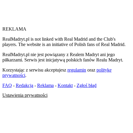
REKLAMA
RealMadryt.pl is not linked with Real Madrid and the Club's
players. The website is an initiative of Polish fans of Real Madrid.
RealMadryt.pl nie jest powiązany z Realem Madryt ani jego
piłkarzami. Serwis jest inicjatywą polskich fanów Realu Madryt.
Korzystając z serwisu akceptujesz
regulamin
oraz
politykę
prywatności
.
FAQ
-
Redakcja
-
Reklama
-
Kontakt
-
Zgłoś błąd
Ustawienia prywatności