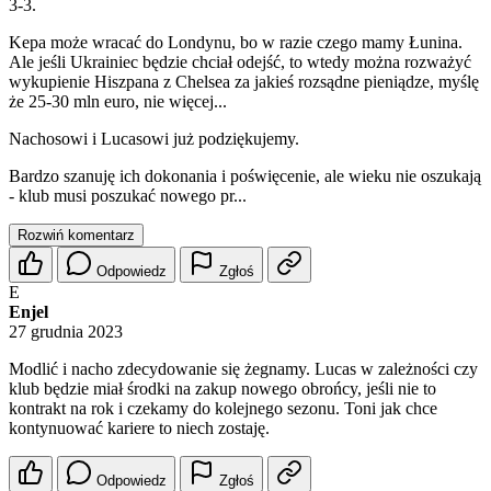
3-3.
Kepa może wracać do Londynu, bo w razie czego mamy Łunina.
Ale jeśli Ukrainiec będzie chciał odejść, to wtedy można rozważyć
wykupienie Hiszpana z Chelsea za jakieś rozsądne pieniądze, myślę
że 25-30 mln euro, nie więcej...
Nachosowi i Lucasowi już podziękujemy.
Bardzo szanuję ich dokonania i poświęcenie, ale wieku nie oszukają
- klub musi poszukać nowego pr...
Rozwiń komentarz
Odpowiedz
Zgłoś
E
Enjel
27 grudnia 2023
Modlić i nacho zdecydowanie się żegnamy. Lucas w zależności czy
klub będzie miał środki na zakup nowego obrońcy, jeśli nie to
kontrakt na rok i czekamy do kolejnego sezonu. Toni jak chce
kontynuować kariere to niech zostaję.
Odpowiedz
Zgłoś