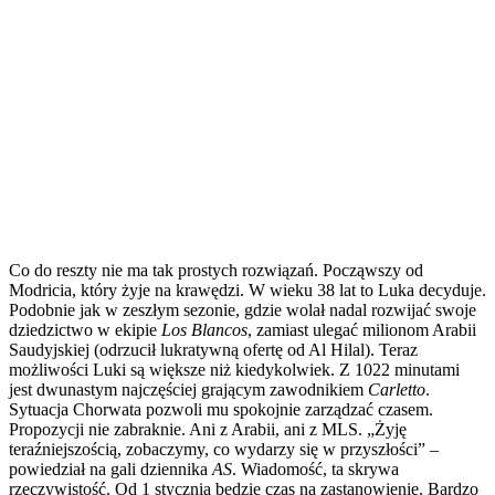
Co do reszty nie ma tak prostych rozwiązań. Począwszy od
Modricia, który żyje na krawędzi. W wieku 38 lat to Luka decyduje.
Podobnie jak w zeszłym sezonie, gdzie wolał nadal rozwijać swoje
dziedzictwo w ekipie
Los Blancos
, zamiast ulegać milionom Arabii
Saudyjskiej (odrzucił lukratywną ofertę od Al Hilal). Teraz
możliwości Luki są większe niż kiedykolwiek. Z 1022 minutami
jest dwunastym najczęściej grającym zawodnikiem
Carletto
.
Sytuacja Chorwata pozwoli mu spokojnie zarządzać czasem.
Propozycji nie zabraknie. Ani z Arabii, ani z MLS. „Żyję
teraźniejszością, zobaczymy, co wydarzy się w przyszłości” –
powiedział na gali dziennika
AS
. Wiadomość, ta skrywa
rzeczywistość. Od 1 stycznia będzie czas na zastanowienie. Bardzo