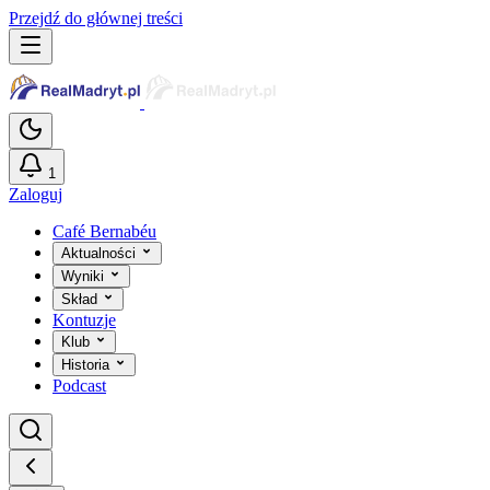
Przejdź do głównej treści
1
Zaloguj
Café Bernabéu
Aktualności
Wyniki
Skład
Kontuzje
Klub
Historia
Podcast