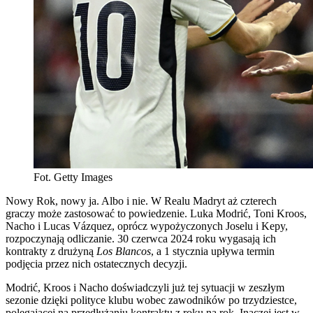
Fot. Getty Images
Nowy Rok, nowy ja. Albo i nie. W Realu Madryt aż czterech
graczy może zastosować to powiedzenie. Luka Modrić, Toni Kroos,
Nacho i Lucas Vázquez, oprócz wypożyczonych Joselu i Kepy,
rozpoczynają odliczanie. 30 czerwca 2024 roku wygasają ich
kontrakty z drużyną
Los Blancos
, a 1 stycznia upływa termin
podjęcia przez nich ostatecznych decyzji.
Modrić, Kroos i Nacho doświadczyli już tej sytuacji w zeszłym
sezonie dzięki polityce klubu wobec zawodników po trzydziestce,
polegającej na przedłużaniu kontraktu z roku na rok. Inaczej jest w