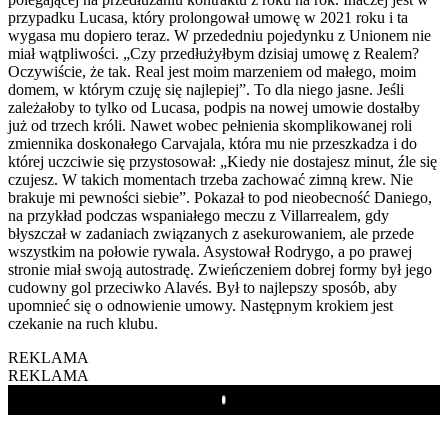
przypadku Lucasa, który prolongował umowę w 2021 roku i ta
wygasa mu dopiero teraz. W przededniu pojedynku z Unionem nie
miał wątpliwości. „Czy przedłużyłbym dzisiaj umowę z Realem?
Oczywiście, że tak. Real jest moim marzeniem od małego, moim
domem, w którym czuję się najlepiej”. To dla niego jasne. Jeśli
zależałoby to tylko od Lucasa, podpis na nowej umowie dostałby
już od trzech króli. Nawet wobec pełnienia skomplikowanej roli
zmiennika doskonałego Carvajala, która mu nie przeszkadza i do
której uczciwie się przystosował: „Kiedy nie dostajesz minut, źle się
czujesz. W takich momentach trzeba zachować zimną krew. Nie
brakuje mi pewności siebie”. Pokazał to pod nieobecność Daniego,
na przykład podczas wspaniałego meczu z Villarrealem, gdy
błyszczał w zadaniach związanych z asekurowaniem, ale przede
wszystkim na połowie rywala. Asystował Rodrygo, a po prawej
stronie miał swoją autostradę. Zwieńczeniem dobrej formy był jego
cudowny gol przeciwko Alavés. Był to najlepszy sposób, aby
upomnieć się o odnowienie umowy. Następnym krokiem jest
czekanie na ruch klubu.
REKLAMA
REKLAMA
Play