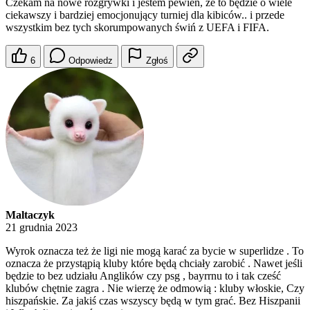
Czekam na nowe rozgrywki i jestem pewien, że to będzie o wiele
ciekawszy i bardziej emocjonujący turniej dla kibiców.. i przede
wszystkim bez tych skorumpowanych świń z UEFA i FIFA.
6
Odpowiedz
Zgłoś
Maltaczyk
21 grudnia 2023
Wyrok oznacza też że ligi nie mogą karać za bycie w superlidze . To
oznacza że przystąpią kluby które będą chciały zarobić . Nawet jeśli
będzie to bez udziału Anglików czy psg , bayrrnu to i tak cześć
klubów chętnie zagra . Nie wierzę że odmowią : kluby włoskie, Czy
hiszpańskie. Za jakiś czas wszyscy będą w tym grać. Bez Hiszpanii