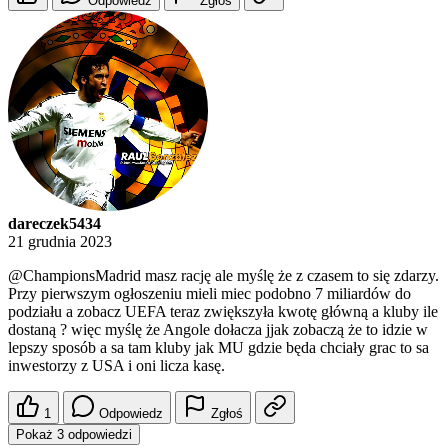
Odpowiedz
Zgłoś
dareczek5434
21 grudnia 2023
@ChampionsMadrid
masz rację ale myślę że z czasem to się zdarzy.
Przy pierwszym ogłoszeniu mieli miec podobno 7 miliardów do
podziału a zobacz UEFA teraz zwiększyła kwotę główną a kluby ile
dostaną ? więc myślę że Angole dołacza jjak zobaczą że to idzie w
lepszy sposób a sa tam kluby jak MU gdzie będa chciały grac to sa
inwestorzy z USA i oni licza kasę.
1
Odpowiedz
Zgłoś
Pokaż 3 odpowiedzi