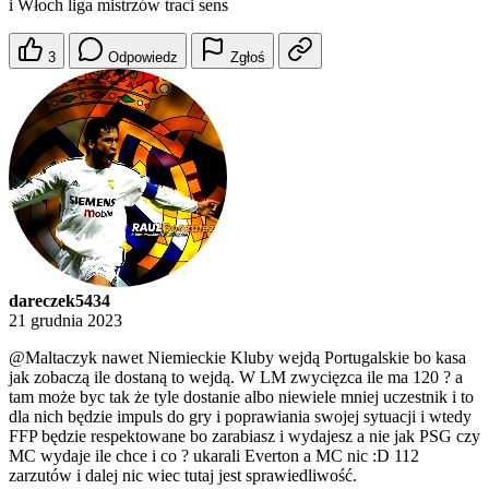
i Włoch liga mistrzów traci sens
3
Odpowiedz
Zgłoś
dareczek5434
21 grudnia 2023
@Maltaczyk
nawet Niemieckie Kluby wejdą Portugalskie bo kasa
jak zobaczą ile dostaną to wejdą. W LM zwycięzca ile ma 120 ? a
tam może byc tak że tyle dostanie albo niewiele mniej uczestnik i to
dla nich będzie impuls do gry i poprawiania swojej sytuacji i wtedy
FFP będzie respektowane bo zarabiasz i wydajesz a nie jak PSG czy
MC wydaje ile chce i co ? ukarali Everton a MC nic :D 112
zarzutów i dalej nic wiec tutaj jest sprawiedliwość.