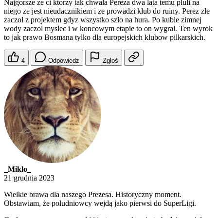
Najgorsze ze ci ktorzy tak chwala Pereza dwa lata temu pluli na
niego ze jest nieudacznikiem i ze prowadzi klub do ruiny. Perez zle
zaczol z projektem gdyz wszystko szlo na hura. Po kuble zimnej
wody zaczol myslec i w koncowym etapie to on wygral. Ten wyrok
to jak prawo Bosmana tylko dla europejskich klubow pilkarskich.
4
Odpowiedz
Zgłoś
_Miklo_
21 grudnia 2023
Wielkie brawa dla naszego Prezesa. Historyczny moment.
Obstawiam, że południowcy wejdą jako pierwsi do SuperLigi.