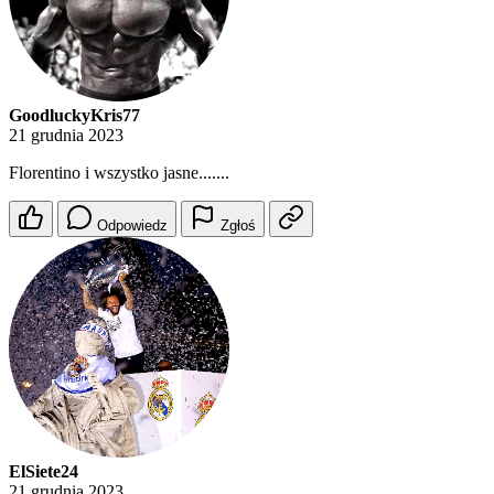
GoodluckyKris77
21 grudnia 2023
Florentino i wszystko jasne.......
Odpowiedz
Zgłoś
ElSiete24
21 grudnia 2023