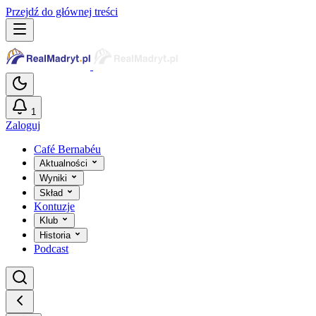
Przejdź do głównej treści
1
Zaloguj
Café Bernabéu
Aktualności
Wyniki
Skład
Kontuzje
Klub
Historia
Podcast