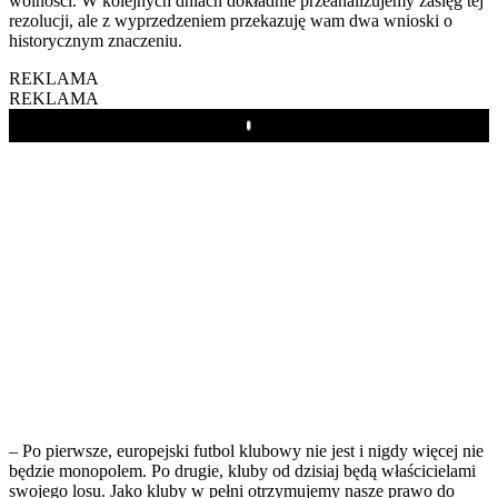
wolności. W kolejnych dniach dokładnie przeanalizujemy zasięg tej
rezolucji, ale z wyprzedzeniem przekazuję wam dwa wnioski o
historycznym znaczeniu.
REKLAMA
REKLAMA
Play
– Po pierwsze, europejski futbol klubowy nie jest i nigdy więcej nie
będzie monopolem. Po drugie, kluby od dzisiaj będą właścicielami
swojego losu. Jako kluby w pełni otrzymujemy nasze prawo do