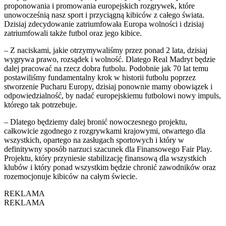
proponowania i promowania europejskich rozgrywek, które
unowocześnią nasz sport i przyciągną kibiców z całego świata.
Dzisiaj zdecydowanie zatriumfowała Europa wolności i dzisiaj
zatriumfowali także futbol oraz jego kibice.
– Z naciskami, jakie otrzymywaliśmy przez ponad 2 lata, dzisiaj
wygrywa prawo, rozsądek i wolność. Dlatego Real Madryt będzie
dalej pracować na rzecz dobra futbolu. Podobnie jak 70 lat temu
postawiliśmy fundamentalny krok w historii futbolu poprzez
stworzenie Pucharu Europy, dzisiaj ponownie mamy obowiązek i
odpowiedzialność, by nadać europejskiemu futbolowi nowy impuls,
którego tak potrzebuje.
– Dlatego będziemy dalej bronić nowoczesnego projektu,
całkowicie zgodnego z rozgrywkami krajowymi, otwartego dla
wszystkich, opartego na zasługach sportowych i który w
definitywny sposób narzuci szacunek dla Finansowego Fair Play.
Projektu, który przyniesie stabilizację finansową dla wszystkich
klubów i który ponad wszystkim będzie chronić zawodników oraz
rozemocjonuje kibiców na całym świecie.
REKLAMA
REKLAMA