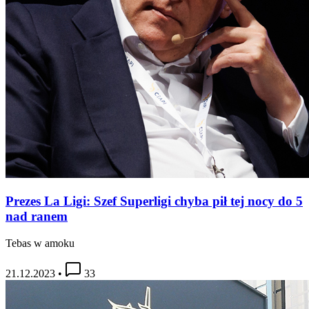
Prezes La Ligi: Szef Superligi chyba pił tej nocy do 5
nad ranem
Tebas w amoku
21.12.2023
•
33