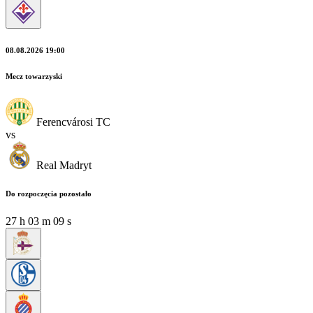
08.08.2026 19:00
Mecz towarzyski
Ferencvárosi TC
vs
Real Madryt
Do rozpoczęcia pozostało
27
h
03
m
07
s