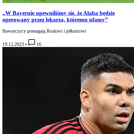
„W Bayernie upewniliśmy się, że Alaba będzie
operowany przez lekarza, któremu ufamy”
Bawarczycy pomagają Realowi i piłkarzowi
19.12.2023
•
16