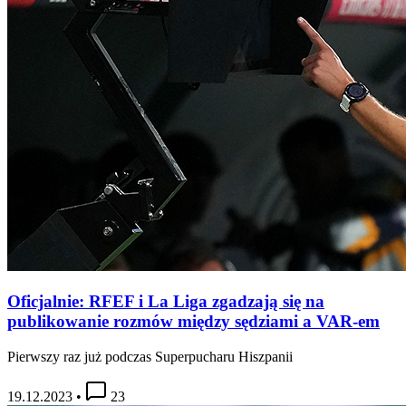
Oficjalnie: RFEF i La Liga zgadzają się na
publikowanie rozmów między sędziami a VAR-em
Pierwszy raz już podczas Superpucharu Hiszpanii
19.12.2023
•
23