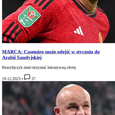
MARCA: Casemiro może odejść w styczniu do
Arabii Saudyjskiej
Brazylijczyk miał otrzymać lukratywną ofertę
19.12.2023
•
37