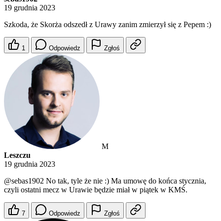
19 grudnia 2023
Szkoda, że Skorża odszedł z Urawy zanim zmierzył się z Pepem :)
1
Odpowiedz
Zgłoś
M
Leszczu
19 grudnia 2023
@sebas1902
No tak, tyle że nie :) Ma umowę do końca stycznia,
czyli ostatni mecz w Urawie będzie miał w piątek w KMŚ.
7
Odpowiedz
Zgłoś