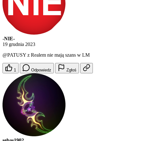
-NIE-
19 grudnia 2023
@PATUSY
z Realem nie mają szans w LM
1
Odpowiedz
Zgłoś
sebas1902