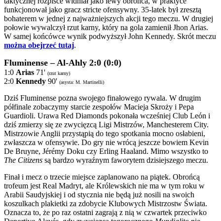
taktycznej rozpisce widniał jako lewy obrońca, w praktyce
funkcjonował jako gracz stricte ofensywny. 35-latek był zresztą
bohaterem w jednej z najważniejszych akcji tego meczu. W drugiej
połowie wywalczył rzut karny, który na gola zamienił Jhon Arias.
W samej końcówce wynik podwyższył John Kennedy. Skrót meczu
można obejrzeć tutaj
.
Fluminense – Al-Ahly 2:0 (0:0)
1:0
Arias
71'
(rzut karny)
2:0
Kennedy
90'
(asysta: M. Martinelli)
Dziś Fluminense pozna swojego finałowego rywala. W drugim
półfinale zobaczymy starcie zespołów Macieja Skroży i Pepa
Guardioli. Urawa Red Diamonds pokonała wcześniej Club León i
dziś zmierzy się ze zwycięzcą Ligi Mistrzów, Manchesterem City.
Mistrzowie Anglii przystąpią do tego spotkania mocno osłabieni,
zwłaszcza w ofensywie. Do gry nie wrócą jeszcze bowiem Kevin
De Bruyne, Jérémy Doku czy Erling Haaland. Mimo wszystko to
The Citizens
są bardzo wyraźnym faworytem dzisiejszego meczu.
Finał i mecz o trzecie miejsce zaplanowano na piątek. Obrońcą
trofeum jest Real Madryt, ale Królewskich nie ma w tym roku w
Arabii Saudyjskiej i od stycznia nie będą już nosili na swoich
koszulkach plakietki za zdobycie Klubowych Mistrzostw Świata.
Oznacza to, że po raz ostatni zagrają z nią w czwartek przeciwko