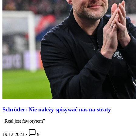
Schröder: Nie należy spisywać nas na straty
„Real jest faworytem”
19.12.2023
•
9