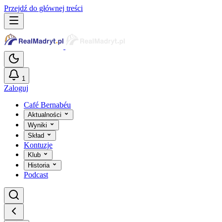
Przejdź do głównej treści
1
Zaloguj
Café Bernabéu
Aktualności
Wyniki
Skład
Kontuzje
Klub
Historia
Podcast