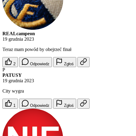
REALcampeon
19 grudnia 2023
Teraz mam powód by obejrzeć finał
2
Odpowiedz
Zgłoś
P
PATUSY
19 grudnia 2023
City wygra
1
Odpowiedz
Zgłoś