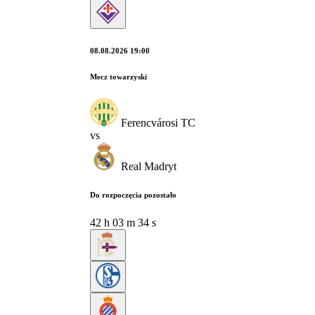
08.08.2026 19:00
Mecz towarzyski
Ferencvárosi TC
vs
Real Madryt
Do rozpoczęcia pozostało
42
h
03
m
33
s