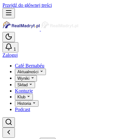
Przejdź do głównej treści
1
Zaloguj
Café Bernabéu
Aktualności
Wyniki
Skład
Kontuzje
Klub
Historia
Podcast