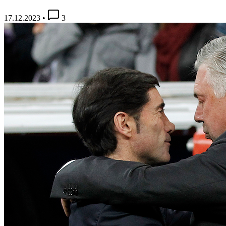
17.12.2023
•
3