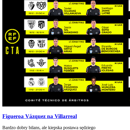
Figueroa Vázquez na Villarreal
Bardzo dobry bilans, ale kiepska postawa sędziego