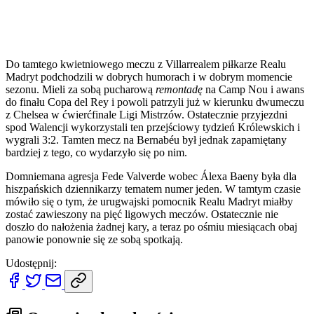
Do tamtego kwietniowego meczu z Villarrealem piłkarze Realu
Madryt podchodzili w dobrych humorach i w dobrym momencie
sezonu. Mieli za sobą pucharową
remontadę
na Camp Nou i awans
do finału Copa del Rey i powoli patrzyli już w kierunku dwumeczu
z Chelsea w ćwierćfinale Ligi Mistrzów. Ostatecznie przyjezdni
spod Walencji wykorzystali ten przejściowy tydzień Królewskich i
wygrali 3:2. Tamten mecz na Bernabéu był jednak zapamiętany
bardziej z tego, co wydarzyło się po nim.
Domniemana agresja Fede Valverde wobec Álexa Baeny była dla
hiszpańskich dziennikarzy tematem numer jeden. W tamtym czasie
mówiło się o tym, że urugwajski pomocnik Realu Madryt miałby
zostać zawieszony na pięć ligowych meczów. Ostatecznie nie
doszło do nałożenia żadnej kary, a teraz po ośmiu miesiącach obaj
panowie ponownie się ze sobą spotkają.
Udostępnij: