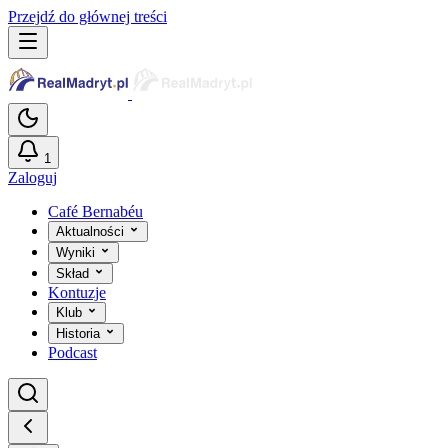
Przejdź do głównej treści
1
Zaloguj
Café Bernabéu
Aktualności
Wyniki
Skład
Kontuzje
Klub
Historia
Podcast