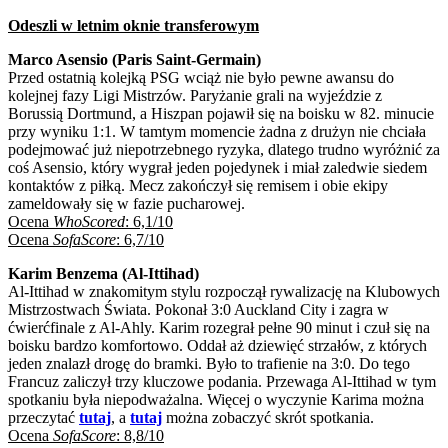
Odeszli w letnim oknie transferowym
Marco Asensio (Paris Saint-Germain)
Przed ostatnią kolejką PSG wciąż nie było pewne awansu do
kolejnej fazy Ligi Mistrzów. Paryżanie grali na wyjeździe z
Borussią Dortmund, a Hiszpan pojawił się na boisku w 82. minucie
przy wyniku 1:1. W tamtym momencie żadna z drużyn nie chciała
podejmować już niepotrzebnego ryzyka, dlatego trudno wyróżnić za
coś Asensio, który wygrał jeden pojedynek i miał zaledwie siedem
kontaktów z piłką. Mecz zakończył się remisem i obie ekipy
zameldowały się w fazie pucharowej.
Ocena
WhoScored
: 6,1/10
Ocena
SofaScore
: 6,7/10
Karim Benzema (Al-Ittihad)
Al-Ittihad w znakomitym stylu rozpoczął rywalizację na Klubowych
Mistrzostwach Świata. Pokonał 3:0 Auckland City i zagra w
ćwierćfinale z Al-Ahly. Karim rozegrał pełne 90 minut i czuł się na
boisku bardzo komfortowo. Oddał aż dziewięć strzałów, z których
jeden znalazł drogę do bramki. Było to trafienie na 3:0. Do tego
Francuz zaliczył trzy kluczowe podania. Przewaga Al-Ittihad w tym
spotkaniu była niepodważalna. Więcej o wyczynie Karima można
przeczytać
tutaj
, a
tutaj
można zobaczyć skrót spotkania.
Ocena
SofaScore
: 8,8/10