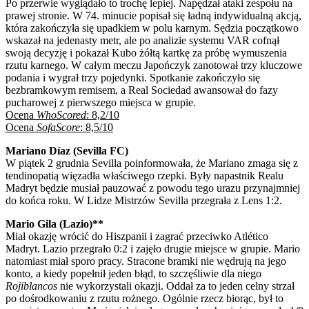
Po przerwie wyglądało to trochę lepiej. Napędzał ataki zespołu na
prawej stronie. W 74. minucie popisał się ładną indywidualną akcją,
która zakończyła się upadkiem w polu karnym. Sędzia początkowo
wskazał na jedenasty metr, ale po analizie systemu VAR cofnął
swoją decyzję i pokazał Kubo żółtą kartkę za próbę wymuszenia
rzutu karnego. W całym meczu Japończyk zanotował trzy kluczowe
podania i wygrał trzy pojedynki. Spotkanie zakończyło się
bezbramkowym remisem, a Real Sociedad awansował do fazy
pucharowej z pierwszego miejsca w grupie.
Ocena
WhoScored
: 8,2/10
Ocena
SofaScore
: 8,5/10
Mariano Díaz (Sevilla FC)
W piątek 2 grudnia Sevilla poinformowała, że Mariano zmaga się z
tendinopatią więzadła właściwego rzepki. Były napastnik Realu
Madryt będzie musiał pauzować z powodu tego urazu przynajmniej
do końca roku. W Lidze Mistrzów Sevilla przegrała z Lens 1:2.
Mario Gila (Lazio)**
Miał okazję wrócić do Hiszpanii i zagrać przeciwko Atlético
Madryt. Lazio przegrało 0:2 i zajęło drugie miejsce w grupie. Mario
natomiast miał sporo pracy. Stracone bramki nie wędrują na jego
konto, a kiedy popełnił jeden błąd, to szczęśliwie dla niego
Rojiblancos
nie wykorzystali okazji. Oddał za to jeden celny strzał
po dośrodkowaniu z rzutu rożnego. Ogólnie rzecz biorąc, był to