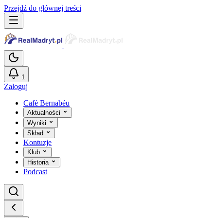
Przejdź do głównej treści
1
Zaloguj
Café Bernabéu
Aktualności
Wyniki
Skład
Kontuzje
Klub
Historia
Podcast