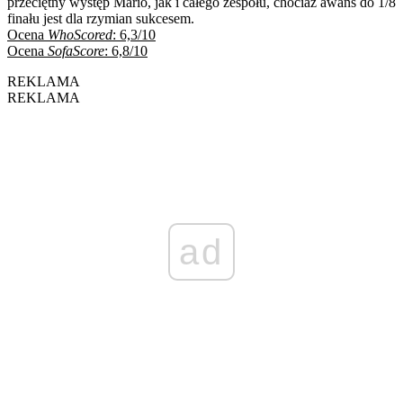
przeciętny występ Mario, jak i całego zespołu, chociaż awans do 1/8
finału jest dla rzymian sukcesem.
Ocena
WhoScored
: 6,3/10
Ocena
SofaScore
: 6,8/10
REKLAMA
REKLAMA
ad