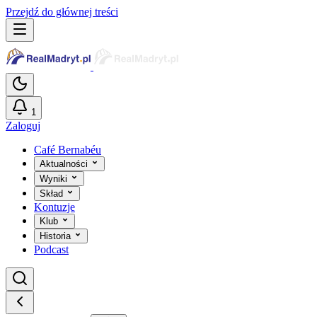
Przejdź do głównej treści
1
Zaloguj
Café Bernabéu
Aktualności
Wyniki
Skład
Kontuzje
Klub
Historia
Podcast