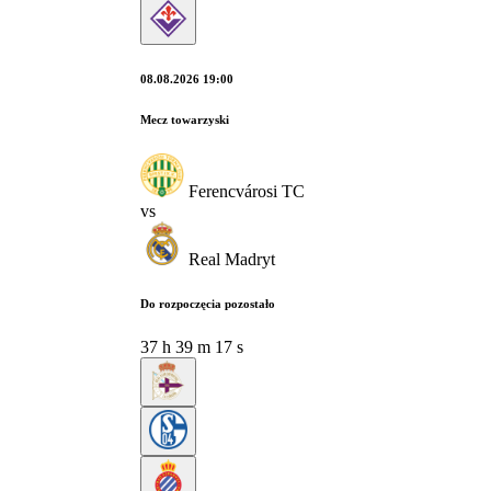
08.08.2026 19:00
Mecz towarzyski
Ferencvárosi TC
vs
Real Madryt
Do rozpoczęcia pozostało
37
h
39
m
17
s