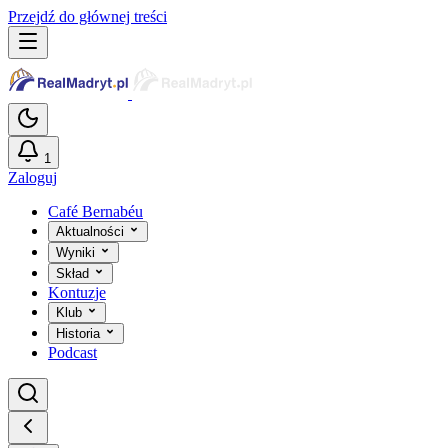
Przejdź do głównej treści
1
Zaloguj
Café Bernabéu
Aktualności
Wyniki
Skład
Kontuzje
Klub
Historia
Podcast