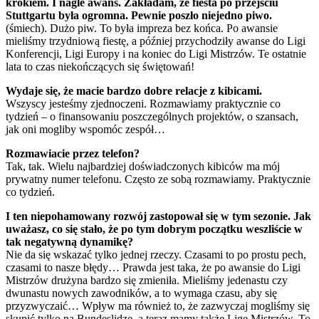
krokiem. I nagle awans. Zakładam, że fiesta po przejściu
Stuttgartu była ogromna. Pewnie poszło niejedno piwo.
(śmiech). Dużo piw. To była impreza bez końca. Po awansie
mieliśmy trzydniową fiestę, a później przychodziły awanse do Ligi
Konferencji, Ligi Europy i na koniec do Ligi Mistrzów. Te ostatnie
lata to czas niekończących się świętowań!
Wydaje się, że macie bardzo dobre relacje z kibicami.
Wszyscy jesteśmy zjednoczeni. Rozmawiamy praktycznie co
tydzień – o finansowaniu poszczególnych projektów, o szansach,
jak oni mogliby wspomóc zespół…
Rozmawiacie przez telefon?
Tak, tak. Wielu najbardziej doświadczonych kibiców ma mój
prywatny numer telefonu. Często ze sobą rozmawiamy. Praktycznie
co tydzień.
I ten niepohamowany rozwój zastopował się w tym sezonie. Jak
uważasz, co się stało, że po tym dobrym początku weszliście w
tak negatywną dynamikę?
Nie da się wskazać tylko jednej rzeczy. Czasami to po prostu pech,
czasami to nasze błędy… Prawda jest taka, że po awansie do Ligi
Mistrzów drużyna bardzo się zmieniła. Mieliśmy jedenastu czy
dwunastu nowych zawodników, a to wymaga czasu, aby się
przyzwyczaić… Wpływ ma również to, że zazwyczaj mogliśmy się
skupić tylko na Bundeslidze, a teraz mamy także Ligę Mistrzów. To