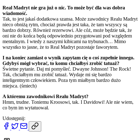
Real Madryt nie gra już o nic. To może być dla was dobra
wiadomość.
Tak, to jest jakaś dodatkowa szansa. Może zawodnicy Realu Madryt
nieco obniżą rytm, chociaż prawda jest taka, że tam wszyscy są
bardzo dobrzy. Również rezerwowi. Ale cóż, może będzie tak, że
oni nie do końca będą odpowiednio przygotowani pod względem
mentalnym. I wtedy z naszymi kibicami na trybunach… Mimo
wszystko to jasne, że to Real Madryt pozostaje faworytem.
I na koniec zamiast o wynik zapytam cię o coś zupełnie innego.
Gdybyś mógł wybrać, to komu chciałbyś zrobić tatuaż?
Świetne pytanie. Daj mi pomyśleć. Dwayne Johnson! The Rock!
Tak, chciałbym mu zrobić tatuaż. Wydaje mi się bardzo
inteligentnym człowiekiem. Poza tym miałbym bardzo dużo
miejsca. (śmiech)
A któremu zawodnikowi Realu Madryt?
Hmm, trudne. Toniemu Kroosowi, tak. I Davidowi! Ale nie wiem,
co bym im wytatuował.
Udostępnij: