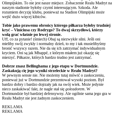
Olimpijskim. To nie jest nasze miejsce. Zobaczenie Realu Madryt na
naszym stadionie byłoby czymś interesującym. Szkoda. Ale
rozumiem decyzję klubu, ponieważ na Stadion Olimpijski może
wejść dużo więcej kibiców.
Tobie jako prawemu obrońcy którego piłkarza byłoby trudniej
kryć – Viníciusa czy Rodrygo? To dwaj skrzydłowi, którzy
wolą grać właśnie po lewej stronie.
Uff, co za pytanie! (śmiech) Obaj są niezwykle silni. Jeśli oni
mieliby swój zwykły i normalny dzień, to my i tak musielibyśmy
bronić wszyscy razem. Nie da się ich zatrzymać indywidualnym
kryciem. Oni są jak Mbappé, z którym miałem już okazję się
mierzyć. Piłkarze, których bardzo trudno jest zatrzymać.
Dobrze znasz Bellinghama z jego etapu w Dortmundzie.
Zaskakują cię jego wyniki strzeleckie w Realu Madryt?
W pewnym sensie nie. Nie możemy tutaj mówić o zaskoczeniu,
ponieważ już w Dortmundzie prezentował wysoki poziom. Był
bardzo dobry i bardzo dojrzały jak na swój wiek. Może jedynie
nieco zaskakiwać fakt, że nagle stał się
goleadorem
. W
Dortmundzie był bardziej defensywny. Ale ogólnie sama jego gra w
Realu Madryt nie jest żadnym zaskoczeniem.
REKLAMA
REKLAMA