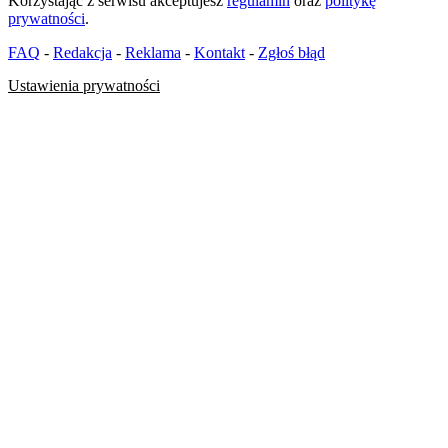
Korzystając z serwisu akceptujesz
regulamin
oraz
politykę
prywatności
.
FAQ
-
Redakcja
-
Reklama
-
Kontakt
-
Zgłoś błąd
Ustawienia prywatności