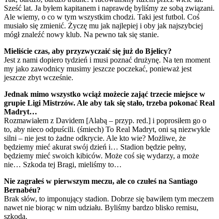
Sześć lat. Ja byłem kapitanem i naprawdę byliśmy ze sobą związani.
Ale wiemy, o co w tym wszystkim chodzi. Taki jest futbol. Coś
musiało się zmienić. Życzę mu jak najlepiej i oby jak najszybciej
mógł znaleźć nowy klub. Na pewno tak się stanie.
Mieliście czas, aby przyzwyczaić się już do Bjelicy?
Jest z nami dopiero tydzień i musi poznać drużynę. Na ten moment
my jako zawodnicy musimy jeszcze poczekać, ponieważ jest
jeszcze zbyt wcześnie.
Jednak mimo wszystko wciąż możecie zająć trzecie miejsce w
grupie Ligi Mistrzów. Ale aby tak się stało, trzeba pokonać Real
Madryt…
Rozmawiałem z Davidem [Alabą – przyp. red.] i poprosiłem go o
to, aby nieco odpuścili. (śmiech) To Real Madryt, oni są niezwykle
silni – nie jest to żadne odkrycie. Ale kto wie? Możliwe, że
będziemy mieć akurat swój dzień i… Stadion będzie pełny,
będziemy mieć swoich kibiców. Może coś się wydarzy, a może
nie… Szkoda tej Bragi, mieliśmy to…
Nie zagrałeś w pierwszym meczu, ale co czułeś na Santiago
Bernabéu?
Brak słów, to imponujący stadion. Dobrze się bawiłem tym meczem
nawet nie biorąc w nim udziału. Byliśmy bardzo blisko remisu,
szkoda.