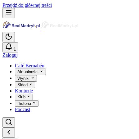
Przejdź do głównej treści
1
Zaloguj
Café Bernabéu
Aktualności
Wyniki
Skład
Kontuzje
Klub
Historia
Podcast