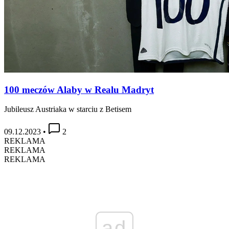
100 meczów Alaby w Realu Madryt
Jubileusz Austriaka w starciu z Betisem
09.12.2023
•
2
REKLAMA
REKLAMA
REKLAMA
ad