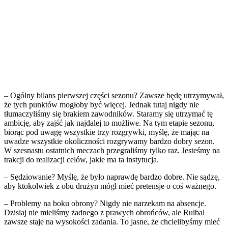
– Ogólny bilans pierwszej części sezonu? Zawsze będę utrzymywał,
że tych punktów mogłoby być więcej. Jednak tutaj nigdy nie
tłumaczyliśmy się brakiem zawodników. Staramy się utrzymać tę
ambicję, aby zajść jak najdalej to możliwe. Na tym etapie sezonu,
biorąc pod uwagę wszystkie trzy rozgrywki, myślę, że mając na
uwadze wszystkie okoliczności rozgrywamy bardzo dobry sezon.
W szesnastu ostatnich meczach przegraliśmy tylko raz. Jesteśmy na
trakcji do realizacji celów, jakie ma ta instytucja.
– Sędziowanie? Myślę, że było naprawdę bardzo dobre. Nie sądzę,
aby ktokolwiek z obu drużyn mógł mieć pretensje o coś ważnego.
– Problemy na boku obrony? Nigdy nie narzekam na absencje.
Dzisiaj nie mieliśmy żadnego z prawych obrońców, ale Ruibal
zawsze staje na wysokości zadania. To jasne, że chcielibyśmy mieć