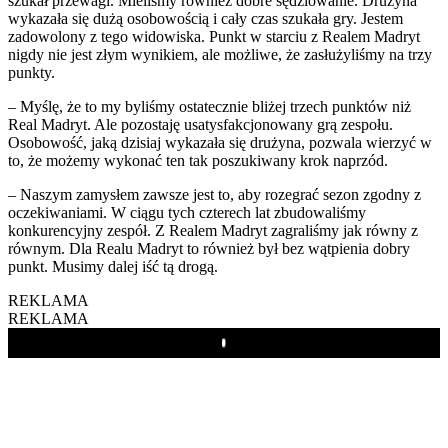
szukał przewagi. Mieliśmy również dobre sędziowanie. Drużyna
wykazała się dużą osobowością i cały czas szukała gry. Jestem
zadowolony z tego widowiska. Punkt w starciu z Realem Madryt
nigdy nie jest złym wynikiem, ale możliwe, że zasłużyliśmy na trzy
punkty.
– Myślę, że to my byliśmy ostatecznie bliżej trzech punktów niż
Real Madryt. Ale pozostaję usatysfakcjonowany grą zespołu.
Osobowość, jaką dzisiaj wykazała się drużyna, pozwala wierzyć w
to, że możemy wykonać ten tak poszukiwany krok naprzód.
– Naszym zamysłem zawsze jest to, aby rozegrać sezon zgodny z
oczekiwaniami. W ciągu tych czterech lat zbudowaliśmy
konkurencyjny zespół. Z Realem Madryt zagraliśmy jak równy z
równym. Dla Realu Madryt to również był bez wątpienia dobry
punkt. Musimy dalej iść tą drogą.
REKLAMA
REKLAMA
Play