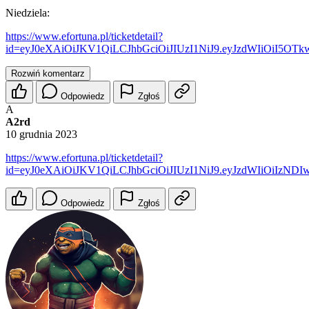
Niedziela:
https://www.efortuna.pl/ticketdetail?
id=eyJ0eXAiOiJKV1QiLCJhbGciOiJIUzI1NiJ9.eyJzdWIiOiI5
Rozwiń komentarz
Odpowiedz
Zgłoś
A
A2rd
10 grudnia 2023
https://www.efortuna.pl/ticketdetail?
id=eyJ0eXAiOiJKV1QiLCJhbGciOiJIUzI1NiJ9.eyJzdWIiOiIz
Odpowiedz
Zgłoś