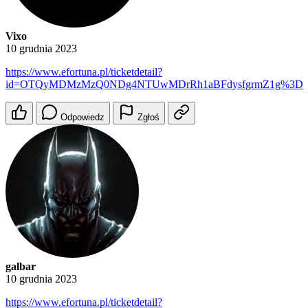
Vixo
10 grudnia 2023
https://www.efortuna.pl/ticketdetail?
id=OTQyMDMzMzQ0NDg4NTUwMDrRh1aBFdysfgrmZ1g%3D
Odpowiedz
Zgłoś
galbar
10 grudnia 2023
https://www.efortuna.pl/ticketdetail?