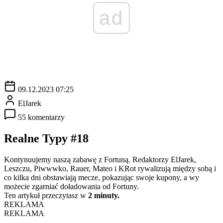
ad
09.12.2023 07:25
ElJarek
55 komentarzy
Realne Typy #18
Kontynuujemy naszą zabawę z Fortuną. Redaktorzy ElJarek,
Leszczu, Piwwwko, Rauer, Mateo i KRot rywalizują między sobą i
co kilka dni obstawiają mecze, pokazując swoje kupony, a wy
możecie zgarniać doładowania od Fortuny.
Ten artykuł przeczytasz w
2 minuty.
REKLAMA
REKLAMA