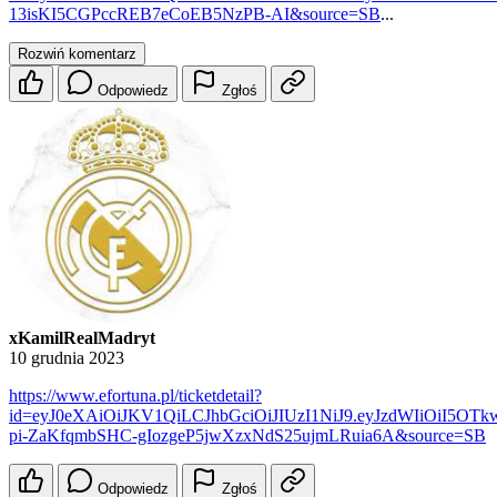
13isKI5CGPccREB7eCoEB5NzPB-AI&source=SB
...
Rozwiń komentarz
Odpowiedz
Zgłoś
xKamilRealMadryt
10 grudnia 2023
https://www.efortuna.pl/ticketdetail?
id=eyJ0eXAiOiJKV1QiLCJhbGciOiJIUzI1NiJ9.eyJzdWIiOiI5O
pi-ZaKfqmbSHC-gIozgeP5jwXzxNdS25ujmLRuia6A&source=SB
Odpowiedz
Zgłoś