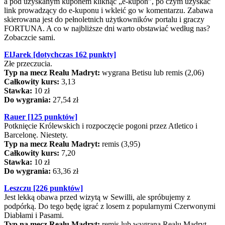
a pod uzyskanym kuponem kliknąć „e-kupon”, po czym uzyskać
link prowadzący do e-kuponu i wkleić go w komentarzu. Zabawa
skierowana jest do pełnoletnich użytkowników portalu i graczy
FORTUNA. A co w najbliższe dni warto obstawiać według nas?
Zobaczcie sami.
ElJarek [dotychczas 162 punkty]
Złe przeczucia.
Typ na mecz Realu Madryt:
wygrana Betisu lub remis (2,06)
Całkowity kurs:
3,13
Stawka:
10 zł
Do wygrania:
27,54 zł
Rauer [125 punktów]
Potknięcie Królewskich i rozpoczęcie pogoni przez Atletico i
Barcelonę. Niestety.
Typ na mecz Realu Madryt:
remis (3,95)
Całkowity kurs:
7,20
Stawka:
10 zł
Do wygrania:
63,36 zł
Leszczu [226 punktów]
Jest lekką obawa przed wizytą w Sewilli, ale spróbujemy z
podpórką. Do tego będę igrać z losem z popularnymi Czerwonymi
Diabłami i Pasami.
Typ na mecz Realu Madryt:
remis lub wygrana Realu Madryt