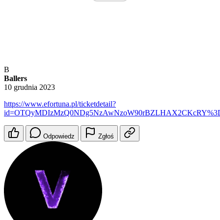
B
Ballers
10 grudnia 2023
https://www.efortuna.pl/ticketdetail?
id=OTQyMDIzMzQ0NDg5NzAwNzoW90rBZLHAX2CKcRY%3
Odpowiedz
Zgłoś