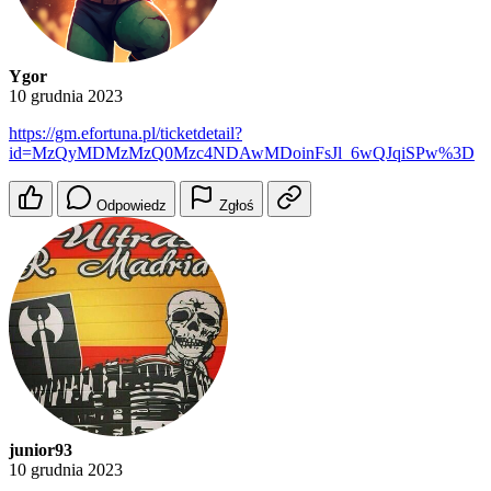
Ygor
10 grudnia 2023
https://gm.efortuna.pl/ticketdetail?
id=MzQyMDMzMzQ0Mzc4NDAwMDoinFsJl_6wQJqiSPw%3D
Odpowiedz
Zgłoś
junior93
10 grudnia 2023