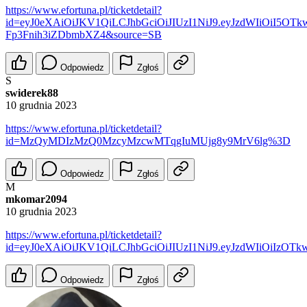
https://www.efortuna.pl/ticketdetail?
id=eyJ0eXAiOiJKV1QiLCJhbGciOiJIUzI1NiJ9.eyJzdWIiOiI5
Fp3Fnih3iZDbmbXZ4&source=SB
Odpowiedz
Zgłoś
S
swiderek88
10 grudnia 2023
https://www.efortuna.pl/ticketdetail?
id=MzQyMDIzMzQ0MzcyMzcwMTqgIuMUjg8y9MrV6lg%3D
Odpowiedz
Zgłoś
M
mkomar2094
10 grudnia 2023
https://www.efortuna.pl/ticketdetail?
id=eyJ0eXAiOiJKV1QiLCJhbGciOiJIUzI1NiJ9.eyJzdWIiOiIz
Odpowiedz
Zgłoś