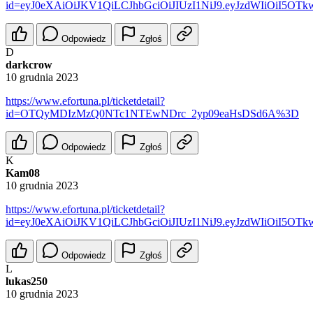
id=eyJ0eXAiOiJKV1QiLCJhbGciOiJIUzI1NiJ9.eyJzdWIiOiI
Odpowiedz
Zgłoś
D
darkcrow
10 grudnia 2023
https://www.efortuna.pl/ticketdetail?
id=OTQyMDIzMzQ0NTc1NTEwNDrc_2yp09eaHsDSd6A%3D
Odpowiedz
Zgłoś
K
Kam08
10 grudnia 2023
https://www.efortuna.pl/ticketdetail?
id=eyJ0eXAiOiJKV1QiLCJhbGciOiJIUzI1NiJ9.eyJzdWIiOiI5
Odpowiedz
Zgłoś
L
lukas250
10 grudnia 2023