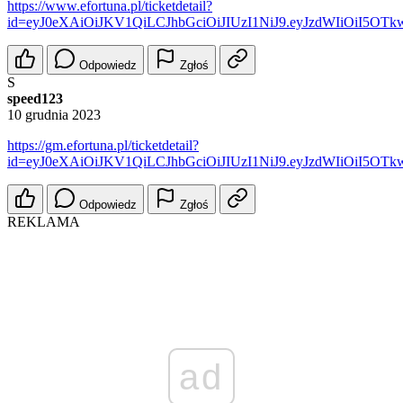
https://www.efortuna.pl/ticketdetail?
id=eyJ0eXAiOiJKV1QiLCJhbGciOiJIUzI1NiJ9.eyJzdWIiOiI
Odpowiedz
Zgłoś
S
speed123
10 grudnia 2023
https://gm.efortuna.pl/ticketdetail?
id=eyJ0eXAiOiJKV1QiLCJhbGciOiJIUzI1NiJ9.eyJzdWIiOiI
Odpowiedz
Zgłoś
REKLAMA
ad