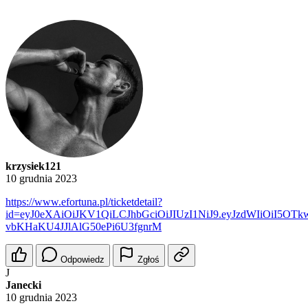
krzysiek121
10 grudnia 2023
https://www.efortuna.pl/ticketdetail?
id=eyJ0eXAiOiJKV1QiLCJhbGciOiJIUzI1NiJ9.eyJzdWIiOiI5O
vbKHaKU4JJlAlG50ePi6U3fgnrM
Odpowiedz
Zgłoś
J
Janecki
10 grudnia 2023