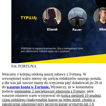
Fot. FORTUNA
Wracamy z kolejną odsłoną naszej zabawy z Fortuną. W
wewnętrznej walce mierzy się sześciu redaktorów naszego portalu,
a dla was jak zawsze mamy do wręczenia pięć doładowań po 20 zł
do
waszego konta w Fortunie.
Wystarczy, że w komentarzu
podacie
minimalnie 2 najciekawsze zdarzenia z Fortuny
, jakie
waszym zdaniem warto wytypować do
końca niedzieli 10 grudnia
czasu polskiego
(
maksymalnie kupon na jeden dzień, chodzi o
zakończenie zdarzenia) przy łącznym kursie wyższym niż 1,6