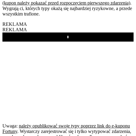
(kupon należy pokazać przed rozpoczęciem pierwszego zdarzenia)
.
Wygrają ci, których typy okażą się najbardziej ryzykowne, a przede
wszystkim trafione.
REKLAMA
REKLAMA
Play
Uwaga:
należy opublikować swoje typy poprzez link do e-kuponu
Fortuny
. Wystarczy zarejestrować się i tylko wytypować zdarzenia,