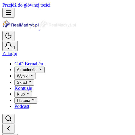
Przejdź do głównej treści
1
Zaloguj
Café Bernabéu
Aktualności
Wyniki
Skład
Kontuzje
Klub
Historia
Podcast