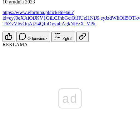
10 grudnia 2023
https://www.efortuna.pl/ticketdetail?
id=eyJ0eXAiOiJKV1QiLCJhbGciOiJIUzI1NiJ9.eyJzdWIiOiI5O
T6ZvVlwQqAj7l4QfpDyypbAgkNjFzX_VPk
Odpowiedz
Zgłoś
REKLAMA
ad