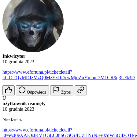
Inkwizytor
10 grudnia 2023
https://www.efortuna.pl/ticketdetail?
id=OTQyMDIzMzQ0MzEzODcwMjpZuYm5nf7M1CR9q3U%3D
Odpowiedz
Zgłoś
U
użytkownik usunięty
10 grudnia 2023
Niedziela:
https://www.efortuna.pl/ticketdetail?
id=eyJ0eXAiOiJKV1QiLCJhbGciOiJIUzI1NiJ9.eyJzdWIiOiIzO