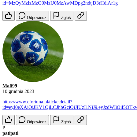
id=MzQyMzIzMzQ0MzU0MzAwMDpg2ndtjD3rHdiAr1g
Odpowiedz
Zgłoś
Mafi99
10 grudnia 2023
https://www.efortuna.pl/ticketdetail?
id=eyJ0eXAiOiJKV1QiLCJhbGciOiJIUzI1NiJ9.eyJzdWIiOiI5
Odpowiedz
Zgłoś
P
patipati