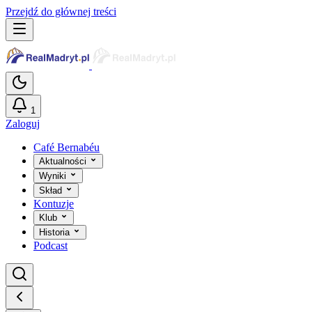
Przejdź do głównej treści
1
Zaloguj
Café Bernabéu
Aktualności
Wyniki
Skład
Kontuzje
Klub
Historia
Podcast