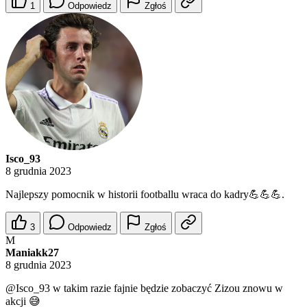
1
Odpowiedz
Zgłoś
Isco_93
8 grudnia 2023
Najlepszy pomocnik w historii footballu wraca do kadry💪💪💪.
3
Odpowiedz
Zgłoś
M
Maniakk27
8 grudnia 2023
@Isco_93
w takim razie fajnie będzie zobaczyć Zizou znowu w
akcji 😅