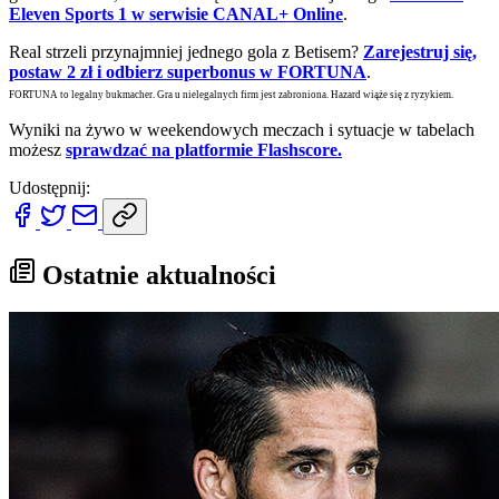
Eleven Sports 1 w serwisie CANAL+ Online
.
Real strzeli przynajmniej jednego gola z Betisem?
Zarejestruj się,
postaw 2 zł i odbierz superbonus w FORTUNA
.
FORTUNA to legalny bukmacher. Gra u nielegalnych firm jest zabroniona. Hazard wiąże się z ryzykiem.
Wyniki na żywo w weekendowych meczach i sytuacje w tabelach
możesz
sprawdzać na platformie Flashscore.
Udostępnij:
Ostatnie aktualności