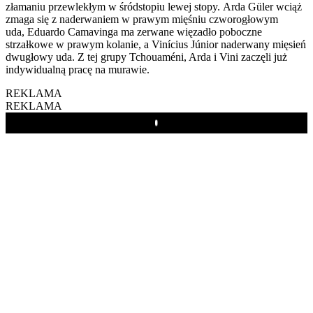
złamaniu przewlekłym w śródstopiu lewej stopy. Arda Güler wciąż
zmaga się z naderwaniem w prawym mięśniu czworogłowym
uda, Eduardo Camavinga ma zerwane więzadło poboczne
strzałkowe w prawym kolanie, a Vinícius Júnior naderwany mięsień
dwugłowy uda. Z tej grupy Tchouaméni, Arda i Vini zaczęli już
indywidualną pracę na murawie.
REKLAMA
REKLAMA
Play