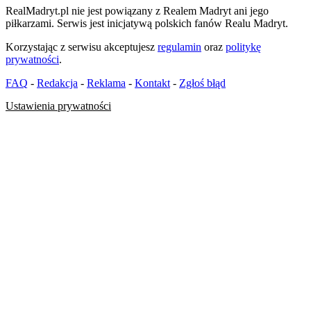
RealMadryt.pl nie jest powiązany z Realem Madryt ani jego
piłkarzami. Serwis jest inicjatywą polskich fanów Realu Madryt.
Korzystając z serwisu akceptujesz
regulamin
oraz
politykę
prywatności
.
FAQ
-
Redakcja
-
Reklama
-
Kontakt
-
Zgłoś błąd
Ustawienia prywatności