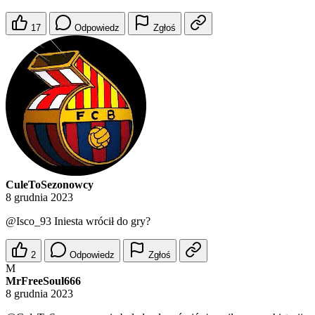
17
Odpowiedz
Zgłoś
CuleToSezonowcy
8 grudnia 2023
@Isco_93
Iniesta wrócił do gry?
2
Odpowiedz
Zgłoś
M
MrFreeSoul666
8 grudnia 2023