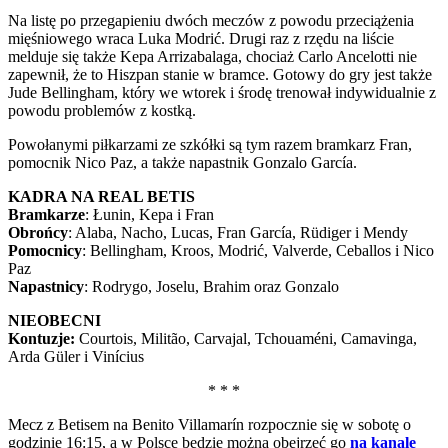
Na listę po przegapieniu dwóch meczów z powodu przeciążenia
mięśniowego wraca Luka Modrić. Drugi raz z rzędu na liście
melduje się także Kepa Arrizabalaga, chociaż Carlo Ancelotti nie
zapewnił, że to Hiszpan stanie w bramce. Gotowy do gry jest także
Jude Bellingham, który we wtorek i środę trenował indywidualnie z
powodu problemów z kostką.
Powołanymi piłkarzami ze szkółki są tym razem bramkarz Fran,
pomocnik Nico Paz, a także napastnik Gonzalo García.
KADRA NA REAL BETIS
Bramkarze
: Łunin, Kepa i Fran
Obrońcy
: Alaba, Nacho, Lucas, Fran García, Rüdiger i Mendy
Pomocnicy
: Bellingham, Kroos, Modrić, Valverde, Ceballos i Nico
Paz
Napastnicy
: Rodrygo, Joselu, Brahim oraz Gonzalo
NIEOBECNI
Kontuzje:
Courtois, Militão, Carvajal, Tchouaméni, Camavinga,
Arda Güler i Vinícius
* * *
Mecz z Betisem na Benito Villamarín rozpocznie się w sobotę o
godzinie 16:15, a w Polsce będzie można obejrzeć go
na kanale