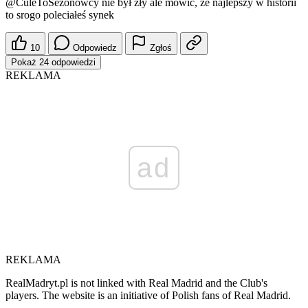
@CuleToSezonowcy
nie był zły ale mówić, że najlepszy w historii
to srogo poleciałeś synek
10
Odpowiedz
Zgłoś
Pokaż 24 odpowiedzi
REKLAMA
ad
REKLAMA
RealMadryt.pl is not linked with Real Madrid and the Club's
players. The website is an initiative of Polish fans of Real Madrid.