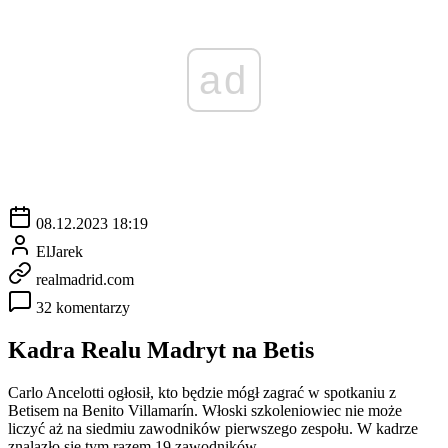
ad
08.12.2023 18:19
ElJarek
realmadrid.com
32 komentarzy
Kadra Realu Madryt na Betis
Carlo Ancelotti ogłosił, kto będzie mógł zagrać w spotkaniu z
Betisem na Benito Villamarín. Włoski szkoleniowiec nie może
liczyć aż na siedmiu zawodników pierwszego zespołu. W kadrze
znalazło się tym razem 19 zawodników.