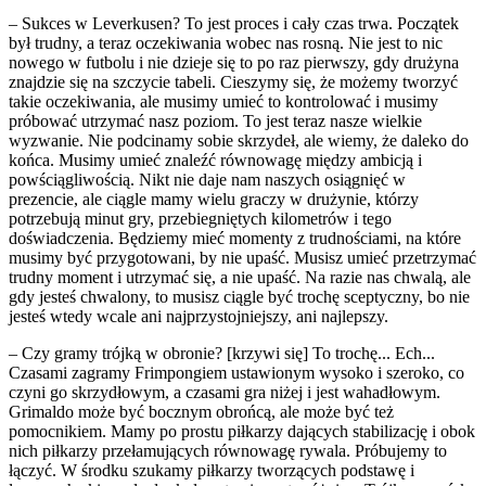
– Sukces w Leverkusen? To jest proces i cały czas trwa. Początek
był trudny, a teraz oczekiwania wobec nas rosną. Nie jest to nic
nowego w futbolu i nie dzieje się to po raz pierwszy, gdy drużyna
znajdzie się na szczycie tabeli. Cieszymy się, że możemy tworzyć
takie oczekiwania, ale musimy umieć to kontrolować i musimy
próbować utrzymać nasz poziom. To jest teraz nasze wielkie
wyzwanie. Nie podcinamy sobie skrzydeł, ale wiemy, że daleko do
końca. Musimy umieć znaleźć równowagę między ambicją i
powściągliwością. Nikt nie daje nam naszych osiągnięć w
prezencie, ale ciągle mamy wielu graczy w drużynie, którzy
potrzebują minut gry, przebiegniętych kilometrów i tego
doświadczenia. Będziemy mieć momenty z trudnościami, na które
musimy być przygotowani, by nie upaść. Musisz umieć przetrzymać
trudny moment i utrzymać się, a nie upaść. Na razie nas chwalą, ale
gdy jesteś chwalony, to musisz ciągle być trochę sceptyczny, bo nie
jesteś wtedy wcale ani najprzystojniejszy, ani najlepszy.
– Czy gramy trójką w obronie? [krzywi się] To trochę... Ech...
Czasami zagramy Frimpongiem ustawionym wysoko i szeroko, co
czyni go skrzydłowym, a czasami gra niżej i jest wahadłowym.
Grimaldo może być bocznym obrońcą, ale może być też
pomocnikiem. Mamy po prostu piłkarzy dających stabilizację i obok
nich piłkarzy przełamujących równowagę rywala. Próbujemy to
łączyć. W środku szukamy piłkarzy tworzących podstawę i