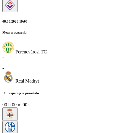
08.08.2026 19:00
Mecz towarzyski
Ferencvárosi TC
-
:
-
Real Madryt
Do rozpoczęcia pozostało
00
h
00
m
00
s