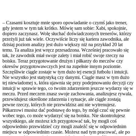
– Czasami kosztuje mnie sporo opowiadanie o czymś jako trener,
gdy jestem w tym tak krótko. Mówię sam sobie: Xabi, spokojnie,
dopiero zaczynasz. Wolę słuchać doświadczonych trenerów, którzy
przeżyli już tak wiele. Oczywiście liczy się kariera zawodnika, ale
dzisiaj poziom analizy jest dużo większy niż na przykład 20 lat
temu. Ta analiza jest wręcz przesadzona. Wcześniej pracowało się
tak, że zawodnik miał swoje zalety i miał robić swoje rzeczy na
boisku. Teraz przygotowanie drużyn i piłkarzy do meczów czy
okresów przygotowawczych jest na zupełnie innym poziomie.
Szczęśliwie ciągle zostaje w tym dużo tej esencji futbolu i intuicji.
Nie wszystko jest statystyką czy danymi. Ciągle masz w tym dużo
tej niewiadomej x, która ujawnia się przy podejmowaniu decyzji czy
intuicji w sprawie tego, co twoim zdarzeniem jeszcze wydarzy się w
meczu. Przed meczem znasz swoje zachowania, analizujesz rywala,
przewidujesz określone zdarzenia i sytuacje, ale ciągle zostają
pewne rzeczy, których nie przewidzisz ani nie wytrenujesz.
Piłkarzowi musisz dać podstawę do tego, by mógł czuć się pewnie
wobec tego, co może wydarzyć się na boisku. Nie skontrolujesz
wszystkiego, ale możesz ich przygotować tak, by mogli coś
odpowiednio przewidzieć czy mogli znaleźć się w odpowiednim
miejscu w odpowiednim czasie. Możesz nad tym pracować, ale po