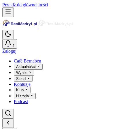
Przejdź do głównej treści
1
Zaloguj
Café Bernabéu
Aktualności
Wyniki
Skład
Kontuzje
Klub
Historia
Podcast