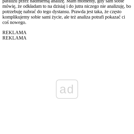
paraliżu przez nadmierną analizę. Mam momenty, gdy sam sobie
mówię, że odkładam to na dzisiaj i do jutra niczego nie analizuję, bo
potrzebuję nabrać do tego dystansu. Prawda jest taka, że często
komplikujemy sobie sami życie, ale też analiza potrafi pokazać ci
coś nowego.
REKLAMA
REKLAMA
ad