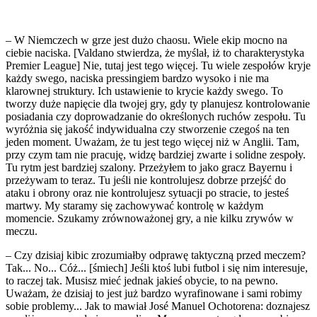
– W Niemczech w grze jest dużo chaosu. Wiele ekip mocno na
ciebie naciska. [Valdano stwierdza, że myślał, iż to charakterystyka
Premier League] Nie, tutaj jest tego więcej. Tu wiele zespołów kryje
każdy swego, naciska pressingiem bardzo wysoko i nie ma
klarownej struktury. Ich ustawienie to krycie każdy swego. To
tworzy duże napięcie dla twojej gry, gdy ty planujesz kontrolowanie
posiadania czy doprowadzanie do określonych ruchów zespołu. Tu
wyróżnia się jakość indywidualna czy stworzenie czegoś na ten
jeden moment. Uważam, że tu jest tego więcej niż w Anglii. Tam,
przy czym tam nie pracuję, widzę bardziej zwarte i solidne zespoły.
Tu rytm jest bardziej szalony. Przeżyłem to jako gracz Bayernu i
przeżywam to teraz. Tu jeśli nie kontrolujesz dobrze przejść do
ataku i obrony oraz nie kontrolujesz sytuacji po stracie, to jesteś
martwy. My staramy się zachowywać kontrolę w każdym
momencie. Szukamy zrównoważonej gry, a nie kilku zrywów w
meczu.
– Czy dzisiaj kibic zrozumiałby odprawę taktyczną przed meczem?
Tak... No... Cóż... [śmiech] Jeśli ktoś lubi futbol i się nim interesuje,
to raczej tak. Musisz mieć jednak jakieś obycie, to na pewno.
Uważam, że dzisiaj to jest już bardzo wyrafinowane i sami robimy
sobie problemy... Jak to mawiał José Manuel Ochotorena: doznajesz