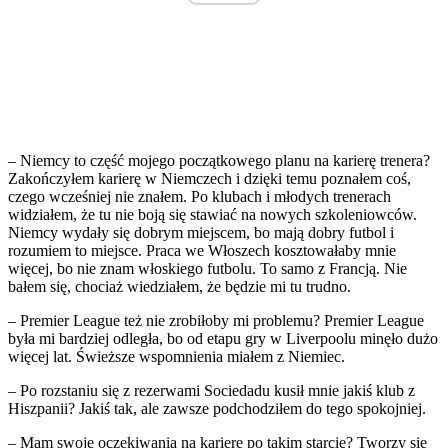
– Niemcy to część mojego początkowego planu na karierę trenera?
Zakończyłem karierę w Niemczech i dzięki temu poznałem coś,
czego wcześniej nie znałem. Po klubach i młodych trenerach
widziałem, że tu nie boją się stawiać na nowych szkoleniowców.
Niemcy wydały się dobrym miejscem, bo mają dobry futbol i
rozumiem to miejsce. Praca we Włoszech kosztowałaby mnie
więcej, bo nie znam włoskiego futbolu. To samo z Francją. Nie
bałem się, chociaż wiedziałem, że będzie mi tu trudno.
– Premier League też nie zrobiłoby mi problemu? Premier League
była mi bardziej odległa, bo od etapu gry w Liverpoolu minęło dużo
więcej lat. Świeższe wspomnienia miałem z Niemiec.
– Po rozstaniu się z rezerwami Sociedadu kusił mnie jakiś klub z
Hiszpanii? Jakiś tak, ale zawsze podchodziłem do tego spokojniej.
– Mam swoje oczekiwania na karierę po takim starcie? Tworzy się