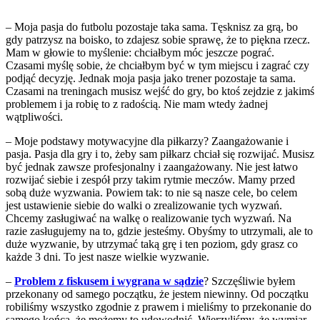
– Moja pasja do futbolu pozostaje taka sama. Tęsknisz za grą, bo
gdy patrzysz na boisko, to zdajesz sobie sprawę, że to piękna rzecz.
Mam w głowie to myślenie: chciałbym móc jeszcze pograć.
Czasami myślę sobie, że chciałbym być w tym miejscu i zagrać czy
podjąć decyzję. Jednak moja pasja jako trener pozostaje ta sama.
Czasami na treningach musisz wejść do gry, bo ktoś zejdzie z jakimś
problemem i ja robię to z radością. Nie mam wtedy żadnej
wątpliwości.
– Moje podstawy motywacyjne dla piłkarzy? Zaangażowanie i
pasja. Pasja dla gry i to, żeby sam piłkarz chciał się rozwijać. Musisz
być jednak zawsze profesjonalny i zaangażowany. Nie jest łatwo
rozwijać siebie i zespół przy takim rytmie meczów. Mamy przed
sobą duże wyzwania. Powiem tak: to nie są nasze cele, bo celem
jest ustawienie siebie do walki o zrealizowanie tych wyzwań.
Chcemy zasługiwać na walkę o realizowanie tych wyzwań. Na
razie zasługujemy na to, gdzie jesteśmy. Obyśmy to utrzymali, ale to
duże wyzwanie, by utrzymać taką grę i ten poziom, gdy grasz co
każde 3 dni. To jest nasze wielkie wyzwanie.
–
Problem z fiskusem i wygrana w sądzie
? Szczęśliwie byłem
przekonany od samego początku, że jestem niewinny. Od początku
robiliśmy wszystko zgodnie z prawem i mieliśmy to przekonanie do
samego końca, że możemy to udowodnić. Wierzyliśmy, że wymiar