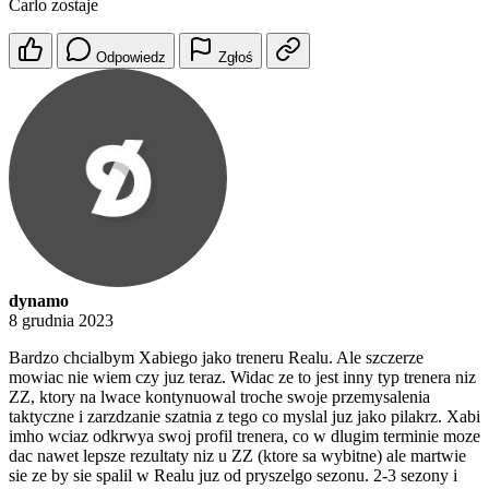
Carlo zostaje
Odpowiedz
Zgłoś
dynamo
8 grudnia 2023
Bardzo chcialbym Xabiego jako treneru Realu. Ale szczerze
mowiac nie wiem czy juz teraz. Widac ze to jest inny typ trenera niz
ZZ, ktory na lwace kontynuowal troche swoje przemysalenia
taktyczne i zarzdzanie szatnia z tego co myslal juz jako pilakrz. Xabi
imho wciaz odkrwya swoj profil trenera, co w dlugim terminie moze
dac nawet lepsze rezultaty niz u ZZ (ktore sa wybitne) ale martwie
sie ze by sie spalil w Realu juz od pryszelgo sezonu. 2-3 sezony i