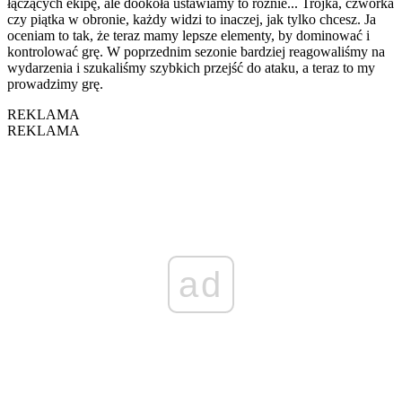
łączących ekipę, ale dookoła ustawiamy to różnie... Trójka, czwórka
czy piątka w obronie, każdy widzi to inaczej, jak tylko chcesz. Ja
oceniam to tak, że teraz mamy lepsze elementy, by dominować i
kontrolować grę. W poprzednim sezonie bardziej reagowaliśmy na
wydarzenia i szukaliśmy szybkich przejść do ataku, a teraz to my
prowadzimy grę.
REKLAMA
REKLAMA
ad