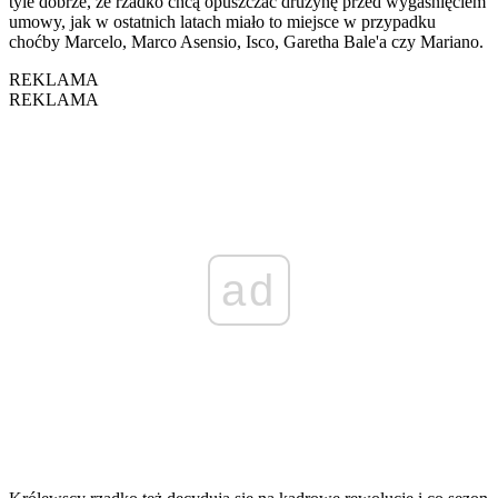
tyle dobrze, że rzadko chcą opuszczać drużynę przed wygaśnięciem
umowy, jak w ostatnich latach miało to miejsce w przypadku
choćby Marcelo, Marco Asensio, Isco, Garetha Bale'a czy Mariano.
REKLAMA
REKLAMA
ad