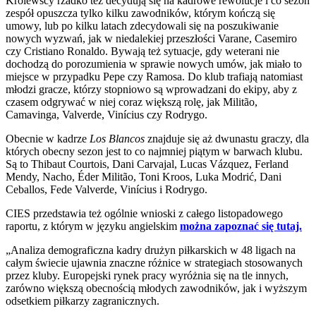
Królewscy rzadko też decydują się na kadrowe rewolucje i co sezon
zespół opuszcza tylko kilku zawodników, którym kończą się
umowy, lub po kilku latach zdecydowali się na poszukiwanie
nowych wyzwań, jak w niedalekiej przeszłości Varane, Casemiro
czy Cristiano Ronaldo. Bywają też sytuacje, gdy weterani nie
dochodzą do porozumienia w sprawie nowych umów, jak miało to
miejsce w przypadku Pepe czy Ramosa. Do klub trafiają natomiast
młodzi gracze, którzy stopniowo są wprowadzani do ekipy, aby z
czasem odgrywać w niej coraz większą rolę, jak Militão,
Camavinga, Valverde, Vinícius czy Rodrygo.
Obecnie w kadrze
Los Blancos
znajduje się aż dwunastu graczy, dla
których obecny sezon jest to co najmniej piątym w barwach klubu.
Są to Thibaut Courtois, Dani Carvajal, Lucas Vázquez, Ferland
Mendy, Nacho, Éder Militão, Toni Kroos, Luka Modrić, Dani
Ceballos, Fede Valverde, Vinícius i Rodrygo.
CIES przedstawia też ogólnie wnioski z całego listopadowego
raportu, z którym w języku angielskim
można zapoznać się tutaj.
„Analiza demograficzna kadry drużyn piłkarskich w 48 ligach na
całym świecie ujawnia znaczne różnice w strategiach stosowanych
przez kluby. Europejski rynek pracy wyróżnia się na tle innych,
zarówno większą obecnością młodych zawodników, jak i wyższym
odsetkiem piłkarzy zagranicznych.