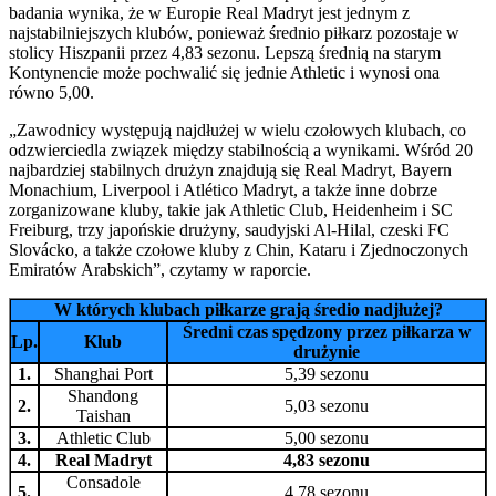
badania wynika, że w Europie Real Madryt jest jednym z
najstabilniejszych klubów, ponieważ średnio piłkarz pozostaje w
stolicy Hiszpanii przez 4,83 sezonu. Lepszą średnią na starym
Kontynencie może pochwalić się jednie Athletic i wynosi ona
równo 5,00.
„Zawodnicy występują najdłużej w wielu czołowych klubach, co
odzwierciedla związek między stabilnością a wynikami. Wśród 20
najbardziej stabilnych drużyn znajdują się Real Madryt, Bayern
Monachium, Liverpool i Atlético Madryt, a także inne dobrze
zorganizowane kluby, takie jak Athletic Club, Heidenheim i SC
Freiburg, trzy japońskie drużyny, saudyjski Al-Hilal, czeski FC
Slovácko, a także czołowe kluby z Chin, Kataru i Zjednoczonych
Emiratów Arabskich”, czytamy w raporcie.
W których klubach piłkarze grają średio nadjłużej?
Średni czas spędzony przez piłkarza w
Lp.
Klub
drużynie
1.
Shanghai Port
5,39 sezonu
Shandong
2.
5,03 sezonu
Taishan
3.
Athletic Club
5,00 sezonu
4.
Real Madryt
4,83 sezonu
Consadole
5.
4,78 sezonu