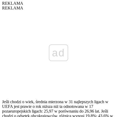
REKLAMA
REKLAMA
ad
Jeśli chodzi o wiek, średnia mierzona w 31 najlepszych ligach w
UEFA jest prawie o rok niższa niż ta odnotowana w 17
pozaeuropejskich ligach: 25,97 w porównaniu do 26,96 lat. Jeśli
chodzi o odsetek obcokrajowców, różnica wynosi 19,8%: 43,6% w