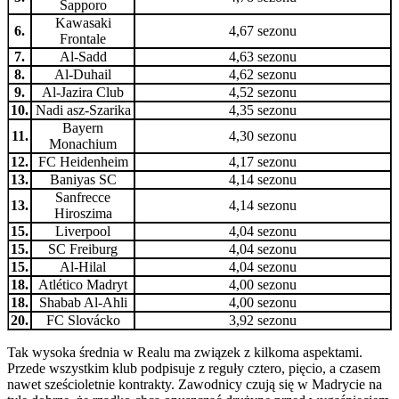
Sapporo
Kawasaki
6.
4,67 sezonu
Frontale
7.
Al-Sadd
4,63 sezonu
8.
Al-Duhail
4,62 sezonu
9.
Al-Jazira Club
4,52 sezonu
10.
Nadi asz-Szarika
4,35 sezonu
Bayern
11.
4,30 sezonu
Monachium
12.
FC Heidenheim
4,17 sezonu
13.
Baniyas SC
4,14 sezonu
Sanfrecce
13.
4,14 sezonu
Hiroszima
15.
Liverpool
4,04 sezonu
15.
SC Freiburg
4,04 sezonu
15.
Al-Hilal
4,04 sezonu
18.
Atlético Madryt
4,00 sezonu
18.
Shabab Al-Ahli
4,00 sezonu
20.
FC Slovácko
3,92 sezonu
Tak wysoka średnia w Realu ma związek z kilkoma aspektami.
Przede wszystkim klub podpisuje z reguły cztero, pięcio, a czasem
nawet sześcioletnie kontrakty. Zawodnicy czują się w Madrycie na