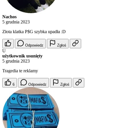
Nachos
5 grudnia 2023
Złota klatka P$G szybka upadła :D
Odpowiedz
Zgłoś
U
użytkownik usunięty
5 grudnia 2023
Tragedia te reklamy
6
Odpowiedz
Zgłoś