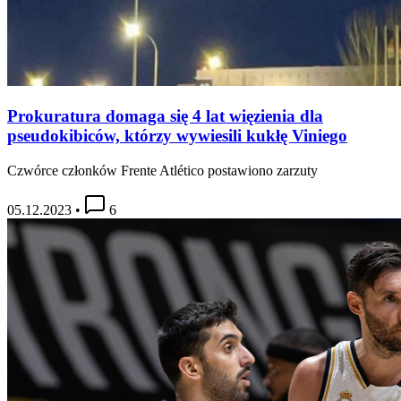
Prokuratura domaga się 4 lat więzienia dla
pseudokibiców, którzy wywiesili kukłę Viniego
Czwórce członków Frente Atlético postawiono zarzuty
05.12.2023
•
6