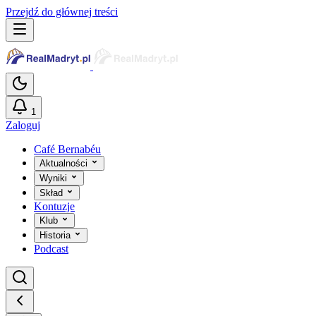
Przejdź do głównej treści
1
Zaloguj
Café Bernabéu
Aktualności
Wyniki
Skład
Kontuzje
Klub
Historia
Podcast