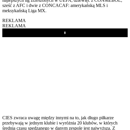
najlepszych lig zrzeszonych w UEFA, dziewięć z CONMEBOL,
sześć z AFC i dwie z CONCACAF: amerykańską MLS i
meksykańską Liga MX.
REKLAMA
REKLAMA
Play
CIES zwraca uwagę między innymi na to, jak długo piłkarze
przebywają w jednym klubie i wyróżnia 20 klubów, w których
średnia czasu spędzanego w danym zespole jest najwyższa. Z