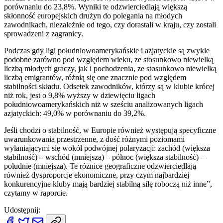
porównaniu do 23,8%. Wyniki te odzwierciedlają większą
skłonność europejskich drużyn do polegania na młodych
zawodnikach, niezależnie od tego, czy dorastali w kraju, czy zostali
sprowadzeni z zagranicy.
Podczas gdy ligi południowoamerykańskie i azjatyckie są zwykle
podobne zarówno pod względem wieku, ze stosunkowo niewielką
liczbą młodych graczy, jak i pochodzenia, ze stosunkowo niewielką
liczbą emigrantów, różnią się one znacznie pod względem
stabilności składu. Odsetek zawodników, którzy są w klubie krócej
niż rok, jest o 9,8% wyższy w dziewięciu ligach
południowoamerykańskich niż w sześciu analizowanych ligach
azjatyckich: 49,0% w porównaniu do 39,2%.
Jeśli chodzi o stabilność, w Europie również występują specyficzne
uwarunkowania przestrzenne, z dość różnymi poziomami
wyłaniającymi się wokół podwójnej polaryzacji: zachód (większa
stabilność) – wschód (mniejsza) – północ (większa stabilność) –
południe (mniejsza). Te różnice geograficzne odzwierciedlają
również dysproporcje ekonomiczne, przy czym najbardziej
konkurencyjne kluby mają bardziej stabilną siłę roboczą niż inne”,
czytamy w raporcie.
Udostępnij: