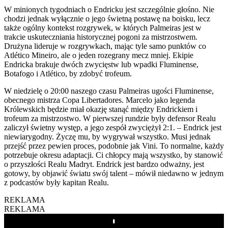
W minionych tygodniach o Endricku jest szczególnie głośno. Nie
chodzi jednak wyłącznie o jego świetną postawę na boisku, lecz
także ogólny kontekst rozgrywek, w których Palmeiras jest w
trakcie uskuteczniania historycznej pogoni za mistrzostwem.
Drużyna lideruje w rozgrywkach, mając tyle samo punktów co
Atlético Mineiro, ale o jeden rozegrany mecz mniej. Ekipie
Endricka brakuje dwóch zwycięstw lub wpadki Fluminense,
Botafogo i Atlético, by zdobyć trofeum.
W niedzielę o 20:00 naszego czasu Palmeiras ugości Fluminense,
obecnego mistrza Copa Libertadores. Marcelo jako legenda
Królewskich będzie miał okazję stanąć między Endrickiem i
trofeum za mistrzostwo. W pierwszej rundzie były defensor Realu
zaliczył świetny występ, a jego zespół zwyciężył 2:1. – Endrick jest
niewiarygodny. Życzę mu, by wygrywał wszystko. Musi jednak
przejść przez pewien proces, podobnie jak Vini. To normalne, każdy
potrzebuje okresu adaptacji. Ci chłopcy mają wszystko, by stanowić
o przyszłości Realu Madryt. Endrick jest bardzo odważny, jest
gotowy, by objawić światu swój talent – mówił niedawno w jednym
z podcastów były kapitan Realu.
REKLAMA
REKLAMA
Play