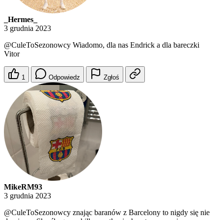
_Hermes_
3 grudnia 2023
@CuleToSezonowcy
Wiadomo, dla nas Endrick a dla bareczki
Vitor
1
Odpowiedz
Zgłoś
MikeRM93
3 grudnia 2023
@CuleToSezonowcy
znając baranów z Barcelony to nigdy się nie