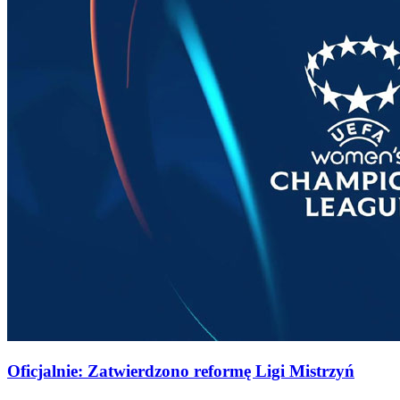
Oficjalnie: Zatwierdzono reformę Ligi Mistrzyń