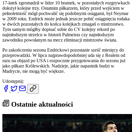
17-latek zgromadził w lidze 10 bramek, w pozostałych rozgrywkach
dołożył kolejne trzy. Ostatnim piłkarzem, który przed wejściem w
pełnoletniość mógł pochwalić się podobnymi osiągami, był Neymar
w 2009 roku. Endrick może jednak jeszcze pobić osiągnięcia rodaka
w dwóch pozostałych do końca kolejkach zmagań o mistrzostwo.
Tym samym mógłby dopisać sobie do CV kolejny rekord po
najmłodszym strzelcu w historii Palmeiras czy najmłodszym
zawodniku powołanym na mecz eliminacji mistrzostw świata.
Po zakończeniu sezonu Endrickowi pozostanie sześć miesięcy do
przeprowadzki. W lipcu najprawdopodobniej uda się z Realem od
razu na objazd po USA i rozpocznie przygotowania do sezonu już
jako piłkarz Królewskich. Nadzieje, jakie napastnik budzi w
Madrycie, nie mogą być większe.
Udostępnij:
Ostatnie aktualności