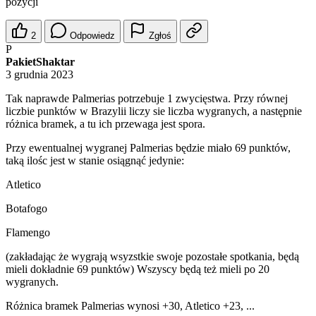
pozycji
2
Odpowiedz
Zgłoś
P
PakietShaktar
3 grudnia 2023
Tak naprawde Palmerias potrzebuje 1 zwycięstwa. Przy równej
liczbie punktów w Brazylii liczy sie liczba wygranych, a następnie
różnica bramek, a tu ich przewaga jest spora.
Przy ewentualnej wygranej Palmerias będzie miało 69 punktów,
taką ilośc jest w stanie osiągnąć jedynie:
Atletico
Botafogo
Flamengo
(zakładając że wygrają wsyzstkie swoje pozostałe spotkania, będą
mieli dokładnie 69 punktów) Wszyscy będą też mieli po 20
wygranych.
Różnica bramek Palmerias wynosi +30, Atletico +23, ...