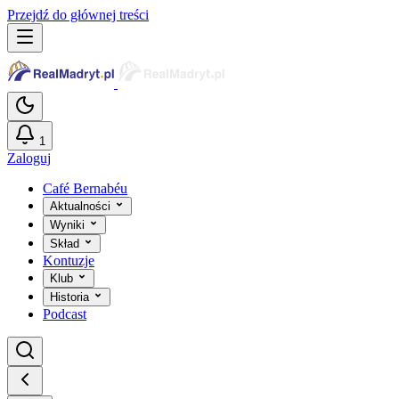
Przejdź do głównej treści
1
Zaloguj
Café Bernabéu
Aktualności
Wyniki
Skład
Kontuzje
Klub
Historia
Podcast