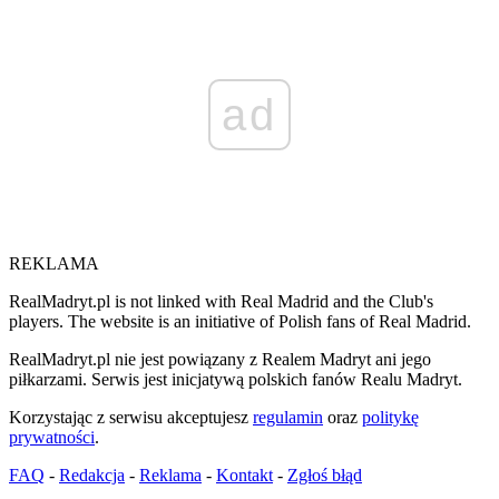
ad
REKLAMA
RealMadryt.pl is not linked with Real Madrid and the Club's
players. The website is an initiative of Polish fans of Real Madrid.
RealMadryt.pl nie jest powiązany z Realem Madryt ani jego
piłkarzami. Serwis jest inicjatywą polskich fanów Realu Madryt.
Korzystając z serwisu akceptujesz
regulamin
oraz
politykę
prywatności
.
FAQ
-
Redakcja
-
Reklama
-
Kontakt
-
Zgłoś błąd