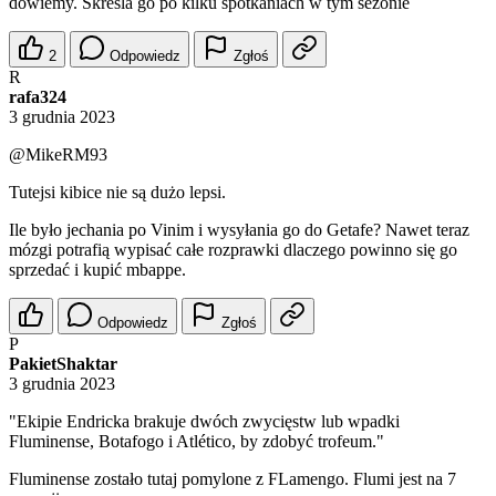
dowiemy. Skreśla go po kilku spotkaniach w tym sezonie
2
Odpowiedz
Zgłoś
R
rafa324
3 grudnia 2023
@MikeRM93
Tutejsi kibice nie są dużo lepsi.
Ile było jechania po Vinim i wysyłania go do Getafe? Nawet teraz
mózgi potrafią wypisać całe rozprawki dlaczego powinno się go
sprzedać i kupić mbappe.
Odpowiedz
Zgłoś
P
PakietShaktar
3 grudnia 2023
"Ekipie Endricka brakuje dwóch zwycięstw lub wpadki
Fluminense, Botafogo i Atlético, by zdobyć trofeum."
Fluminense zostało tutaj pomylone z FLamengo. Flumi jest na 7