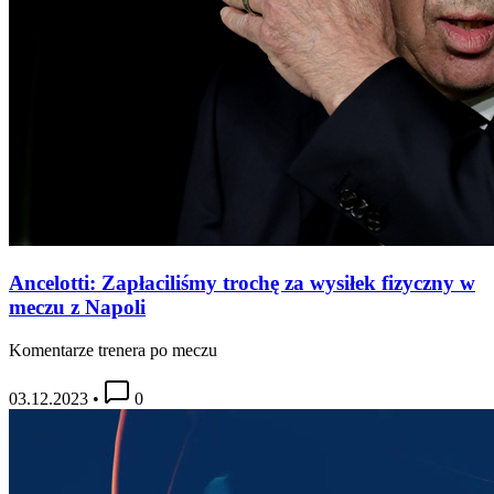
Ancelotti: Zapłaciliśmy trochę za wysiłek fizyczny w
meczu z Napoli
Komentarze trenera po meczu
03.12.2023
•
0