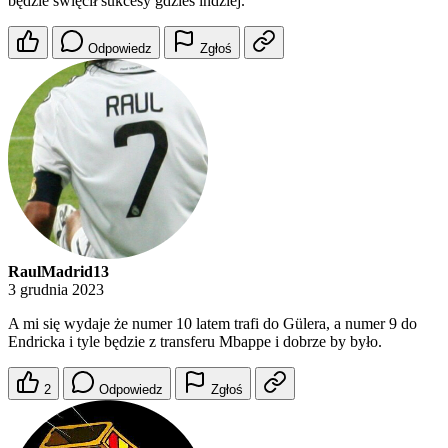
będzie święcił sukcesy gdzieś indziej.
Odpowiedz
Zgłoś
RaulMadrid13
3 grudnia 2023
A mi się wydaje że numer 10 latem trafi do Gülera, a numer 9 do
Endricka i tyle będzie z transferu Mbappe i dobrze by było.
2
Odpowiedz
Zgłoś