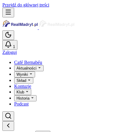
Przejdź do głównej treści
1
Zaloguj
Café Bernabéu
Aktualności
Wyniki
Skład
Kontuzje
Klub
Historia
Podcast