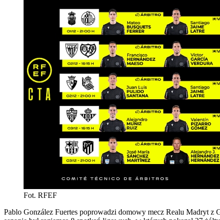
Fot. RFEF
Pablo González Fuertes poprowadzi domowy mecz Realu Madryt z Gra