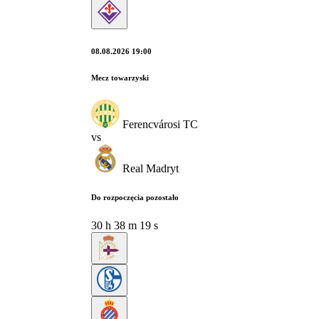
08.08.2026 19:00
Mecz towarzyski
Ferencvárosi TC
vs
Real Madryt
Do rozpoczęcia pozostało
30
h
38
m
18
s