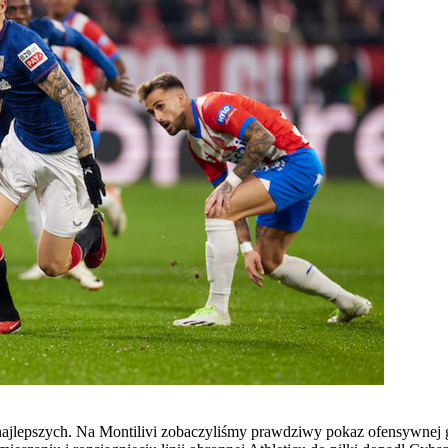
 najlepszych. Na Montilivi zobaczyliśmy prawdziwy pokaz ofensywnej g