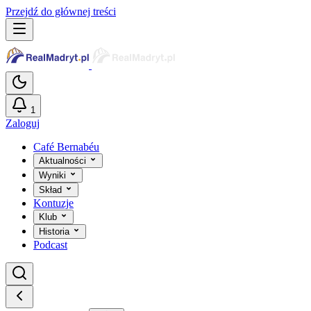
Przejdź do głównej treści
1
Zaloguj
Café Bernabéu
Aktualności
Wyniki
Skład
Kontuzje
Klub
Historia
Podcast