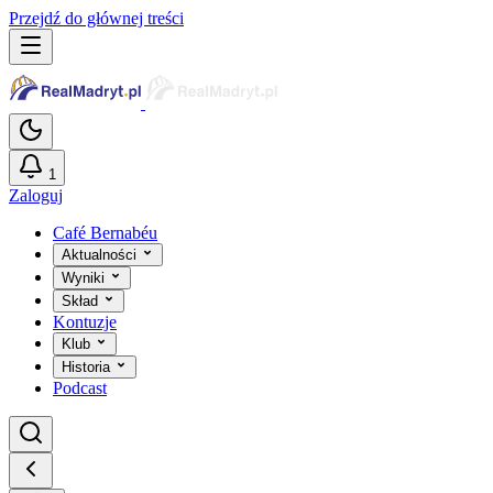
Przejdź do głównej treści
1
Zaloguj
Café Bernabéu
Aktualności
Wyniki
Skład
Kontuzje
Klub
Historia
Podcast