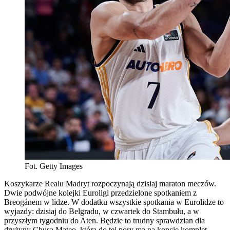
Fot. Getty Images
Koszykarze Realu Madryt rozpoczynają dzisiaj maraton meczów.
Dwie podwójne kolejki Euroligi przedzielone spotkaniem z
Breogánem w lidze. W dodatku wszystkie spotkania w Eurolidze to
wyjazdy: dzisiaj do Belgradu, w czwartek do Stambułu, a w
przyszłym tygodniu do Aten. Będzie to trudny sprawdzian dla
drużyny Chusa Mateo, która do tej pory ma na koncie komplet