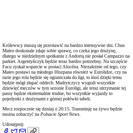
Królewscy muszą się przestawić na bardzo intensywne dni. Chus
Mateo doskonale zdaje sobie sprawę, co czeka jego drużynę,
dlatego w niedzielnym spotkaniu z Andorrą nie posłał Campazzo na
parkiet. Argentyńczyk będzie teraz bardzo potrzebny. Na szczęście
Facu zyskał wsparcie w postaci Alocéna. Niezależnie od tego, czy
Mateo postawi na młodego Hiszpana również w Eurolidze, czy na
razie jego rola będzie się ograniczała do ligi, to ktoś dzięki temu
będzie mógł złapać oddech. Madrytczycy wygrali wszystkie
dziewięć meczów w tym sezonie Euroligi, ale teraz utrzymanie tej
passy będzie ekstremalnie trudne, bo wszystkie wyjazdy to
pojedynki z drużynami z górnej połówki tabeli.
Mecz rozpocznie się dzisiaj o 20:15. Transmisję na żywo będzie
można zobaczyć na
Polsacie Sport News
.
Udostępnij: