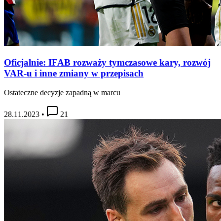
Oficjalnie: IFAB rozważy tymczasowe kary, rozwój
VAR-u i inne zmiany w przepisach
Ostateczne decyzje zapadną w marcu
28.11.2023
•
21