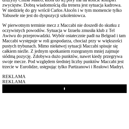
zwycięstw. Dobrą wiadomością dla trenera jest sytuacja kadrowa.
W niedzielę do gry wrócił Carlos Alocén i w tym momencie tylko
Yabusele nie jest do dyspozycji szkoleniowca.
W pierwotnym terminie mecz z Maccabi nie doszedł do skutku z
oczywistych powodów. Sytuacja w Izraelu zmusiła klub z Tel
Awiwu do przeprowadzki. Wybór ostatecznie padł na Belgrad i tam
Maccabi występuje w roli gospodarza, chociaż przy w większości
pustych trybunach. Mimo niełatwej sytuacji Maccabi spisuje się
całkiem nieźle. Z jednym spotkaniem rozegranym mniej zajmuje
siódmą pozycję. Zdobywa dużo punktów, nawet kiedy przegrywa
swoje mecze. Pod względem średniej liczby punktów Maccabi jest
trzecie w Eurolidze, ustępując tylko Partizanowi i Realowi Madryt.
REKLAMA
REKLAMA
Play