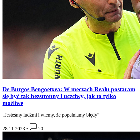
De Burgos Bengoetxea: W meczach Realu postaram
się być tak bezstronny i uczciwy, jak to tylko
możliwe
„Jesteśmy ludźmi i wiemy, że popełniamy błędy”
28.11.2023
•
20