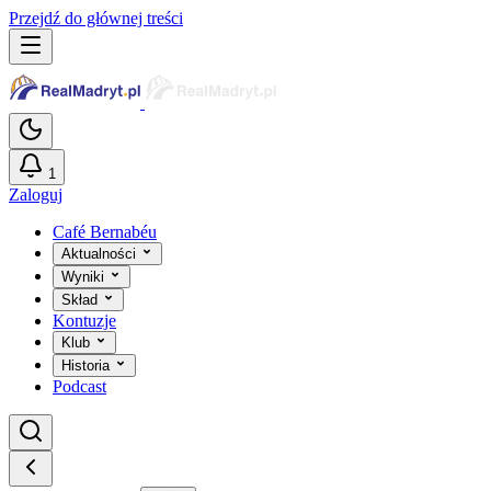
Przejdź do głównej treści
1
Zaloguj
Café Bernabéu
Aktualności
Wyniki
Skład
Kontuzje
Klub
Historia
Podcast