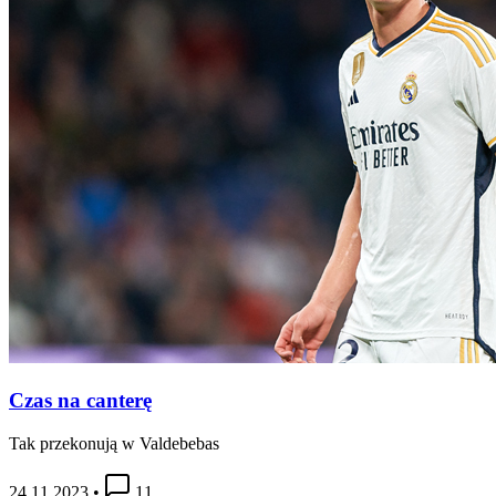
Czas na canterę
Tak przekonują w Valdebebas
24.11.2023
•
11