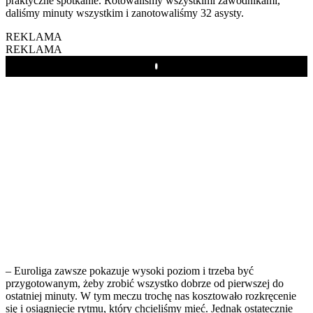
praktyczne spotkanie. Rotowaliśmy wszystkimi zawodnikami,
daliśmy minuty wszystkim i zanotowaliśmy 32 asysty.
REKLAMA
REKLAMA
Play
– Euroliga zawsze pokazuje wysoki poziom i trzeba być
przygotowanym, żeby zrobić wszystko dobrze od pierwszej do
ostatniej minuty. W tym meczu trochę nas kosztowało rozkręcenie
się i osiągnięcie rytmu, który chcieliśmy mieć. Jednak ostatecznie