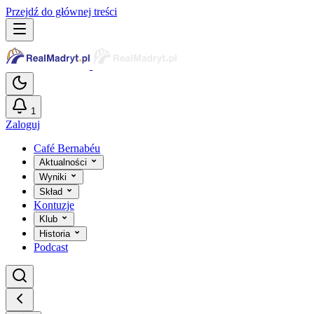
Przejdź do głównej treści
1
Zaloguj
Café Bernabéu
Aktualności
Wyniki
Skład
Kontuzje
Klub
Historia
Podcast