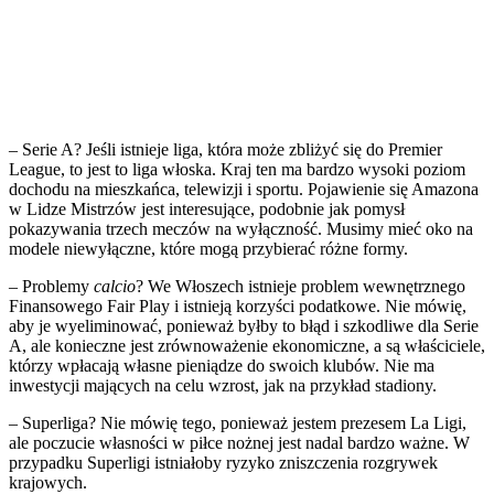
– Serie A? Jeśli istnieje liga, która może zbliżyć się do Premier
League, to jest to liga włoska. Kraj ten ma bardzo wysoki poziom
dochodu na mieszkańca, telewizji i sportu. Pojawienie się Amazona
w Lidze Mistrzów jest interesujące, podobnie jak pomysł
pokazywania trzech meczów na wyłączność. Musimy mieć oko na
modele niewyłączne, które mogą przybierać różne formy.
– Problemy
calcio
? We Włoszech istnieje problem wewnętrznego
Finansowego Fair Play i istnieją korzyści podatkowe. Nie mówię,
aby je wyeliminować, ponieważ byłby to błąd i szkodliwe dla Serie
A, ale konieczne jest zrównoważenie ekonomiczne, a są właściciele,
którzy wpłacają własne pieniądze do swoich klubów. Nie ma
inwestycji mających na celu wzrost, jak na przykład stadiony.
– Superliga? Nie mówię tego, ponieważ jestem prezesem La Ligi,
ale poczucie własności w piłce nożnej jest nadal bardzo ważne. W
przypadku Superligi istniałoby ryzyko zniszczenia rozgrywek
krajowych.