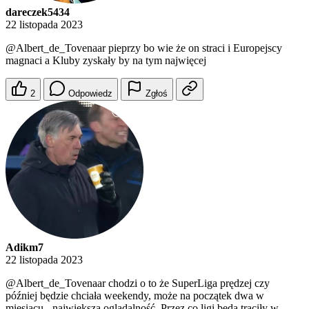
dareczek5434
22 listopada 2023
@Albert_de_Tovenaar
pieprzy bo wie że on straci i Europejscy
magnaci a Kluby zyskały by na tym najwięcej
2
Odpowiedz
Zgłoś
Adikm7
22 listopada 2023
@Albert_de_Tovenaar
chodzi o to że SuperLiga prędzej czy
później będzie chciała weekendy, może na początek dwa w
miesiącu - największą oglądalność. Przez co ligi będą traciły w