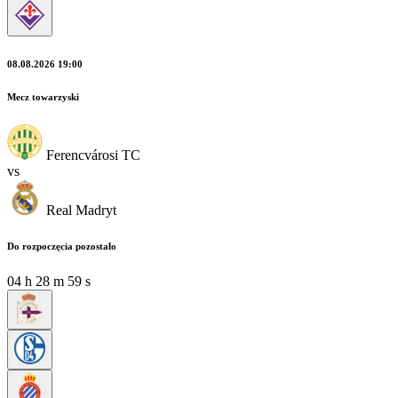
08.08.2026 19:00
Mecz towarzyski
Ferencvárosi TC
vs
Real Madryt
Do rozpoczęcia pozostało
04
h
28
m
57
s