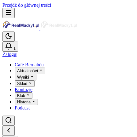
Przejdź do głównej treści
1
Zaloguj
Café Bernabéu
Aktualności
Wyniki
Skład
Kontuzje
Klub
Historia
Podcast