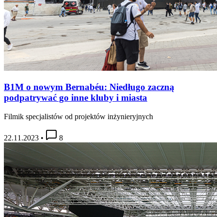
B1M o nowym Bernabéu: Niedługo zaczną
podpatrywać go inne kluby i miasta
Filmik specjalistów od projektów inżynieryjnych
22.11.2023
•
8