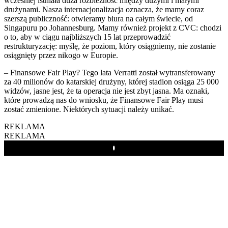
wcześniej istniała duża rozbieżność między dużymi i małymi
drużynami. Nasza internacjonalizacja oznacza, że mamy coraz
szerszą publiczność: otwieramy biura na całym świecie, od
Singapuru po Johannesburg. Mamy również projekt z CVC: chodzi
o to, aby w ciągu najbliższych 15 lat przeprowadzić
restrukturyzację: myślę, że poziom, który osiągniemy, nie zostanie
osiągnięty przez nikogo w Europie.
– Finansowe Fair Play? Tego lata Verratti został wytransferowany
za 40 milionów do katarskiej drużyny, której stadion osiąga 25 000
widzów, jasne jest, że ta operacja nie jest zbyt jasna. Ma oznaki,
które prowadzą nas do wniosku, że Finansowe Fair Play musi
zostać zmienione. Niektórych sytuacji należy unikać.
REKLAMA
REKLAMA
Play