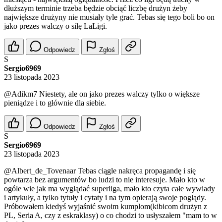
dłuższym terminie trzeba będzie obciąć liczbę drużyn żeby
największe drużyny nie musiały tyle grać. Tebas się tego boli bo on
jako prezes walczy o siłę LaLigi.
Odpowiedz
Zgłoś
S
Sergio6969
23 listopada 2023
@Adikm7
Niestety, ale on jako prezes walczy tylko o większe
pieniądze i to głównie dla siebie.
Odpowiedz
Zgłoś
S
Sergio6969
23 listopada 2023
@Albert_de_Tovenaar
Tebas ciągle nakręca propagandę i się
powtarza bez argumentów bo ludzi to nie interesuje. Mało kto w
ogóle wie jak ma wyglądać superliga, mało kto czyta całe wywiady
i artykuły, a tylko tytuły i cytaty i na tym opierają swoje poglądy.
Próbowałem kiedyś wyjaśnić swoim kumplom(kibicom drużyn z
PL, Seria A, czy z eskraklasy) o co chodzi to usłyszałem "mam to w