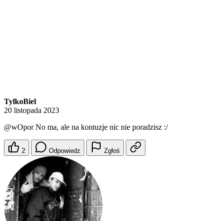
TylkoBiel
20 listopada 2023
@wOpor
No ma, ale na kontuzje nic nie poradzisz :/
2
Odpowiedz
Zgłoś