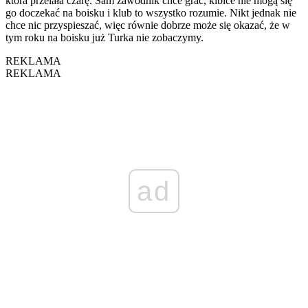
która przelała czarę. Sam zawodnik chce grać, kibice nie mogą się
go doczekać na boisku i klub to wszystko rozumie. Nikt jednak nie
chce nic przyspieszać, więc równie dobrze może się okazać, że w
tym roku na boisku już Turka nie zobaczymy.
REKLAMA
REKLAMA
ad