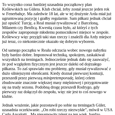
To wszystko coraz bardziej uzasadnia początkowy plan
Królewskich na Gülera. Klub chciał, żeby został jeszcze jeden rok
w Fenerbahçe. Ma zaledwie 18 lat, ale w tej drużynie Arda miał już
ugruntowaną pozycję i grałby regularnie. Sam piłkarz jednak chciał
już opuścić Turcję, a Real musiał rywalizować z Barceloną,
Milanem czy Benficą. Kwestią czasu było, aż któryś z tych
zespołów zaproponuje młodemu pomocnikowi miejsce w zespole.
Królewscy więc przyjęli taki stan rzeczy i znaleźli dla Ardy miejsce
już teraz, co niekoniecznie okazało się dobrym wyborem.
Od samego początku w Realu odczucia wobec nowego nabytku
były bardzo dobre. Imponował techniką, spokojem, zaskakiwał
wszystkich na treningach. Jednocześnie jednak dało się zauważyć,
że pod względem fizycznym jest jeszcze daleki od dojrzałego
piłkarza. To zaś sprawiało mu problemy, gdy musiał rywalizować z
dużo silniejszymi obrońcami. Kiedy doznał pierwszej kontuzji,
przeszedł przez pierwszą
minipretemporadę
, której celem
zbudowanie znacznie większej masy mięśniowej i przygotowanie
się na trudy sezonu. Podobną drogę przeszedł Rodrygo, gdy
pierwszy raz dołączył do zespołu, więc nie jest to coś nowego w
klubie.
Jednak wrażenie, jakie pozostawił po sobie na treningach Güler,
uzasadnia oczekiwanie. „On robi rzeczy niezwykłe”, mówił w USA
Carlo Ancelotti. „Ma niesamowity talent na ten wiek, bardzo