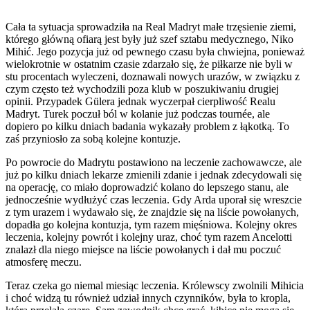
Cała ta sytuacja sprowadziła na Real Madryt małe trzęsienie ziemi,
którego główną ofiarą jest były już szef sztabu medycznego, Niko
Mihić. Jego pozycja już od pewnego czasu była chwiejna, ponieważ
wielokrotnie w ostatnim czasie zdarzało się, że piłkarze nie byli w
stu procentach wyleczeni, doznawali nowych urazów, w związku z
czym często też wychodzili poza klub w poszukiwaniu drugiej
opinii. Przypadek Gülera jednak wyczerpał cierpliwość Realu
Madryt. Turek poczuł ból w kolanie już podczas tournée, ale
dopiero po kilku dniach badania wykazały problem z łąkotką. To
zaś przyniosło za sobą kolejne kontuzje.
Po powrocie do Madrytu postawiono na leczenie zachowawcze, ale
już po kilku dniach lekarze zmienili zdanie i jednak zdecydowali się
na operację, co miało doprowadzić kolano do lepszego stanu, ale
jednocześnie wydłużyć czas leczenia. Gdy Arda uporał się wreszcie
z tym urazem i wydawało się, że znajdzie się na liście powołanych,
dopadła go kolejna kontuzja, tym razem mięśniowa. Kolejny okres
leczenia, kolejny powrót i kolejny uraz, choć tym razem Ancelotti
znalazł dla niego miejsce na liście powołanych i dał mu poczuć
atmosferę meczu.
Teraz czeka go niemal miesiąc leczenia. Królewscy zwolnili Mihicia
i choć widzą tu również udział innych czynników, była to kropla,