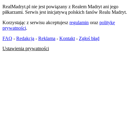
RealMadryt.pl nie jest powiązany z Realem Madryt ani jego
piłkarzami. Serwis jest inicjatywą polskich fanów Realu Madryt.
Korzystając z serwisu akceptujesz
regulamin
oraz
politykę
prywatności
.
FAQ
-
Redakcja
-
Reklama
-
Kontakt
-
Zgłoś błąd
Ustawienia prywatności