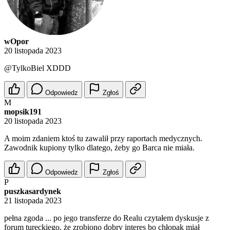
wOpor
20 listopada 2023
@TylkoBiel
XDDD
Odpowiedz
Zgłoś
M
mopsik191
20 listopada 2023
A moim zdaniem ktoś tu zawalił przy raportach medycznych.
Zawodnik kupiony tylko dlatego, żeby go Barca nie miała.
Odpowiedz
Zgłoś
P
puszkasardynek
21 listopada 2023
pełna zgoda ... po jego transferze do Realu czytałem dyskusje z
forum tureckiego, że zrobiono dobry interes bo chłopak miał