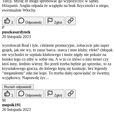
Turcji. Myślę że mogli spróbować go wypożyczyć w samej
Hiszpanii. Anglia odpada że względu na brak fizyczności u niego,
ewentualnie Włochy.
2
Odpowiedz
Zgłoś
P
puszkasardynek
20 listopada 2023
wyrolowali Real i tyle. ciśnienie promocyjne, zobaczcie jaki super
grajek, jak nie wy, to zaraz barca- srarca i inne kluby. efekt? chłopak
nie wychodzi ze szpitala klubowego i może nigdy nie pokaże na
boisku tego co niby w sobie ma. A w to co mówi o nim trener czy
ktoś inny, średnio wierzę. Bo jezeli trzeba będzie go sprzedac, to za
kryształowego gracza, do którego lepią się kontuzje, bez legendy
"megatalentu" nikt nie kupi. To trzeba dalej opowiadać że świetny,
wyjątkowy. Naprawdę życ...
Rozwiń odpowiedź
1
Odpowiedz
Zgłoś
M
mopsik191
20 listopada 2023