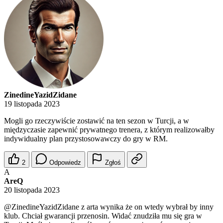
ZinedineYazidZidane
19 listopada 2023
Mogli go rzeczywiście zostawić na ten sezon w Turcji, a w
międzyczasie zapewnić prywatnego trenera, z którym realizowałby
indywidualny plan przystosowawczy do gry w RM.
2
Odpowiedz
Zgłoś
A
AreQ
20 listopada 2023
@ZinedineYazidZidane
z arta wynika że on wtedy wybrał by inny
klub. Chciał gwarancji przenosin. Widać znudziła mu się gra w