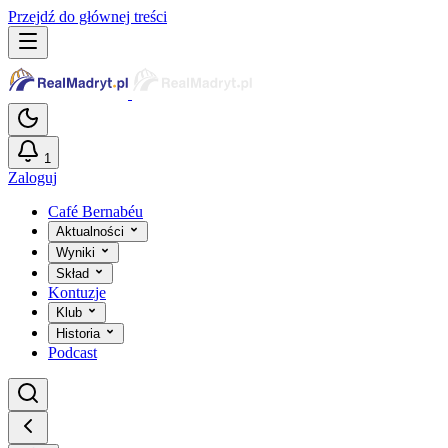
Przejdź do głównej treści
1
Zaloguj
Café Bernabéu
Aktualności
Wyniki
Skład
Kontuzje
Klub
Historia
Podcast