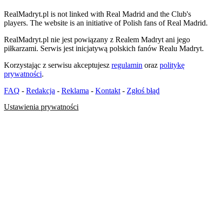
RealMadryt.pl is not linked with Real Madrid and the Club's
players. The website is an initiative of Polish fans of Real Madrid.
RealMadryt.pl nie jest powiązany z Realem Madryt ani jego
piłkarzami. Serwis jest inicjatywą polskich fanów Realu Madryt.
Korzystając z serwisu akceptujesz
regulamin
oraz
politykę
prywatności
.
FAQ
-
Redakcja
-
Reklama
-
Kontakt
-
Zgłoś błąd
Ustawienia prywatności