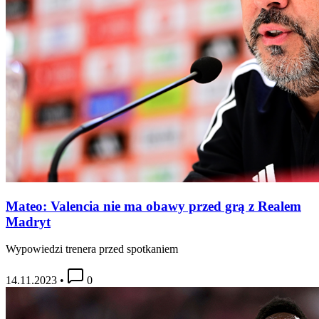
Mateo: Valencia nie ma obawy przed grą z Realem
Madryt
Wypowiedzi trenera przed spotkaniem
14.11.2023
•
0