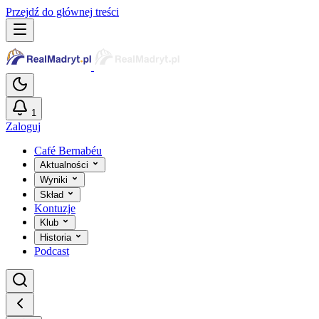
Przejdź do głównej treści
1
Zaloguj
Café Bernabéu
Aktualności
Wyniki
Skład
Kontuzje
Klub
Historia
Podcast