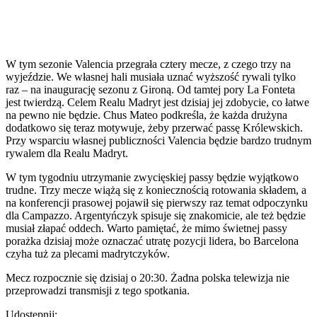
W tym sezonie Valencia przegrała cztery mecze, z czego trzy na
wyjeździe. We własnej hali musiała uznać wyższość rywali tylko
raz – na inaugurację sezonu z Gironą. Od tamtej pory La Fonteta
jest twierdzą. Celem Realu Madryt jest dzisiaj jej zdobycie, co łatwe
na pewno nie będzie. Chus Mateo podkreśla, że każda drużyna
dodatkowo się teraz motywuje, żeby przerwać passę Królewskich.
Przy wsparciu własnej publiczności Valencia będzie bardzo trudnym
rywalem dla Realu Madryt.
W tym tygodniu utrzymanie zwycięskiej passy będzie wyjątkowo
trudne. Trzy mecze wiążą się z koniecznością rotowania składem, a
na konferencji prasowej pojawił się pierwszy raz temat odpoczynku
dla Campazzo. Argentyńczyk spisuje się znakomicie, ale też będzie
musiał złapać oddech. Warto pamiętać, że mimo świetnej passy
porażka dzisiaj może oznaczać utratę pozycji lidera, bo Barcelona
czyha tuż za plecami madrytczyków.
Mecz rozpocznie się dzisiaj o 20:30. Żadna polska telewizja nie
przeprowadzi transmisji z tego spotkania.
Udostępnij: