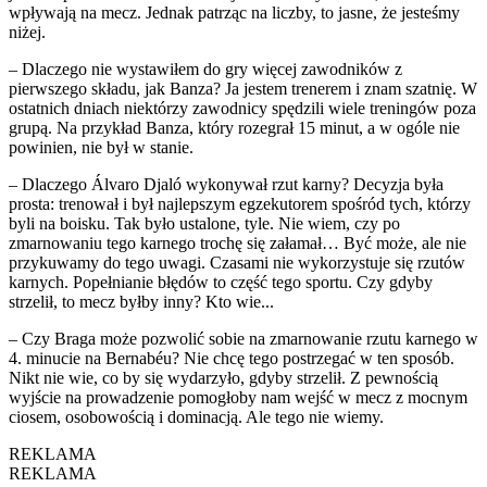
wpływają na mecz. Jednak patrząc na liczby, to jasne, że jesteśmy
niżej.
– Dlaczego nie wystawiłem do gry więcej zawodników z
pierwszego składu, jak Banza? Ja jestem trenerem i znam szatnię. W
ostatnich dniach niektórzy zawodnicy spędzili wiele treningów poza
grupą. Na przykład Banza, który rozegrał 15 minut, a w ogóle nie
powinien, nie był w stanie.
– Dlaczego Álvaro Djaló wykonywał rzut karny? Decyzja była
prosta: trenował i był najlepszym egzekutorem spośród tych, którzy
byli na boisku. Tak było ustalone, tyle. Nie wiem, czy po
zmarnowaniu tego karnego trochę się załamał… Być może, ale nie
przykuwamy do tego uwagi. Czasami nie wykorzystuje się rzutów
karnych. Popełnianie błędów to część tego sportu. Czy gdyby
strzelił, to mecz byłby inny? Kto wie...
– Czy Braga może pozwolić sobie na zmarnowanie rzutu karnego w
4. minucie na Bernabéu? Nie chcę tego postrzegać w ten sposób.
Nikt nie wie, co by się wydarzyło, gdyby strzelił. Z pewnością
wyjście na prowadzenie pomogłoby nam wejść w mecz z mocnym
ciosem, osobowością i dominacją. Ale tego nie wiemy.
REKLAMA
REKLAMA