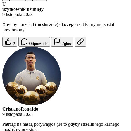
U
użytkownik usunięty
9 listopada 2023
Xavi by narzekał (niesłusznie) dlaczego rzut karny nie został
powtórzony.
2
Odpowiedz
Zgłoś
CristianoRonaIdo
9 listopada 2023
Patrząc na naszą porywająca gre to gdyby strzelili tego karnego
mogliśmy przegrać.