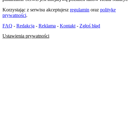
Korzystając z serwisu akceptujesz
regulamin
oraz
politykę
prywatności
.
FAQ
-
Redakcja
-
Reklama
-
Kontakt
-
Zgłoś błąd
Ustawienia prywatności