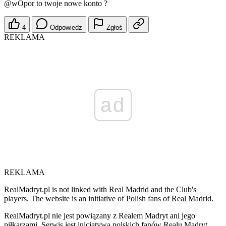
@wOpor
to twoje nowe konto ?
4
Odpowiedz
Zgłoś
REKLAMA
ad
REKLAMA
RealMadryt.pl is not linked with Real Madrid and the Club's
players. The website is an initiative of Polish fans of Real Madrid.
RealMadryt.pl nie jest powiązany z Realem Madryt ani jego
piłkarzami. Serwis jest inicjatywą polskich fanów Realu Madryt.