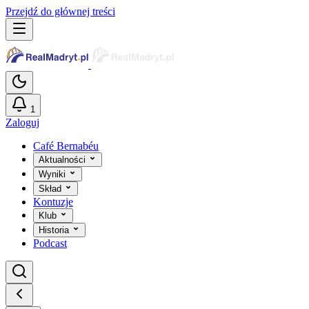
Przejdź do głównej treści
1
Zaloguj
Café Bernabéu
Aktualności
Wyniki
Skład
Kontuzje
Klub
Historia
Podcast