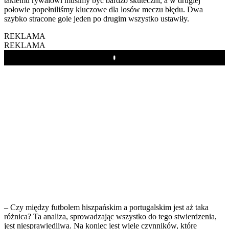
takiemu rywalowi musimy być bardzo skuteczni, a w drugiej
połowie popełniliśmy kluczowe dla losów meczu błędu. Dwa
szybko stracone gole jeden po drugim wszystko ustawiły.
REKLAMA
REKLAMA
Play
– Czy między futbolem hiszpańskim a portugalskim jest aż taka
różnica? Ta analiza, sprowadzając wszystko do tego stwierdzenia,
jest niesprawiedliwa. Na koniec jest wiele czynników, które