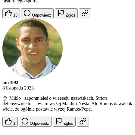
historii tego sportu.
13
Odpowiedz
Zgłoś
am1992
8 listopada 2023
@_Miklo_
zapomniałeś o wieeeelu nazwiskach. Stricte
defensywnie to stawiam wyżej Maldini-Nesta. Ale Ramos dawał tak
wiele, że ogólnie postawię wyżej Ramos-Pepe.
1
Odpowiedz
Zgłoś