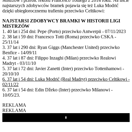
Mistrzów i przebić rekord Francesco Tottiego z 2014 roku. Na liście
najstarszych zdobywców bramek pojawia się też Luka Modrić
dzięki ubiegłorocznemu trafieniu przeciwko Celtikowi:
NAJSTARSI ZDOBYWCY BRAMKI W HISTORII LIGI
MISTRZÓW
1. 40 lat i 254 dni: Pepe (Porto) przeciwko Antwerpii - 07/11/2023
2. 38 lat i 59 dni: Francesco Totti (Roma) przeciwko CSKA -
25/11/14
3. 37 lat i 290 dni: Ryan Giggs (Manchester United) przeciwko
Benfice - 14/09/11
4. 37 lat i 87 dni: Filippo Inzaghi (Milan) przeciwko Realowi
Madryt - 03/11/10
5. 37 lat i 72 dni: Javier Zanetti (Inter) przeciwko Tottenhamowi -
20/10/10
6. 37 lat i 54 dni: Luka Modrić (Real Madryt) przeciwko Celtikowi -
02/11/22
6. 37 lat i 54 dni: Edin Džeko (Inter) przeciwko Milanowi -
10/05/23.
REKLAMA
REKLAMA
Play