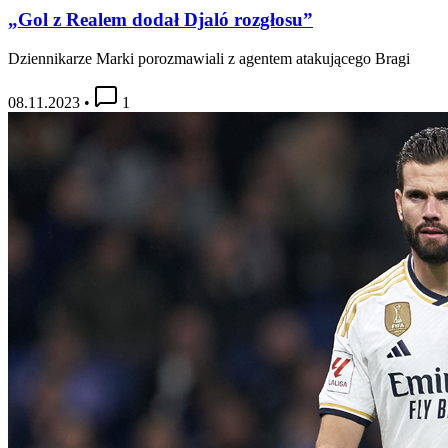
„Gol z Realem dodał Djaló rozgłosu”
Dziennikarze Marki porozmawiali z agentem atakującego Bragi
08.11.2023
•
1