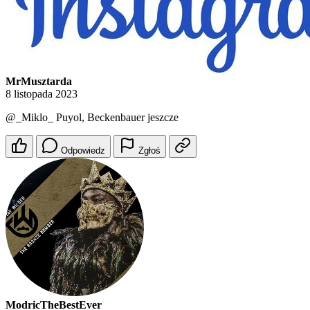
MrMusztarda
8 listopada 2023
@_Miklo_
Puyol, Beckenbauer jeszcze
Odpowiedz
Zgłoś
ModricTheBestEver