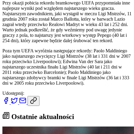
Przy okazji pobicia rekordu bramkowego UEFA przypomniała inne
najlepsze wyniki pod względem najstarszego wieku gracza.
Najstarszym zawodnikiem, jaki wystąpił w meczu Ligi Mistrzów, 11
grudnia 2007 roku został Marco Ballotta, który w barwach Lazio
zagrał wtedy przeciwko Realowi Madryt w wieku 43 lat i 252 dni.
Warto jednak podkreślić, że gdy weźmiemy pod uwagę jedynie
graczy z pola, to najstarszy jest wtorkowy występ Pepego (40 lat i
254 dni), który zapewne będzie dalej śrubować ten rekord.
Poza tym UEFA wyróżnia następujące rekordy: Paolo Maldiniego
jako najstarszego zwycięzcy Ligi Mistrzów (38 lat i 331 dni w 2007
roku przeciwko Liverpoolowi); Edwina Van der Sara jako
najstarszego uczestnika finału Ligi Mistrzów (40 lat i 211 dni w
2011 roku przeciwko Barcelonie); Paolo Maldiniego jako
najstarszego zdobywcy bramki w finale Ligi Mistrzów (36 lat i 333
dni w 2005 roku przeciwko Liverpoolowi).
Udostępnij:
Ostatnie aktualności