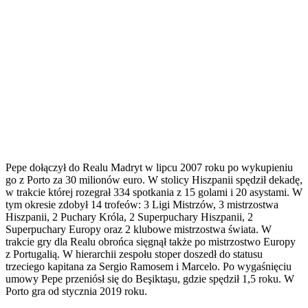
Pepe dołączył do Realu Madryt w lipcu 2007 roku po wykupieniu
go z Porto za 30 milionów euro. W stolicy Hiszpanii spędził dekadę,
w trakcie której rozegrał 334 spotkania z 15 golami i 20 asystami. W
tym okresie zdobył 14 trofeów: 3 Ligi Mistrzów, 3 mistrzostwa
Hiszpanii, 2 Puchary Króla, 2 Superpuchary Hiszpanii, 2
Superpuchary Europy oraz 2 klubowe mistrzostwa świata. W
trakcie gry dla Realu obrońca sięgnął także po mistrzostwo Europy
z Portugalią. W hierarchii zespołu stoper doszedł do statusu
trzeciego kapitana za Sergio Ramosem i Marcelo. Po wygaśnięciu
umowy Pepe przeniósł się do Beşiktaşu, gdzie spędził 1,5 roku. W
Porto gra od stycznia 2019 roku.