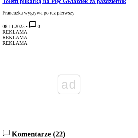
Toletti piłkarką na Pięć Gwiazdek za październik
Francuzka wygrywa po raz pierwszy
08.11.2023
•
0
REKLAMA
REKLAMA
REKLAMA
ad
Komentarze
(22)