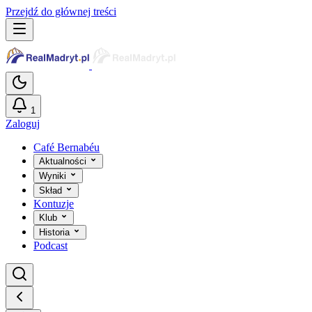
Przejdź do głównej treści
1
Zaloguj
Café Bernabéu
Aktualności
Wyniki
Skład
Kontuzje
Klub
Historia
Podcast