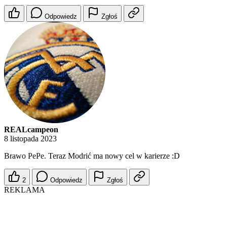
Odpowiedz
Zgłoś
REALcampeon
8 listopada 2023
Brawo PePe. Teraz Modrić ma nowy cel w karierze :D
2
Odpowiedz
Zgłoś
REKLAMA