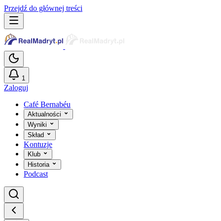
Przejdź do głównej treści
1
Zaloguj
Café Bernabéu
Aktualności
Wyniki
Skład
Kontuzje
Klub
Historia
Podcast