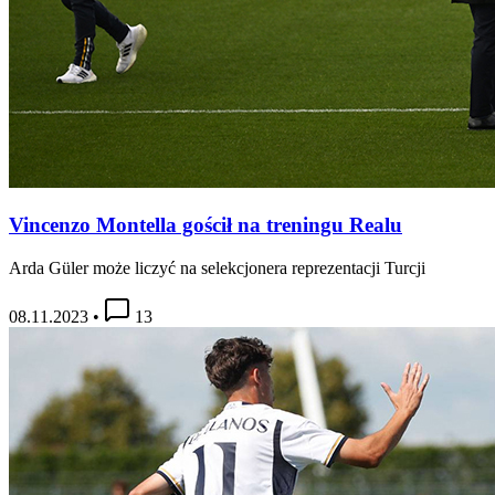
Vincenzo Montella gościł na treningu Realu
Arda Güler może liczyć na selekcjonera reprezentacji Turcji
08.11.2023
•
13