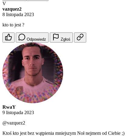
V
vazquez2
8 listopada 2023
kto to jest ?
Odpowiedz
Zgłoś
RwaY
9 listopada 2023
@vazquez2
Ktoś kto jest bez wątpienia mniejszym Noł nejmem od Ciebie ;)