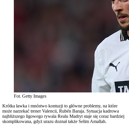
Fot. Getty Images
Krótka ławka i mnóstwo kontuzji to główne problemy, na które
może narzekać trener Valencii, Rubén Baraja. Sytuacja kadrowa
najbliższego ligowego rywala Realu Madryt staje się coraz bardziej
skomplikowana, gdyż urazu doznał także Selim Amallah.