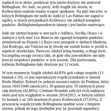
zapłacił za to słono, ponieważ tym razem drużyny nie uratował
Bellingham.
No Jude, no party
. Jeśli Anglik nie strzela, to
Królewskim szalenie trudno wygrać spotkanie. Na pięć meczów, w
których Bellingham nie trafił do siatki (z Las Palmas nie zagrał w
ogóle), w trzech przypadkach Królewscy nie zdobyli kompletu
punktów.
Bellinghamdependencia
istnieje i jest bardzo martwiące.
Jude nie zdobył bramki w meczach z Atlético, Sevillą i Rayo i w
żadnym z tych starć
Los Blancos
nie zgarnęli kompletu punktów:
zremisowali na Pizjuán i z Rayo oraz przegrali w derbach Madrytu.
Ani Rodrygo, ani Vinícius na tę chwilę nie zrobili kroku w przód w
aspekcie strzeleckim. Pierwszy zdobył jedną bramkę, a drugi dwie.
Szczególną uwagę zwraca fakt, że gole obu zawodników nie dały
jeszcze zespołowi punktów w tym sezonie. Dla porównania,
trafienia Bellinghama dały drużynie już 12 oczek.
W tym momencie Anglik zdobył 44.83% goli całego zespołu (13
bramek z 29), co jest największym współczynnikiem w historii
Realu Madryt. Rekord (w pełnym sezonie) należy do Prudena, który
sezon 1945/1946 zakończył z 30 golami przy 70 zdobytych przez
całą drużynę (42,86%). Cristiano Ronaldo zaliczył swój najlepszy
okres pod tym względem w sezonie 2014/2015, w którym zdobył
61 bramek z aż 169 strzelonych przez Królewskich (37,65%). Z
pewnością współczynnik Bellinghama spadnie wraz z biegiem
sezonu, jednak do tego niezbędne jest, by pozostali napastnicy