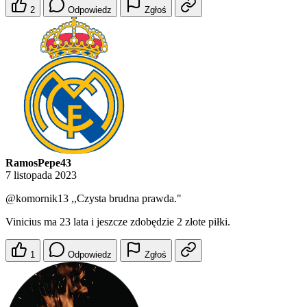
2
Odpowiedz
Zgłoś
RamosPepe43
7 listopada 2023
@komornik13
,,Czysta brudna prawda."
Vinicius ma 23 lata i jeszcze zdobędzie 2 złote piłki.
1
Odpowiedz
Zgłoś