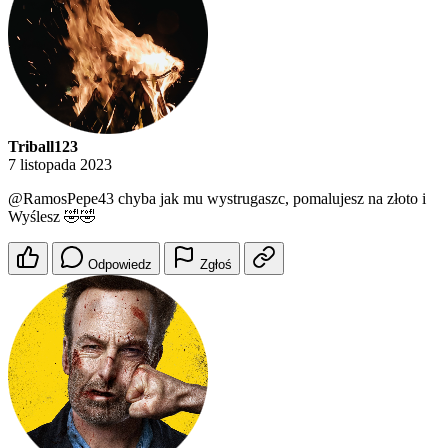
Triball123
7 listopada 2023
@RamosPepe43
chyba jak mu wystrugaszc, pomalujesz na złoto i
Wyślesz 🤣🤣
Odpowiedz
Zgłoś