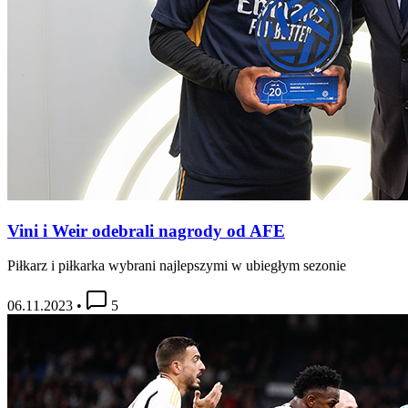
Vini i Weir odebrali nagrody od AFE
Piłkarz i piłkarka wybrani najlepszymi w ubiegłym sezonie
06.11.2023
•
5