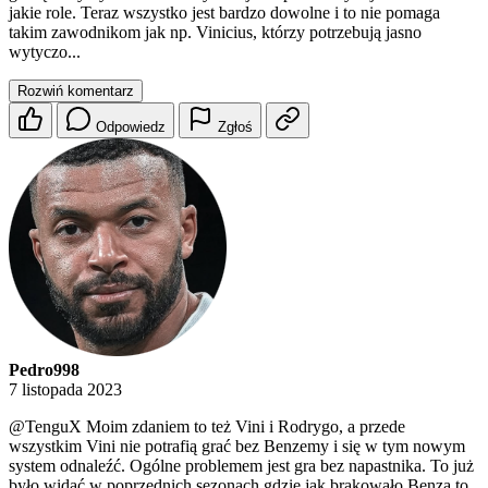
jakie role. Teraz wszystko jest bardzo dowolne i to nie pomaga
takim zawodnikom jak np. Vinicius, którzy potrzebują jasno
wytyczo...
Rozwiń komentarz
Odpowiedz
Zgłoś
Pedro998
7 listopada 2023
@TenguX
Moim zdaniem to też Vini i Rodrygo, a przede
wszystkim Vini nie potrafią grać bez Benzemy i się w tym nowym
system odnaleźć. Ogólne problemem jest gra bez napastnika. To już
było widać w poprzednich sezonach gdzie jak brakowało Benza to