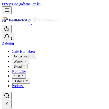
Przejdź do głównej treści
1
Zaloguj
Café Bernabéu
Aktualności
Wyniki
Skład
Kontuzje
Klub
Historia
Podcast