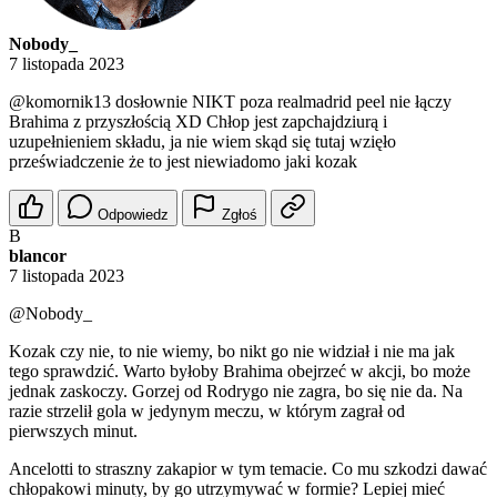
Nobody_
7 listopada 2023
@komornik13
dosłownie NIKT poza realmadrid peel nie łączy
Brahima z przyszłością XD Chłop jest zapchajdziurą i
uzupełnieniem składu, ja nie wiem skąd się tutaj wzięło
przeświadczenie że to jest niewiadomo jaki kozak
Odpowiedz
Zgłoś
B
blancor
7 listopada 2023
@Nobody_
Kozak czy nie, to nie wiemy, bo nikt go nie widział i nie ma jak
tego sprawdzić. Warto byłoby Brahima obejrzeć w akcji, bo może
jednak zaskoczy. Gorzej od Rodrygo nie zagra, bo się nie da. Na
razie strzelił gola w jedynym meczu, w którym zagrał od
pierwszych minut.
Ancelotti to straszny zakapior w tym temacie. Co mu szkodzi dawać
chłopakowi minuty, by go utrzymywać w formie? Lepiej mieć