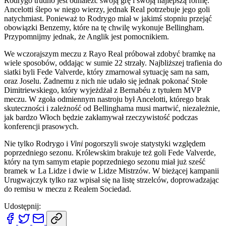
Rodrygo trudno jest odnaleźć swoją grę i swoją najlepszą formę.
Ancelotti ślepo w niego wierzy, jednak Real potrzebuje jego goli
natychmiast. Ponieważ to Rodrygo miał w jakimś stopniu przejąć
obowiązki Benzemy, które na tę chwilę wykonuje Bellingham.
Przypomnijmy jednak, że Anglik jest pomocnikiem.
We wczorajszym meczu z Rayo Real próbował zdobyć bramkę na
wiele sposobów, oddając w sumie 22 strzały. Najbliższej trafienia do
siatki byli Fede Valverde, który zmarnował sytuację sam na sam,
oraz Joselu. Żadnemu z nich nie udało się jednak pokonać Stołe
Dimitriewskiego, który wyjeżdżał z Bernabéu z tytułem MVP
meczu. W zgoła odmiennym nastroju był Ancelotti, którego brak
skuteczności i zależność od Bellinghama musi martwić, niezależnie,
jak bardzo Włoch będzie zakłamywał rzeczywistość podczas
konferencji prasowych.
Nie tylko Rodrygo i
Vini
pogorszyli swoje statystyki względem
poprzedniego sezonu. Królewskim brakuje też goli Fede Valverde,
który na tym samym etapie poprzedniego sezonu miał już sześć
bramek w La Lidze i dwie w Lidze Mistrzów. W bieżącej kampanii
Urugwajczyk tylko raz wpisał się na listę strzelców, doprowadzając
do remisu w meczu z Realem Sociedad.
Udostępnij: