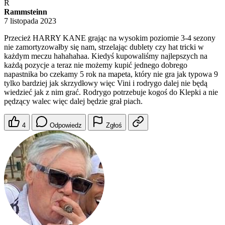
R
Rammsteinn
7 listopada 2023
Przecież HARRY KANE grając na wysokim poziomie 3-4 sezony
nie zamortyzowałby się nam, strzelając dublety czy hat tricki w
każdym meczu hahahahaa. Kiedyś kupowaliśmy najlepszych na
każdą pozycje a teraz nie możemy kupić jednego dobrego
napastnika bo czekamy 5 rok na mapeta, który nie gra jak typowa 9
tylko bardziej jak skrzydłowy więc Vini i rodrygo dalej nie będą
wiedzieć jak z nim grać. Rodrygo potrzebuje kogoś do Klepki a nie
pędzący walec więc dalej będzie grał piach.
4
Odpowiedz
Zgłoś