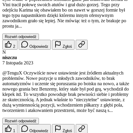
Vini tracił połowę swoich atutów i grał dużo gorzej. Tego przy
odejściu Karima się obawiałem bo on nawet w gorszej formie był
tego typu napastnikiem dzięki któremu innym ofensywnym
zawodnikom grało się lepiej. Nie mówiąc też o tym, że brakuje po
prostu ja...
Rozwiń odpowiedź
2
Odpowiedz
Zgłoś
N
niszczu
7 listopada 2023
@TenguX
Oczywiście nowe ustawienie jest źródłem aktualnych
problemów. Nowe pozycje u młodych zawodników, to brak
automatyzmów i uczenie się poruszania po boisku na nowo, a także
nowego grania bez Benzemy, który stale był pod grą, wychodził do
klepek itd. To wszystko powoduje brak pewności siebie i problemy
ze skutecznością. A jednak właśnie to "nieczytelne" ustawienie, z
dużą wymiennością pozycji, wchodzeniem piłkarzy z głębi pola,
tworzeniem i atakowaniem przestrzeni, może być naszą s...
Rozwiń odpowiedź
1
Odpowiedz
Zgłoś