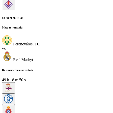
08.08.2026 19:00
Mecz towarzyski
Ferencvárosi TC
vs
Real Madryt
Do rozpoczęcia pozostało
49
h
18
m
48
s