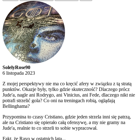
SolelyRose90
6 listopada 2023
Z mojej perspektywy nie ma co kręcić afery w związku z tą stratą
punktów. Okazje były, tylko gdzie skuteczność? Dlaczego prócz
Jude'a, nagle ani Rodrygo, ani Vinicius, ani Fede, dlaczego nikt nie
potrafi strzelić gola? Co oni na treningach robią, oglądają
Bellinghama?
Przypomina to czasy Cristiano, gdzie jeden strzela inni się patrzą,
ale na Cristiano się opierało całą ofensywę, a my nie gramy na
Jude'a, realnie to co strzeli to sobie wypracował.
Fakt, że Rayo w ostatnich lata...