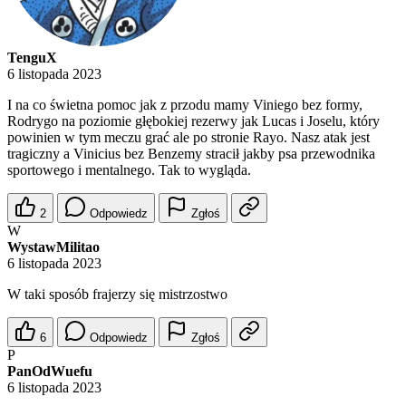
TenguX
6 listopada 2023
I na co świetna pomoc jak z przodu mamy Viniego bez formy,
Rodrygo na poziomie głębokiej rezerwy jak Lucas i Joselu, który
powinien w tym meczu grać ale po stronie Rayo. Nasz atak jest
tragiczny a Vinicius bez Benzemy stracił jakby psa przewodnika
sportowego i mentalnego. Tak to wygląda.
2
Odpowiedz
Zgłoś
W
WystawMilitao
6 listopada 2023
W taki sposób frajerzy się mistrzostwo
6
Odpowiedz
Zgłoś
P
PanOdWuefu
6 listopada 2023