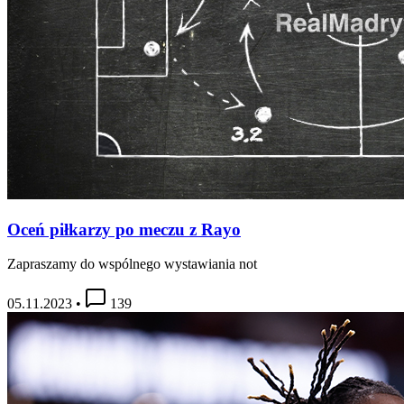
Oceń piłkarzy po meczu z Rayo
Zapraszamy do wspólnego wystawiania not
05.11.2023
•
139