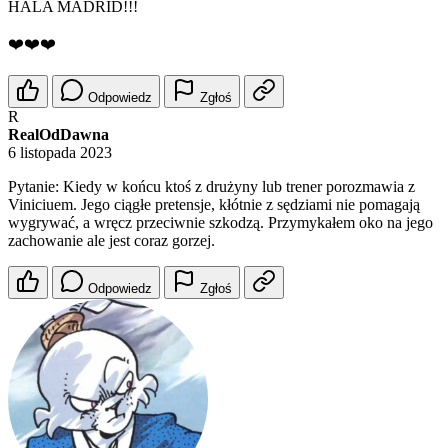
HALA MADRID!!!
❤️❤️❤️
Odpowiedz
Zgłoś
R
RealOdDawna
6 listopada 2023
Pytanie: Kiedy w końcu ktoś z drużyny lub trener porozmawia z
Viniciuem. Jego ciągłe pretensje, kłótnie z sędziami nie pomagają
wygrywać, a wręcz przeciwnie szkodzą. Przymykałem oko na jego
zachowanie ale jest coraz gorzej.
Odpowiedz
Zgłoś