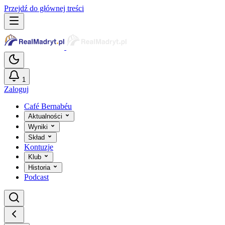
Przejdź do głównej treści
1
Zaloguj
Café Bernabéu
Aktualności
Wyniki
Skład
Kontuzje
Klub
Historia
Podcast