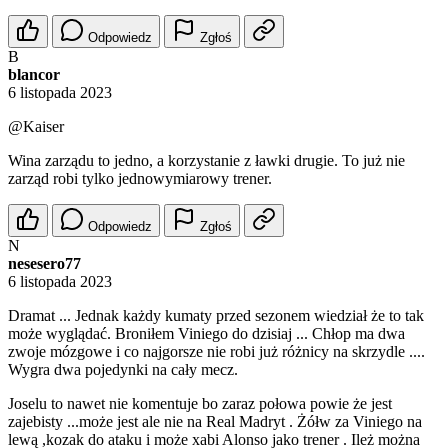
Odpowiedz
Zgłoś
B
blancor
6 listopada 2023
@Kaiser
Wina zarządu to jedno, a korzystanie z ławki drugie. To już nie
zarząd robi tylko jednowymiarowy trener.
Odpowiedz
Zgłoś
N
nesesero77
6 listopada 2023
Dramat ... Jednak każdy kumaty przed sezonem wiedział że to tak
może wyglądać. Broniłem Viniego do dzisiaj ... Chłop ma dwa
zwoje mózgowe i co najgorsze nie robi już różnicy na skrzydle ....
Wygra dwa pojedynki na cały mecz.
Joselu to nawet nie komentuje bo zaraz połowa powie że jest
zajebisty ...może jest ale nie na Real Madryt . Żółw za Viniego na
lewą ,kozak do ataku i może xabi Alonso jako trener . Ileż można