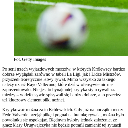
Fot. Getty Images
Po serii trzech wyjazdowych meczów, w których Królewscy bardzo
dobrze wyglądali zarówno w tabeli La Ligi, jak i Lidze Mistrzów,
przyszedł teoretycznie łatwy rywal. Mimo wszystko za takiego
należy uznać Rayo Vallecano, które dziś w ofensywie nic nie
zaprezentowało. Nie jest to bynajmniej krytyka stylu rywali zza
miedzy – w defensywie spisywali się bardzo dobrze, a to przecież
też kluczowy element piłki nożnej.
Krytykować można za to Królewskich. Gdy już na początku meczu
Fede Valverde przejął piłkę i pognał na bramkę rywala, można było
powolutku się uspokajać. Błędnym byłoby jednak założenie, że
gracz klasy Urugwajczyka nie będzie potrafił zamienić tej sytuacji