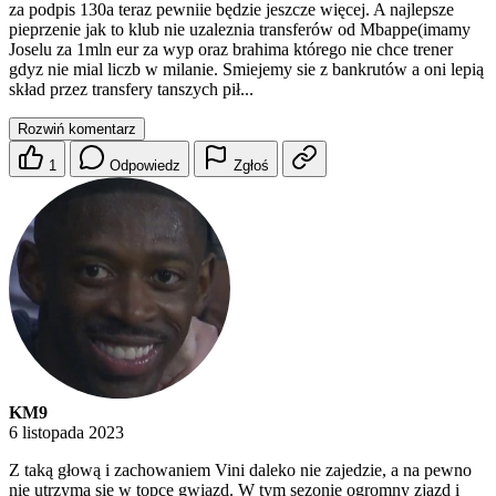
za podpis 130a teraz pewniie będzie jeszcze więcej. A najlepsze
pieprzenie jak to klub nie uzaleznia transferów od Mbappe(imamy
Joselu za 1mln eur za wyp oraz brahima którego nie chce trener
gdyz nie mial liczb w milanie. Smiejemy sie z bankrutów a oni lepią
skład przez transfery tanszych pił...
Rozwiń komentarz
1
Odpowiedz
Zgłoś
KM9
6 listopada 2023
Z taką głową i zachowaniem Vini daleko nie zajedzie, a na pewno
nie utrzyma się w topce gwiazd. W tym sezonie ogromny zjazd i