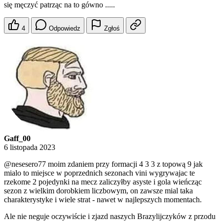
się męczyć patrząc na to gówno .....
4
Odpowiedz
Zgłoś
Gaff_00
6 listopada 2023
@nesesero77
moim zdaniem przy formacji 4 3 3 z topową 9 jak
mialo to miejsce w poprzednich sezonach vini wygrywajac te
rzekome 2 pojedynki na mecz zaliczyłby asyste i gola wieńcząc
sezon z wielkim dorobkiem liczbowym, on zawsze mial taka
charakterystyke i wiele strat - nawet w najlepszych momentach.
Ale nie neguje oczywiście i zjazd naszych Brazylijczyków z przodu