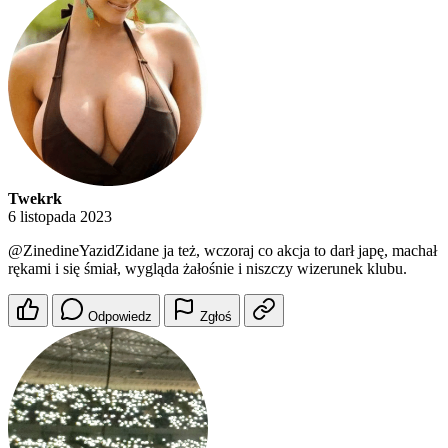
Twekrk
6 listopada 2023
@ZinedineYazidZidane
ja też, wczoraj co akcja to darł japę, machał
rękami i się śmiał, wygląda żałośnie i niszczy wizerunek klubu.
Odpowiedz
Zgłoś