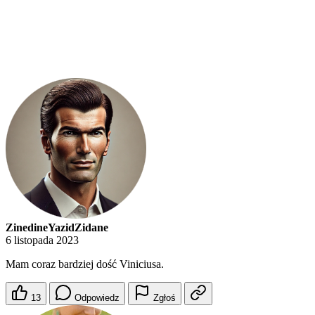
ZinedineYazidZidane
6 listopada 2023
Mam coraz bardziej dość Viniciusa.
13
Odpowiedz
Zgłoś