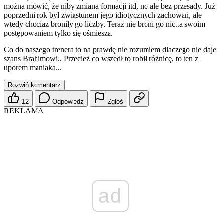
można mówić, że niby zmiana formacji itd, no ale bez przesady. Już
poprzedni rok był zwiastunem jego idiotycznych zachowań, ale
wtedy chociaż broniły go liczby. Teraz nie broni go nic..a swoim
postępowaniem tylko się ośmiesza.
Co do naszego trenera to na prawdę nie rozumiem dlaczego nie daje
szans Brahimowi.. Przecież co wszedł to robił różnicę, to ten z
uporem maniaka...
Rozwiń komentarz
12
Odpowiedz
Zgłoś
REKLAMA
ad