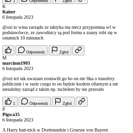
1
Odpowiedz
Zgłoś
K
Kaiser
6 listopada 2023
@ozi
to wina zarządu ze taktyka ma mecz przypomina wf w
podstawówce, ze zawodnicy są pod forma a znany robi się w
ostatnich 10 minutach
Odpowiedz
Zgłoś
M
marcinm1993
6 listopada 2023
@ozi
też tak uwazam zostawili go bo on nie fika o transfery
publicznie i w razie czego to on będzie kozłem ofiarnym a nie
nieudolny zarząd z takim np. tuchelem by nie przeszło
1
Odpowiedz
Zgłoś
P
Pigwa35
6 listopada 2023
A Harry hatt-trick w Dortmundzie i Gruesse von Bayern