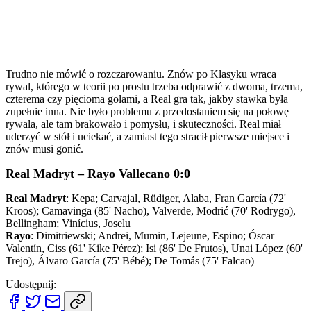
Trudno nie mówić o rozczarowaniu. Znów po Klasyku wraca
rywal, którego w teorii po prostu trzeba odprawić z dwoma, trzema,
czterema czy pięcioma golami, a Real gra tak, jakby stawka była
zupełnie inna. Nie było problemu z przedostaniem się na połowę
rywala, ale tam brakowało i pomysłu, i skuteczności. Real miał
uderzyć w stół i uciekać, a zamiast tego stracił pierwsze miejsce i
znów musi gonić.
Real Madryt – Rayo Vallecano 0:0
Real Madryt
: Kepa; Carvajal, Rüdiger, Alaba, Fran García (72'
Kroos); Camavinga (85' Nacho), Valverde, Modrić (70' Rodrygo),
Bellingham; Vinícius, Joselu
Rayo
: Dimitriewski; Andrei, Mumin, Lejeune, Espino; Óscar
Valentín, Ciss (61' Kike Pérez); Isi (86' De Frutos), Unai López (60'
Trejo), Álvaro García (75' Bébé); De Tomás (75' Falcao)
Udostępnij: