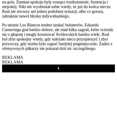
na gola. Zamiast spokoju były rosnące rozdrażnienie, frustracja i
niepokój. Nikt nie wyobrażał sobie wtedy, że już do końca meczu
Real nie stworzy ani jednej podobnej sytuacji, albo co gorsza,
zabraknie nawet błysku indywidualnego.
Po stronie Los Blancos trudno szukać bohaterów. Eduardo
Camavinga grał bardzo dobrze, ale miał kilka zagrań, które ocierały
się o głupotę i mogły kosztować Królewskich bardzo wiele. Real
był zbyt spokojny wtedy, gdy należało nieco przyspieszyć i zbyt
porywczy, gdy trzeba było zagrać bardziej pragmatycznie. Żaden z
ofensywnych piłkarzy nie pokazał dziś nic szczególnego.
REKLAMA
REKLAMA
Play