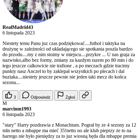
RealMadrid43
6 listopada 2023
Niestety temu Panu juz czas podziękować....futbol i taktyka na
drużynę w zależności od układającego sie spotkania poszla bardzo
do przodu....my z nim stoimy w miejscu....przykre ... U nas graja za
nazwisko,albo bez formy, zmiany za kazdym razem po 80 min i do
tego jeszcze calkowicie nie trafione , a po meczach gdzie tracimy
punkty nasz Anczel to by zaklepał wszystkich po plecach i dal
buziaka....niestety jeszcze pewnie nie jeden taki mecz do końca
sezonu...
3
Odpowiedz
Zgłoś
M
marcinm1993
6 listopada 2023
"stary" Harry pozdrawia z Monachium. Pograł by ze 4 sezony za 12
mln netto a mbappe ma mieć 35!netto no ale klub pieprzy że to na
harrego nie było pieniędzy za to juz wiosną będa dla mbappe premia