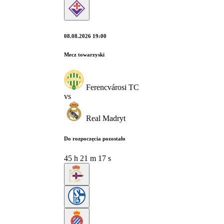
08.08.2026 19:00
Mecz towarzyski
Ferencvárosi TC
vs
Real Madryt
Do rozpoczęcia pozostało
45
h
21
m
17
s