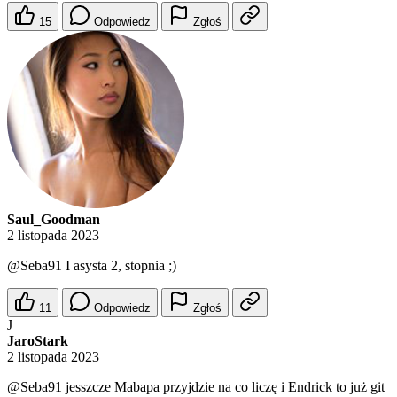
15
Odpowiedz
Zgłoś
Saul_Goodman
2 listopada 2023
@Seba91
I asysta 2, stopnia ;)
11
Odpowiedz
Zgłoś
J
JaroStark
2 listopada 2023
@Seba91
jesszcze Mabapa przyjdzie na co liczę i Endrick to już git