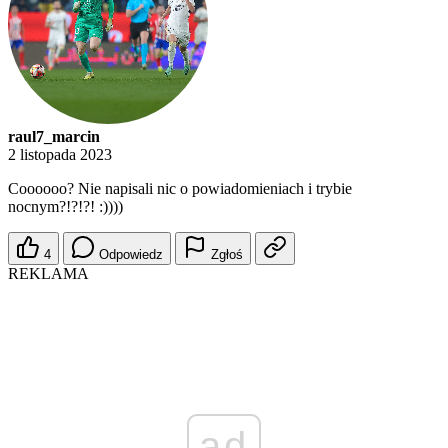
raul7_marcin
2 listopada 2023
Coooooo? Nie napisali nic o powiadomieniach i trybie
nocnym?!?!?! :))))
4
Odpowiedz
Zgłoś
REKLAMA
ad