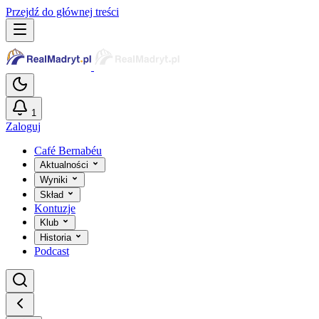
Przejdź do głównej treści
1
Zaloguj
Café Bernabéu
Aktualności
Wyniki
Skład
Kontuzje
Klub
Historia
Podcast