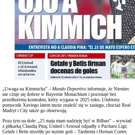
„Uwaga na Kimmicha” –
Mundo Deportivo
informuje, że Niemiec
nie czuje się dobrze w Bayernie Monachium i pozostaje bez
przedłużenia kontraktu, który wygasa w 2025 roku. Ulubiony
pomocnik Xaviego latem może znaleźć się w zasięgu, chociaż Real
Madryt i City także go obserwują.
Poza tym na dole: „25 maja mam nadzieję być w Bilbao” – wywiad
z piłkarką Claudią Piną; United i Arsenal odpadły z Pucharu Ligi;
Getafe i Betis strzeliły po tuzinie goli – Tardienta i Hernan Cortes