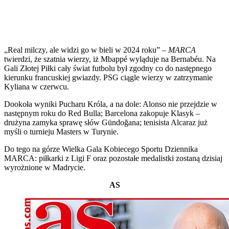
„Real milczy, ale widzi go w bieli w 2024 roku” –
MARCA
twierdzi, że szatnia wierzy, iż Mbappé wyląduje na Bernabéu. Na
Gali Złotej Piłki cały świat futbolu był zgodny co do następnego
kierunku francuskiej gwiazdy. PSG ciągle wierzy w zatrzymanie
Kyliana w czerwcu.
Dookoła wyniki Pucharu Króla, a na dole: Alonso nie przejdzie w
następnym roku do Red Bulla; Barcelona zakopuje Klasyk –
drużyna zamyka sprawę słów Gündoğana; tenisista Alcaraz już
myśli o turnieju Masters w Turynie.
Do tego na górze Wielka Gala Kobiecego Sportu Dziennika
MARCA: piłkarki z Ligi F oraz pozostałe medalistki zostaną dzisiaj
wyrożnione w Madrycie.
AS