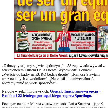
„Z drużyny stajemy się wielką drużyną” –
AS
zapowiada wywiad z
selekcjonerem Luisem De la Fuente. Wypowiedzi z okładki:
„Wejście do kadry na EURO będzie drogie”; „Ramos? Stawiam
teraz na innych zawodników”; „Nasza siła to uniwersalność.
Możemy ranić na wiele sposobów”.
Na dole w sekcji Królewskich:
Gonçalo Inácio zimową opcją –
Real kusi 22-letniego portugalskiego stopera Sportingu
.
Poza tym na dole: Morata zostawia za sobą Luisa Suáreza – jego 9