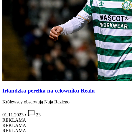
Irlandzka perełka na celowniku Realu
Królewscy obserwują Naja Raziego
01.11.2023
•
23
REKLAMA
REKLAMA
REKLAMA