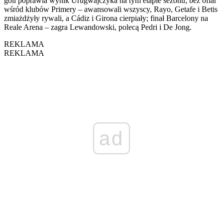
goli poprawia wynik Urugwajczyka na tym etapie sezonu; bez ofiar
wśród klubów Primery – awansowali wszyscy, Rayo, Getafe i Betis
zmiażdżyły rywali, a Cádiz i Girona cierpiały; finał Barcelony na
Reale Arena – zagra Lewandowski, polecą Pedri i De Jong.
REKLAMA
REKLAMA
ad