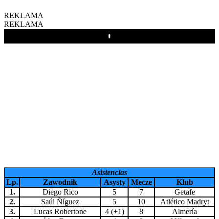
REKLAMA
REKLAMA
Play
Asistencias
Lp.
Zawodnik
Asysty
Mecze
Klub
1.
Diego Rico
5
7
Getafe
2.
Saúl Ñíguez
5
10
Atlético Madryt
3.
Lucas Robertone
4 (+1)
8
Almería