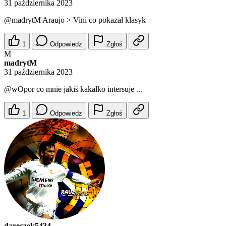
31 października 2023
@madrytM
Araujo > Vini co pokazał klasyk
1
Odpowiedz
Zgłoś
M
madrytM
31 października 2023
@wOpor
co mnie jakiś kakałko intersuje ...
1
Odpowiedz
Zgłoś
dareczek5434