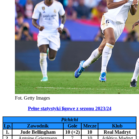
Fot. Getty Images
Pełne statystyki ligowe z sezonu 2023/24
Pichichi
Lp.
Zawodnik
Gole
Mecze
Klub
1.
Jude Bellingham
10 (+2)
10
Real Madryt
2.
Antoine Griezmann
7
10
Atlético Madryt