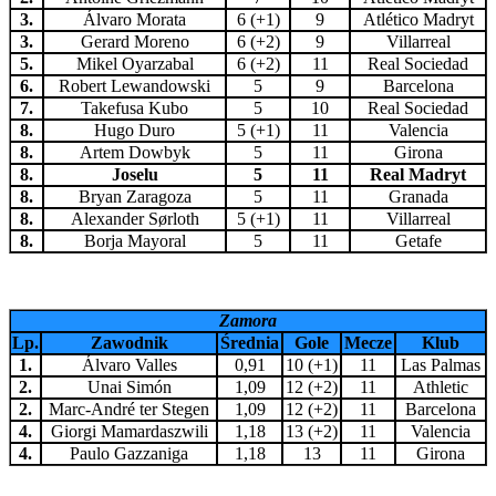
3.
Álvaro Morata
6 (+1)
9
Atlético Madryt
3.
Gerard Moreno
6 (+2)
9
Villarreal
5.
Mikel Oyarzabal
6 (+2)
11
Real Sociedad
6.
Robert Lewandowski
5
9
Barcelona
7.
Takefusa Kubo
5
10
Real Sociedad
8.
Hugo Duro
5 (+1)
11
Valencia
8.
Artem Dowbyk
5
11
Girona
8.
Joselu
5
11
Real Madryt
8.
Bryan Zaragoza
5
11
Granada
8.
Alexander Sørloth
5 (+1)
11
Villarreal
8.
Borja Mayoral
5
11
Getafe
Zamora
Lp.
Zawodnik
Średnia
Gole
Mecze
Klub
1.
Álvaro Valles
0,91
10 (+1)
11
Las Palmas
2.
Unai Simón
1,09
12 (+2)
11
Athletic
2.
Marc-André ter Stegen
1,09
12 (+2)
11
Barcelona
4.
Giorgi Mamardaszwili
1,18
13 (+2)
11
Valencia
4.
Paulo Gazzaniga
1,18
13
11
Girona