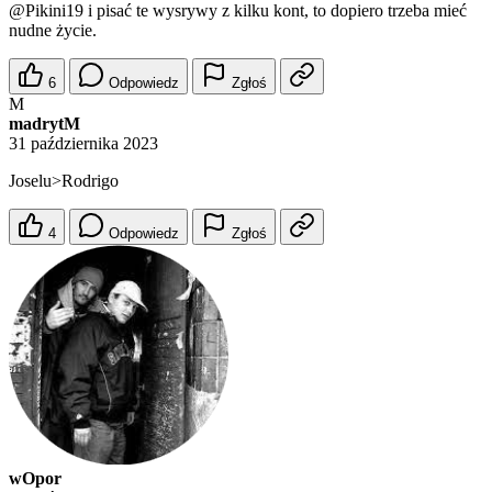
@Pikini19
i pisać te wysrywy z kilku kont, to dopiero trzeba mieć
nudne życie.
6
Odpowiedz
Zgłoś
M
madrytM
31 października 2023
Joselu>Rodrigo
4
Odpowiedz
Zgłoś
wOpor