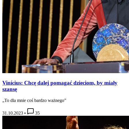
Vinícius: Chcę dalej pomagać dzieciom, by miały
szansę
„To dla mnie coś bardzo ważnego”
31.10.2023
•
35