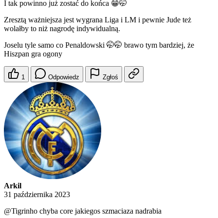
I tak powinno już zostać do końca 😁🤭
Zresztą ważniejsza jest wygrana Liga i LM i pewnie Jude też
wolałby to niż nagrodę indywidualną.
Joselu tyle samo co Penaldowski 🤭🤭 brawo tym bardziej, że
Hiszpan gra ogony
1
Odpowiedz
Zgłoś
Arkil
31 października 2023
@Tigrinho
chyba core jakiegos szmaciaza nadrabia