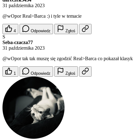
31 października 2023
@wOpor
Real>Barca :) i tyle w temacie
4
Odpowiedz
Zgłoś
S
Seba-czacza77
31 października 2023
@wOpor
tak tak muszę się zgodzić Real>Barca co pokazał klasyk
1
Odpowiedz
Zgłoś