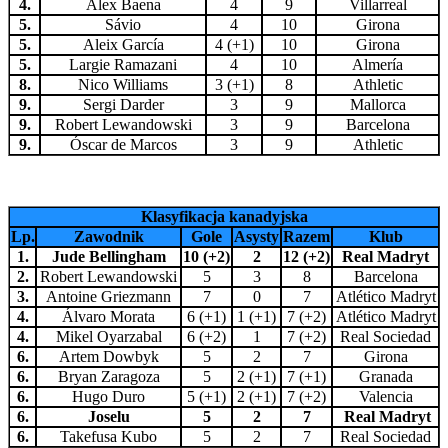
4.
Álex Baena
4
9
Villarreal
5.
Sávio
4
10
Girona
5.
Aleix García
4 (+1)
10
Girona
5.
Largie Ramazani
4
10
Almería
8.
Nico Williams
3 (+1)
8
Athletic
9.
Sergi Darder
3
9
Mallorca
9.
Robert Lewandowski
3
9
Barcelona
9.
Óscar de Marcos
3
9
Athletic
Klasyfikacja kanadyjska
Lp.
Zawodnik
Gole
Asysty
Razem
Klub
1.
Jude Bellingham
10 (+2)
2
12 (+2)
Real Madryt
2.
Robert Lewandowski
5
3
8
Barcelona
3.
Antoine Griezmann
7
0
7
Atlético Madryt
4.
Álvaro Morata
6 (+1)
1 (+1)
7 (+2)
Atlético Madryt
4.
Mikel Oyarzabal
6 (+2)
1
7 (+2)
Real Sociedad
6.
Artem Dowbyk
5
2
7
Girona
6.
Bryan Zaragoza
5
2 (+1)
7 (+1)
Granada
6.
Hugo Duro
5 (+1)
2 (+1)
7 (+2)
Valencia
6.
Joselu
5
2
7
Real Madryt
6.
Takefusa Kubo
5
2
7
Real Sociedad