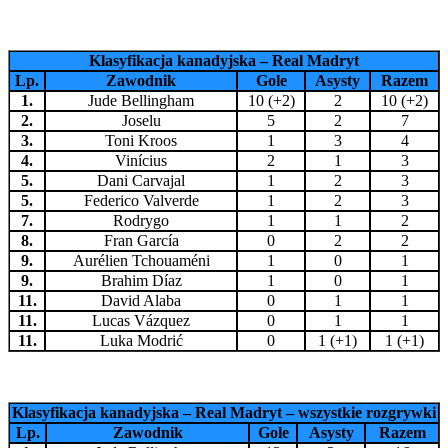
Klasyfikacja kanadyjska – Real Madryt
Lp.
Zawodnik
Gole
Asysty
Razem
1.
Jude Bellingham
10 (+2)
2
10 (+2)
2.
Joselu
5
2
7
3.
Toni Kroos
1
3
4
4.
Vinícius
2
1
3
5.
Dani Carvajal
1
2
3
5.
Federico Valverde
1
2
3
7.
Rodrygo
1
1
2
8.
Fran García
0
2
2
9.
Aurélien Tchouaméni
1
0
1
9.
Brahim Díaz
1
0
1
11.
David Alaba
0
1
1
11.
Lucas Vázquez
0
1
1
11.
Luka Modrić
0
1 (+1)
1 (+1)
Klasyfikacja kanadyjska – Real Madryt – wszystkie rozgrywki
Lp.
Zawodnik
Gole
Asysty
Razem