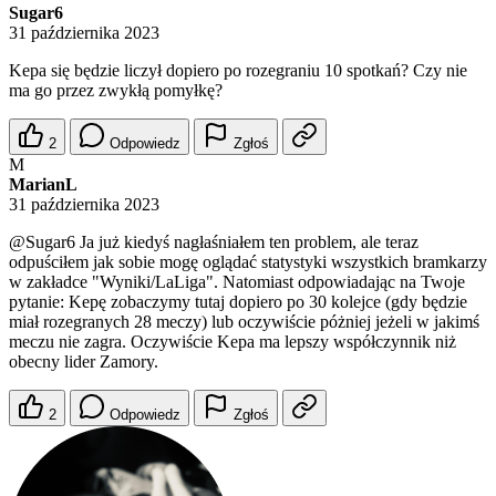
Sugar6
31 października 2023
Kepa się będzie liczył dopiero po rozegraniu 10 spotkań? Czy nie
ma go przez zwykłą pomyłkę?
2
Odpowiedz
Zgłoś
M
MarianL
31 października 2023
@Sugar6
Ja już kiedyś nagłaśniałem ten problem, ale teraz
odpuściłem jak sobie mogę oglądać statystyki wszystkich bramkarzy
w zakładce "Wyniki/LaLiga". Natomiast odpowiadając na Twoje
pytanie: Kepę zobaczymy tutaj dopiero po 30 kolejce (gdy będzie
miał rozegranych 28 meczy) lub oczywiście póżniej jeżeli w jakimś
meczu nie zagra. Oczywiście Kepa ma lepszy współczynnik niż
obecny lider Zamory.
2
Odpowiedz
Zgłoś