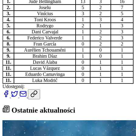
1.
Jude Bellingham
13
3
16
2.
Joselu
5
2
7
3.
Vinícius
3
2
5
4.
Toni Kroos
1
3
4
5.
Rodrygo
2
1
3
6.
Dani Carvajal
1
2
3
6.
Federico Valverde
1
2
3
8.
Fran García
0
2
2
9.
Aurélien Tchouaméni
1
0
1
9.
Brahim Díaz
1
0
1
11.
David Alaba
0
1
1
11.
Lucas Vázquez
0
1
1
11.
Eduardo Camavinga
0
1
1
11.
Luka Modrić
0
1
1
Udostępnij:
Ostatnie aktualności