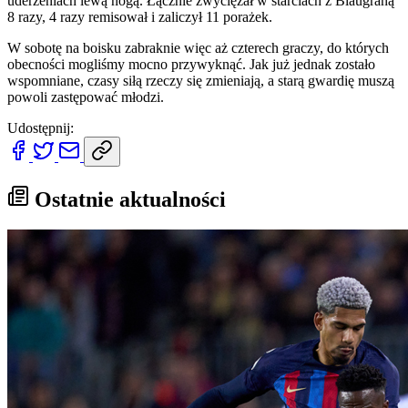
uderzeniach lewą nogą. Łącznie zwyciężał w starciach z Blaugraną
8 razy, 4 razy remisował i zaliczył 11 porażek.
W sobotę na boisku zabraknie więc aż czterech graczy, do których
obecności mogliśmy mocno przywyknąć. Jak już jednak zostało
wspomniane, czasy siłą rzeczy się zmieniają, a starą gwardię muszą
powoli zastępować młodzi.
Udostępnij:
Ostatnie aktualności