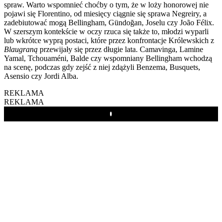
spraw. Warto wspomnieć choćby o tym, że w loży honorowej nie
pojawi się Florentino, od miesięcy ciągnie się sprawa Negreiry, a
zadebiutować mogą Bellingham, Gündoğan, Joselu czy João Félix.
W szerszym kontekście w oczy rzuca się także to, młodzi wyparli
lub wkrótce wyprą postaci, które przez konfrontacje Królewskich z
Blaugraną
przewijały się przez długie lata. Camavinga, Lamine
Yamal, Tchouaméni, Balde czy wspomniany Bellingham wchodzą
na scenę, podczas gdy zejść z niej zdążyli Benzema, Busquets,
Asensio czy Jordi Alba.
REKLAMA
REKLAMA
Play