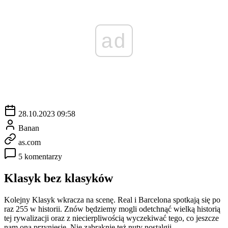
ad
28.10.2023 09:58
Banan
as.com
5 komentarzy
Klasyk bez klasyków
Kolejny Klasyk wkracza na scenę. Real i Barcelona spotkają się po
raz 255 w historii. Znów będziemy mogli odetchnąć wielką historią
tej rywalizacji oraz z niecierpliwością wyczekiwać tego, co jeszcze
nam ona przyniesie. Nie zabraknie też nuty nostalgii