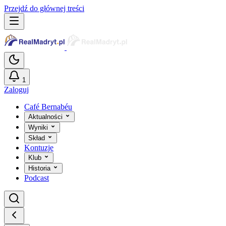
Przejdź do głównej treści
1
Zaloguj
Café Bernabéu
Aktualności
Wyniki
Skład
Kontuzje
Klub
Historia
Podcast