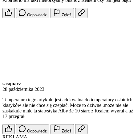
Alba serio ma taki niekorzystny bilans z Realem czy tam jest błąd?
Odpowiedz
Zgłoś
sasquacz
28 października 2023
Temperatura tego artykułu jest adekwatna do temperatury ostatnich
klasyków ale nie chce się czepiać. Może to dziwne ,może nie ale
zaskakuje mnie ta statystyka Alby że 10 starć z Realem wygrał a aż
17 przegrał.
Odpowiedz
Zgłoś
REKLAMA