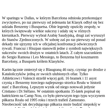
W sparingu w Dallas, w którym Barcelona odniosła przekonujące
zwycięstwo, po raz pierwszy od jedenastu lat Klasyk odbył się bez
udziału Benzemy i Busquetsa. Obie legendy opuściły zespoły, w
których świętowały wielkie sukcesy i udały się w różnych
kierunkach. Pierwszy wybrał Arabię Saudyjską, drugi zaś wyruszył
do Stanów Zjednoczonych. W sobotę zaś po raz pierwszy od ponad
dekady nie ujrzymy ich w oficjalnej konfrontacji odwiecznych
rywali. Francuz i Hiszpan stanowili jedne z symboli największych
sukcesów swoich drużyn w ostatnich latach. Z całym szacunkiem
do Sergio Ramosa i Leo Messiego, to Benzema był koszmarem
Barcelony, a Busquets królem Klasyków.
Karim łącznie zmierzył się z Blaugraną 46 razy, czyniąc po drodze z
Katalończyków jedną ze swoich ulubionych ofiar. Tylko
Athleticowi i Valencii strzelił więcej goli. 16 bramek i 11 asyst
czynią z Benzemy trzeciego najlepszego strzelca Realu w historii
starć z Barceloną. Lepszym wynik od niego notowali jedynie
Cristiano i Di Stéfano. W ostatnim spotkaniu 35-latek popisał się
hattrickiem na Camp Nou, co było pierwszym tego typu wyczynem
piłkarza Realu od 1995 roku i trzech trafień Zamorano.
Nieobecność tak decydującego piłkarza może budzić niepokój w