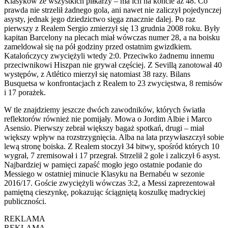
Klasyków ze wszystkich piłkarzy – ma ich na koncie aż 48. Co
prawda nie strzelił żadnego gola, ani nawet nie zaliczył pojedynczej
asysty, jednak jego dziedzictwo sięga znacznie dalej. Po raz
pierwszy z Realem Sergio zmierzył się 13 grudnia 2008 roku. Były
kapitan Barcelony na plecach miał wówczas numer 28, a na boisku
zameldował się na pół godziny przed ostatnim gwizdkiem.
Katalończycy zwyciężyli wtedy 2:0. Przeciwko żadnemu innemu
przeciwnikowi Hiszpan nie grywał częściej. Z Sevillą zanotował 40
występów, z Atlético mierzył się natomiast 38 razy. Bilans
Busquetsa w konfrontacjach z Realem to 23 zwycięstwa, 8 remisów
i 17 porażek.
W tle znajdziemy jeszcze dwóch zawodników, których światła
reflektorów również nie pomijały. Mowa o Jordim Albie i Marco
Asensio. Pierwszy zebrał większy bagaż spotkań, drugi – miał
większy wpływ na rozstrzygnięcia. Alba na lata przywłaszczył sobie
lewą stronę boiska. Z Realem stoczył 34 bitwy, spośród których 10
wygrał, 7 zremisował i 17 przegrał. Strzelił 2 gole i zaliczył 6 asyst.
Najbardziej w pamięci zapaść mogło jego ostatnie podanie do
Messiego w ostatniej minucie Klasyku na Bernabéu w sezonie
2016/17. Goście zwyciężyli wówczas 3:2, a Messi zaprezentował
pamiętną cieszynkę, pokazując ściągniętą koszulkę madryckiej
publiczności.
REKLAMA
REKLAMA