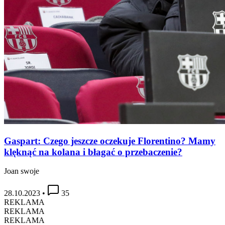
Gaspart: Czego jeszcze oczekuje Florentino? Mamy
klęknąć na kolana i błagać o przebaczenie?
Joan swoje
28.10.2023
•
35
REKLAMA
REKLAMA
REKLAMA