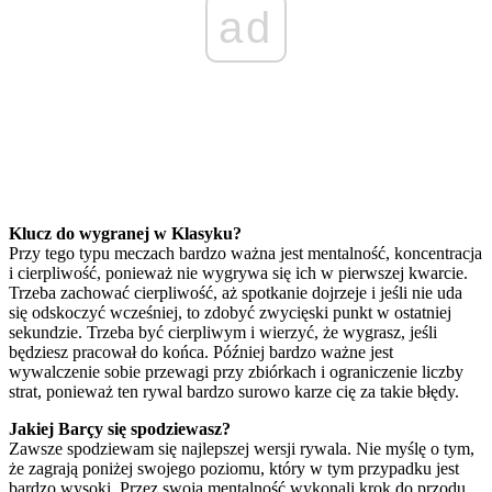
ad
Klucz do wygranej w Klasyku?
Przy tego typu meczach bardzo ważna jest mentalność, koncentracja
i cierpliwość, ponieważ nie wygrywa się ich w pierwszej kwarcie.
Trzeba zachować cierpliwość, aż spotkanie dojrzeje i jeśli nie uda
się odskoczyć wcześniej, to zdobyć zwycięski punkt w ostatniej
sekundzie. Trzeba być cierpliwym i wierzyć, że wygrasz, jeśli
będziesz pracował do końca. Później bardzo ważne jest
wywalczenie sobie przewagi przy zbiórkach i ograniczenie liczby
strat, ponieważ ten rywal bardzo surowo karze cię za takie błędy.
Jakiej Barçy się spodziewasz?
Zawsze spodziewam się najlepszej wersji rywala. Nie myślę o tym,
że zagrają poniżej swojego poziomu, który w tym przypadku jest
bardzo wysoki. Przez swoją mentalność wykonali krok do przodu