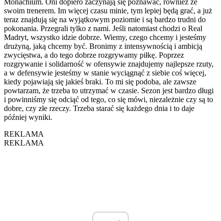
Monachium. Oni dopiero zaczynają się poznawać, również ze
swoim trenerem. Im więcej czasu minie, tym lepiej będą grać, a już
teraz znajdują się na wyjątkowym poziomie i są bardzo trudni do
pokonania. Przegrali tylko z nami. Jeśli natomiast chodzi o Real
Madryt, wszystko idzie dobrze. Wiemy, czego chcemy i jesteśmy
drużyną, jaką chcemy być. Bronimy z intensywnością i ambicją
zwycięstwa, a do tego dobrze rozgrywamy piłkę. Poprzez
rozgrywanie i solidarność w ofensywie znajdujemy najlepsze rzuty,
a w defensywie jesteśmy w stanie wyciągnąć z siebie coś więcej,
kiedy pojawiają się jakieś braki. To mi się podoba, ale zawsze
powtarzam, że trzeba to utrzymać w czasie. Sezon jest bardzo długi
i powinniśmy się odciąć od tego, co się mówi, niezależnie czy są to
dobre, czy złe rzeczy. Trzeba starać się każdego dnia i to daje
później wyniki.
REKLAMA
REKLAMA