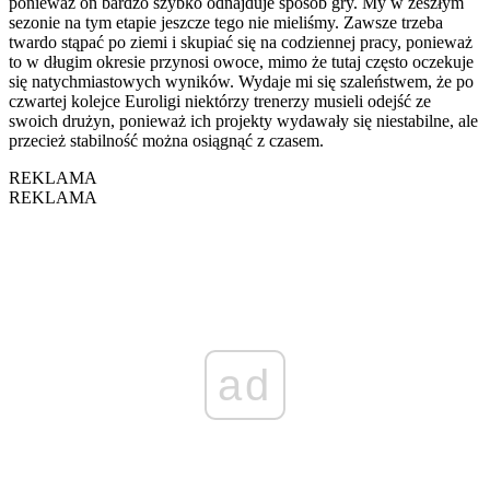
ponieważ on bardzo szybko odnajduje sposób gry. My w zeszłym
sezonie na tym etapie jeszcze tego nie mieliśmy. Zawsze trzeba
twardo stąpać po ziemi i skupiać się na codziennej pracy, ponieważ
to w długim okresie przynosi owoce, mimo że tutaj często oczekuje
się natychmiastowych wyników. Wydaje mi się szaleństwem, że po
czwartej kolejce Euroligi niektórzy trenerzy musieli odejść ze
swoich drużyn, ponieważ ich projekty wydawały się niestabilne, ale
przecież stabilność można osiągnąć z czasem.
REKLAMA
REKLAMA
ad