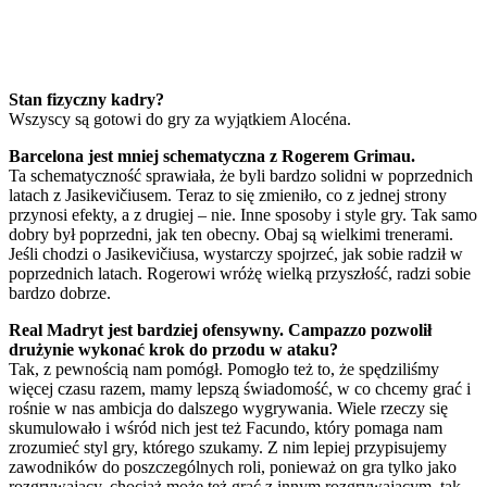
Stan fizyczny kadry?
Wszyscy są gotowi do gry za wyjątkiem Alocéna.
Barcelona jest mniej schematyczna z Rogerem Grimau.
Ta schematyczność sprawiała, że byli bardzo solidni w poprzednich
latach z Jasikevičiusem. Teraz to się zmieniło, co z jednej strony
przynosi efekty, a z drugiej – nie. Inne sposoby i style gry. Tak samo
dobry był poprzedni, jak ten obecny. Obaj są wielkimi trenerami.
Jeśli chodzi o Jasikevičiusa, wystarczy spojrzeć, jak sobie radził w
poprzednich latach. Rogerowi wróżę wielką przyszłość, radzi sobie
bardzo dobrze.
Real Madryt jest bardziej ofensywny. Campazzo pozwolił
drużynie wykonać krok do przodu w ataku?
Tak, z pewnością nam pomógł. Pomogło też to, że spędziliśmy
więcej czasu razem, mamy lepszą świadomość, w co chcemy grać i
rośnie w nas ambicja do dalszego wygrywania. Wiele rzeczy się
skumulowało i wśród nich jest też Facundo, który pomaga nam
zrozumieć styl gry, którego szukamy. Z nim lepiej przypisujemy
zawodników do poszczególnych roli, ponieważ on gra tylko jako
rozgrywający, chociaż może też grać z innym rozgrywającym, tak