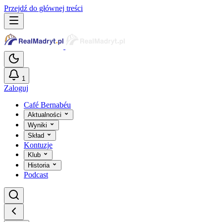
Przejdź do głównej treści
1
Zaloguj
Café Bernabéu
Aktualności
Wyniki
Skład
Kontuzje
Klub
Historia
Podcast