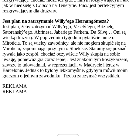
jak w niedzielę z
Chacho
na Teneryfie.
Facu
jest perfekcyjnym
rozgrywającym dla drużyny.
Jest plan na zatrzymanie Willy’ego Hernangómeza?
Jest plan, żeby zatrzymać Willy’ego, Veselý’ego, Brizuelę,
Satoranský’ego, Abrinesa, Jabariego Parkera, Da Silvę… Oni są
wielką drużyną. W poprzednim tygodniu pytaliście mnie o
Miroticia. To są wielcy zawodnicy, ale nie mogłem skupić się na
Miroticiu, zapominając przy tym o Shieldsie. Staramy się poznać
rywala jako zespół, chociaż oczywiście Willy skupia na sobie
uwagę, ponieważ gra coraz lepiej. Jest znakomitym koszykarzem,
zawsze to udowadniał, w reprezentacji, w Madrycie i teraz w
Barcelonie. Jednak to byłoby lekkomyślne, gdybym mówił moim
graczom o jednym zawodniku. Trzeba zatrzymać wszystkich.
REKLAMA
REKLAMA