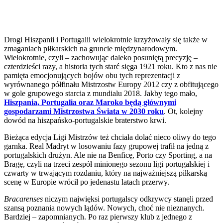
Drogi Hiszpanii i Portugalii wielokrotnie krzyżowały się także w
zmaganiach piłkarskich na gruncie międzynarodowym.
Wielokrotnie, czyli – zachowując daleko posuniętą precyzję –
czterdzieści razy, a historia tych starć sięga 1921 roku. Kto z nas nie
pamięta emocjonujących bojów obu tych reprezentacji z
wyrównanego półfinału Mistrzostw Europy 2012 czy z obfitującego
w gole grupowego starcia z mundialu 2018. Jakby tego mało,
Hiszpania, Portugalia oraz Maroko będą głównymi
gospodarzami Mistrzostwa Świata w 2030 roku
. Ot, kolejny
dowód na hiszpańsko-portugalskie braterstwo krwi.
Bieżąca edycja Ligi Mistrzów też chciała dolać nieco oliwy do tego
garnka. Real Madryt w losowaniu fazy grupowej trafił na jedną z
portugalskich drużyn. Ale nie na Benficę, Porto czy Sporting, a na
Bragę, czyli na trzeci zespół minionego sezonu ligi portugalskiej i
czwarty w trwającym rozdaniu, który na najważniejszą piłkarską
scenę w Europie wrócił po jedenastu latach przerwy.
Bracarenses
niczym najwięksi portugalscy odkrywcy stanęli przed
szansą poznania nowych lądów. Nowych, choć nie nieznanych.
Bardziej – zapomnianych. Po raz pierwszy klub z jednego z