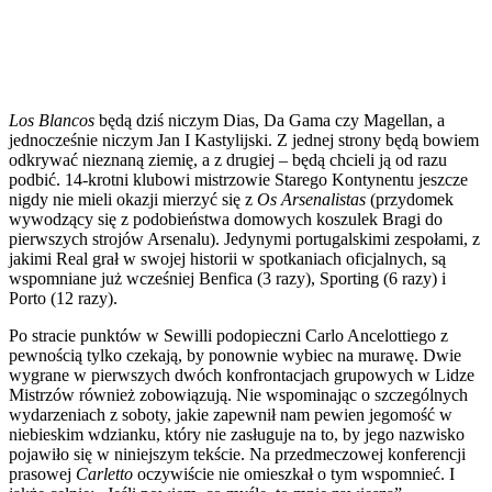
Los Blancos
będą dziś niczym Dias, Da Gama czy Magellan, a
jednocześnie niczym Jan I Kastylijski. Z jednej strony będą bowiem
odkrywać nieznaną ziemię, a z drugiej – będą chcieli ją od razu
podbić. 14-krotni klubowi mistrzowie Starego Kontynentu jeszcze
nigdy nie mieli okazji mierzyć się z
Os Arsenalistas
(przydomek
wywodzący się z podobieństwa domowych koszulek Bragi do
pierwszych strojów Arsenalu). Jedynymi portugalskimi zespołami, z
jakimi Real grał w swojej historii w spotkaniach oficjalnych, są
wspomniane już wcześniej Benfica (3 razy), Sporting (6 razy) i
Porto (12 razy).
Po stracie punktów w Sewilli podopieczni Carlo Ancelottiego z
pewnością tylko czekają, by ponownie wybiec na murawę. Dwie
wygrane w pierwszych dwóch konfrontacjach grupowych w Lidze
Mistrzów również zobowiązują. Nie wspominając o szczególnych
wydarzeniach z soboty, jakie zapewnił nam pewien jegomość w
niebieskim wdzianku, który nie zasługuje na to, by jego nazwisko
pojawiło się w niniejszym tekście. Na przedmeczowej konferencji
prasowej
Carletto
oczywiście nie omieszkał o tym wspomnieć. I