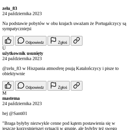
zelu_83
24 października 2023
Na podstawie pobytów w obu krajach uważam że Portugalczycy są
sympatyczniejsi
Odpowiedz
Zgłoś
U
użytkownik usunięty
24 października 2023
@zelu_83
w Hiszpania atmosferę psują Katalończycy i pisze to
obiektywnie
Odpowiedz
Zgłoś
M
mastema
24 października 2023
hej
@Santi01
"Braga byłyby niezwykle cenne pod kątem postawienia się w
jeszcze korzystniejszej sytuacji w grupie, ale byłyby też swego