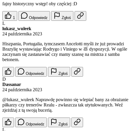
fajny historyczny wstęp! oby częściej :D
1
Odpowiedz
Zgłoś
L
lukasz_wuleek
24 października 2023
Hiszpania, Portugalia, tymczasem Ancelotti myśli że już prowadzi
Brazylię wystawiając Rodrygo i Viniego w 💩 dyspozycji. W ogóle
zaczynam się zastanawiać czy mamy szansę na mistrza z samba
betonem.
Odpowiedz
Zgłoś
D
Dassanar
24 października 2023
@lukasz_wuleek
Naprawdę powinno się wlepiać bany za obrażanie
piłkarzy czy trenerów Realu - zwłaszcza tak utytułowanych. Weź
zjeżdżaj z tą swoją bucerią.
Odpowiedz
Zgłoś
L