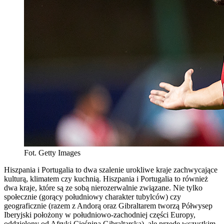
Fot. Getty Images
Hiszpania i Portugalia to dwa szalenie urokliwe kraje zachwycające
kulturą, klimatem czy kuchnią. Hiszpania i Portugalia to również
dwa kraje, które są ze sobą nierozerwalnie związane. Nie tylko
społecznie (gorący południowy charakter tubylców) czy
geograficznie (razem z Andorą oraz Gibraltarem tworzą Półwysep
Iberyjski położony w południowo-zachodniej części Europy,
oddzielony od Afryki Cieśniną Gibraltarską), ale przede wszystkim