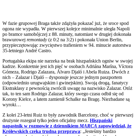
W fazie grupowej Braga także zdążyła pokazać już, że sroce spod
ogona nie wypadła. W pierwszej kolejce minimalnie uległa Napoli
po bramce samobójczej z 88. minuty, natomiast w drugiej dokonała
brawurowej
remontady
(z 0:2 na 3:2) i pokonała Union Berlin,
przypieczętowując zwycięstwo trafieniem w 94. minucie autorstwa
35-letniego André Castro.
Portugalska ekipa nie narzeka na brak hiszpańskich ogniw w swojej
kadrze. Konkretnie jest ich pięć w osobach Adriána Marína, Víctora
Gómeza, Rodrigo Zalazara, Álvaro Djaló i Abela Ruiza. Dwóch z
nich – Zalazar i Djaló – dysponuje jeszcze jednym paszportem
(odpowiednio urugwajskim i gwinejskim). Swoją drogą, fanatycy
Ekstraklasy z pewnością zwrócili uwagę na nazwisko Zalazar. Otóż
tak, to ten sam Rodrigo Zalazar, który swego czasu odbił się od
Korony Kielce, a latem zamienił Schalke na Bragę. Niezbadane są
wyroki…
Z kolei 23-letni Ruiz to były zawodnik Barcelony, choć w pierwszej
drużynie rozegrał tylko jeden oficjalny mecz.
Hiszpański
napastnik w rozmowie z dziennikiem
MARCA
zapowiedział, że
Królewskich czeka trudna przeprawa
: „Jesteśmy bardzo