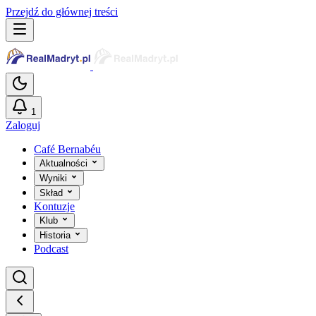
Przejdź do głównej treści
1
Zaloguj
Café Bernabéu
Aktualności
Wyniki
Skład
Kontuzje
Klub
Historia
Podcast