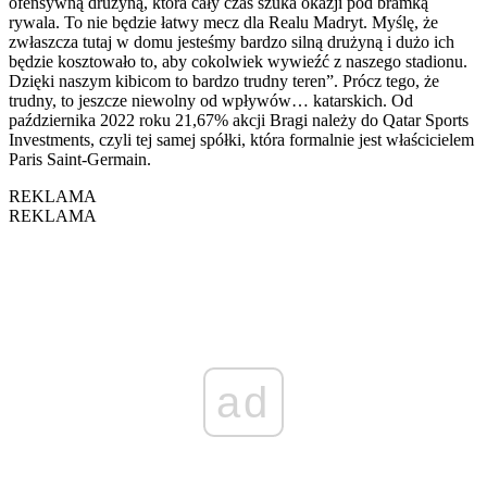
ofensywną drużyną, która cały czas szuka okazji pod bramką
rywala. To nie będzie łatwy mecz dla Realu Madryt. Myślę, że
zwłaszcza tutaj w domu jesteśmy bardzo silną drużyną i dużo ich
będzie kosztowało to, aby cokolwiek wywieźć z naszego stadionu.
Dzięki naszym kibicom to bardzo trudny teren”. Prócz tego, że
trudny, to jeszcze niewolny od wpływów… katarskich. Od
października 2022 roku 21,67% akcji Bragi należy do Qatar Sports
Investments, czyli tej samej spółki, która formalnie jest właścicielem
Paris Saint-Germain.
REKLAMA
REKLAMA
ad