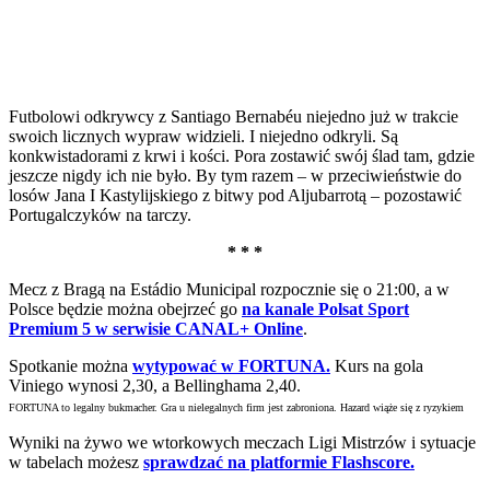
Futbolowi odkrywcy z Santiago Bernabéu niejedno już w trakcie
swoich licznych wypraw widzieli. I niejedno odkryli. Są
konkwistadorami z krwi i kości. Pora zostawić swój ślad tam, gdzie
jeszcze nigdy ich nie było. By tym razem – w przeciwieństwie do
losów Jana I Kastylijskiego z bitwy pod Aljubarrotą – pozostawić
Portugalczyków na tarczy.
* * *
Mecz z Bragą na Estádio Municipal rozpocznie się o 21:00, a w
Polsce będzie można obejrzeć go
na kanale Polsat Sport
Premium 5 w serwisie CANAL+ Online
.
Spotkanie można
wytypować w FORTUNA.
Kurs na gola
Viniego wynosi 2,30, a Bellinghama 2,40.
FORTUNA to legalny bukmacher. Gra u nielegalnych firm jest zabroniona. Hazard wiąże się z ryzykiem
Wyniki na żywo we wtorkowych meczach Ligi Mistrzów i sytuacje
w tabelach możesz
sprawdzać na platformie Flashscore.