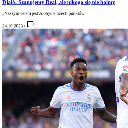
Djaló: Szanujemy Real, ale nikogo się nie boimy
„Naszym celem jest zdobycie trzech punktów”
24.10.2023
•
1