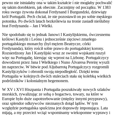
pewno nie istniałaby ona w takim kształcie i nie mogłaby pochwalić
się takim dorobkiem, jak obecnie. Zacznijmy od początku. W 1383
roku swego żywota dokonał Ferdynand I Burgundzki, dziewiąty
król Portugalii. Pech chciał, że nie pozostawił on po sobie męskiego
potomka. Po dwóch latach bezkrólewia na tronie zasiadł nieślubny
brat Ferdynanda – Jan I Wielki.
Nie spodobało się to jednak Janowi I Kastylijskiemu, ówczesnemu
królowi Kastylii i Leónu i jednocześnie zięciowi zmarłego
portugalskiego monarchy (był mężem Beatrycze, córki
Ferdynanda), który rościł sobie prawo do portugalskiej korony.
Rozsierdzony Jan I Kastylijski wraz ze swoimi wojskami ruszył
więc na Portugalię, kierując się wprost na Lizbonę. Portugalczycy
dowodzeni przez Jana I Wielkiego i Nuno Álvaresa Pereirę wyszli
im naprzeciw. W bitwie pod Aljubarrotą Portugalczycy rozgromili
Kastylijczyków i obronili swoją niepodległość. Dzięki temu
Portugalia w kolejnych dwóch stuleciach stała się kolebką wielkich
podróżników i kolonialnym hegemonem.
W XV i XVI Hiszpania i Portugalia poszukiwały nowych szlaków
morskich, rywalizując ze sobą o bogactwo, towary, na które w
Europie było duże zapotrzebowanie (między innymi przyprawy),
oraz splendor odkrywców nieznanych dotąd lądów. W tym
względzie portugalska spuścizna jest doprawdy imponująca. Lata
mijają, a my przecież wciąż wspominamy wiekopomne wyprawy i