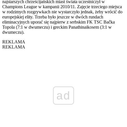
najstarszych chrześcijańskich miast świata uczestniczył w
Champions League w kampanii 2010/11. Zajęcie trzeciego miejsca
w rodzimych rozgrywkach nie wystarczyło jednak, żeby wrócić do
europejskiej elity. Trzeba było jeszcze w dwóch rundach
eliminacyjnych uporać się najpierw z serbskim FK TSC Bačka
Topola (7:1 w dwumeczu) i greckim Panathinaikosem (3:1 w
dwumeczu).
REKLAMA
REKLAMA
ad