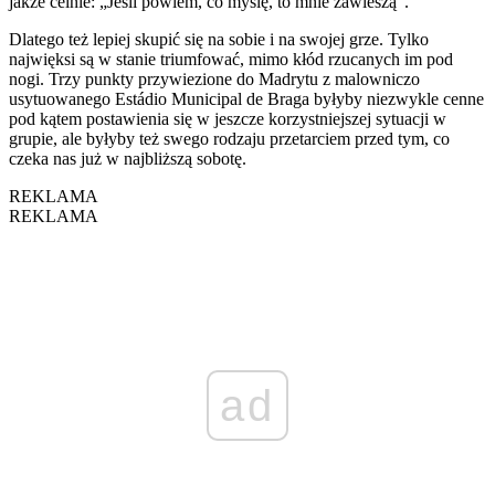
jakże celnie: „Jeśli powiem, co myślę, to mnie zawieszą”.
Dlatego też lepiej skupić się na sobie i na swojej grze. Tylko
najwięksi są w stanie triumfować, mimo kłód rzucanych im pod
nogi. Trzy punkty przywiezione do Madrytu z malowniczo
usytuowanego Estádio Municipal de Braga byłyby niezwykle cenne
pod kątem postawienia się w jeszcze korzystniejszej sytuacji w
grupie, ale byłyby też swego rodzaju przetarciem przed tym, co
czeka nas już w najbliższą sobotę.
REKLAMA
REKLAMA
ad