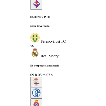
08.08.2026 19:00
Mecz towarzyski
Ferencvárosi TC
vs
Real Madryt
Do rozpoczęcia pozostało
09
h
05
m
02
s