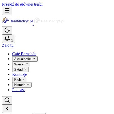
Przejdź do głównej treści
1
Zaloguj
Café Bernabéu
Aktualności
Wyniki
Skład
Kontuzje
Klub
Historia
Podcast