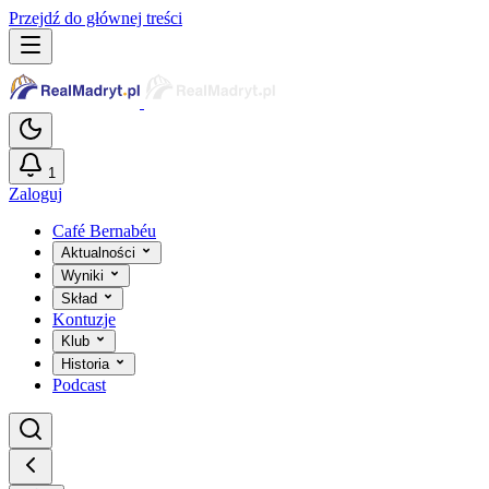
Przejdź do głównej treści
1
Zaloguj
Café Bernabéu
Aktualności
Wyniki
Skład
Kontuzje
Klub
Historia
Podcast