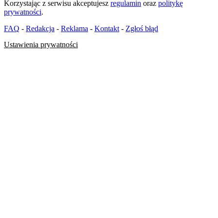
Korzystając z serwisu akceptujesz
regulamin
oraz
politykę
prywatności
.
FAQ
-
Redakcja
-
Reklama
-
Kontakt
-
Zgłoś błąd
Ustawienia prywatności