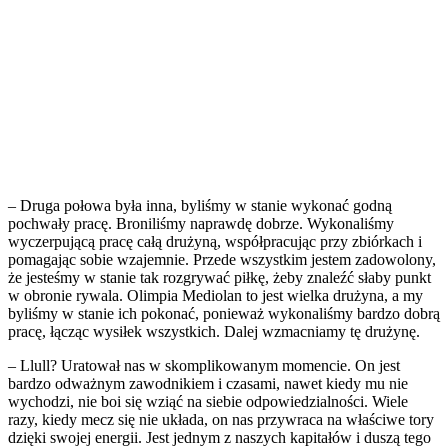
– Druga połowa była inna, byliśmy w stanie wykonać godną
pochwały pracę. Broniliśmy naprawdę dobrze. Wykonaliśmy
wyczerpującą pracę całą drużyną, współpracując przy zbiórkach i
pomagając sobie wzajemnie. Przede wszystkim jestem zadowolony,
że jesteśmy w stanie tak rozgrywać piłkę, żeby znaleźć słaby punkt
w obronie rywala. Olimpia Mediolan to jest wielka drużyna, a my
byliśmy w stanie ich pokonać, ponieważ wykonaliśmy bardzo dobrą
pracę, łącząc wysiłek wszystkich. Dalej wzmacniamy tę drużynę.
– Llull? Uratował nas w skomplikowanym momencie. On jest
bardzo odważnym zawodnikiem i czasami, nawet kiedy mu nie
wychodzi, nie boi się wziąć na siebie odpowiedzialności. Wiele
razy, kiedy mecz się nie układa, on nas przywraca na właściwe tory
dzięki swojej energii. Jest jednym z naszych kapitałów i duszą tego