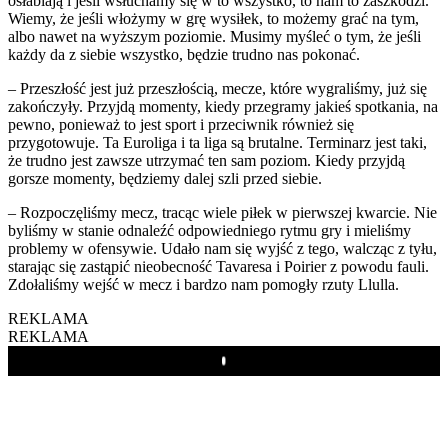
osłabiają i jeśli wsłuchamy się w to wszystko, to nam to zaszkodzi.
Wiemy, że jeśli włożymy w grę wysiłek, to możemy grać na tym,
albo nawet na wyższym poziomie. Musimy myśleć o tym, że jeśli
każdy da z siebie wszystko, będzie trudno nas pokonać.
– Przeszłość jest już przeszłością, mecze, które wygraliśmy, już się
zakończyły. Przyjdą momenty, kiedy przegramy jakieś spotkania, na
pewno, ponieważ to jest sport i przeciwnik również się
przygotowuje. Ta Euroliga i ta liga są brutalne. Terminarz jest taki,
że trudno jest zawsze utrzymać ten sam poziom. Kiedy przyjdą
gorsze momenty, będziemy dalej szli przed siebie.
– Rozpoczęliśmy mecz, tracąc wiele piłek w pierwszej kwarcie. Nie
byliśmy w stanie odnaleźć odpowiedniego rytmu gry i mieliśmy
problemy w ofensywie. Udało nam się wyjść z tego, walcząc z tyłu,
starając się zastąpić nieobecność Tavaresa i Poirier z powodu fauli.
Zdołaliśmy wejść w mecz i bardzo nam pomogły rzuty Llulla.
REKLAMA
REKLAMA
Play