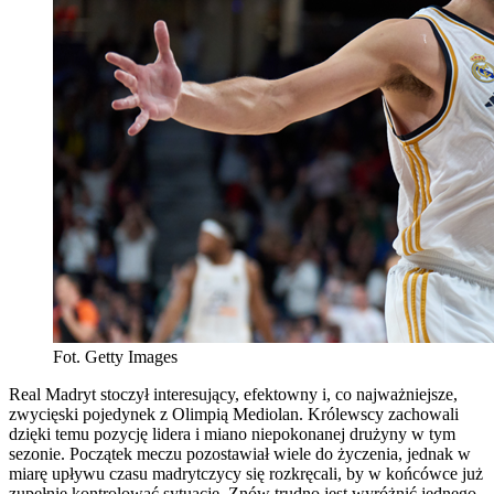
Fot. Getty Images
Real Madryt stoczył interesujący, efektowny i, co najważniejsze,
zwycięski pojedynek z Olimpią Mediolan. Królewscy zachowali
dzięki temu pozycję lidera i miano niepokonanej drużyny w tym
sezonie. Początek meczu pozostawiał wiele do życzenia, jednak w
miarę upływu czasu madrytczycy się rozkręcali, by w końcówce już
zupełnie kontrolować sytuację. Znów trudno jest wyróżnić jednego