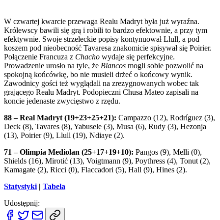
W czwartej kwarcie przewaga Realu Madryt była już wyraźna.
Królewscy bawili się grą i robili to bardzo efektownie, a przy tym
efektywnie. Swoje strzeleckie popisy kontynuował Llull, a pod
koszem pod nieobecność Tavaresa znakomicie spisywał się Poirier.
Połączenie Francuza z
Chacho
wydaje się perfekcyjne.
Prowadzenie urosło na tyle, że
Blancos
mogli sobie pozwolić na
spokojną końcówkę, bo nie musieli drżeć o końcowy wynik.
Zawodnicy gości też wyglądali na zrezygnowanych wobec tak
grającego Realu Madryt. Podopieczni Chusa Mateo zapisali na
koncie jedenaste zwycięstwo z rzędu.
88 – Real Madryt (19+23+25+21):
Campazzo (12), Rodríguez (3),
Deck (8), Tavares (8), Yabusele (3), Musa (6), Rudy (3), Hezonja
(13), Poirier (9), Llull (19), Ndiaye (2).
71 – Olimpia Mediolan (25+17+19+10):
Pangos (9), Melli (0),
Shields (16), Mirotić (13), Voigtmann (9), Poythress (4), Tonut (2),
Kamagate (2), Ricci (0), Flaccadori (5), Hall (9), Hines (2).
Statystyki
|
Tabela
Udostępnij: