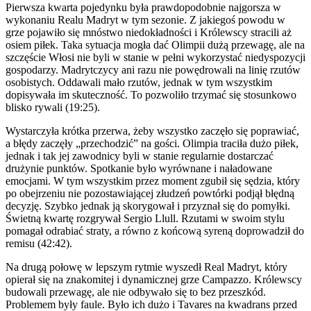
Pierwsza kwarta pojedynku była prawdopodobnie najgorsza w
wykonaniu Realu Madryt w tym sezonie. Z jakiegoś powodu w
grze pojawiło się mnóstwo niedokładności i Królewscy stracili aż
osiem piłek. Taka sytuacja mogła dać Olimpii dużą przewagę, ale na
szczęście Włosi nie byli w stanie w pełni wykorzystać niedyspozycji
gospodarzy. Madrytczycy ani razu nie powędrowali na linię rzutów
osobistych. Oddawali mało rzutów, jednak w tym wszystkim
dopisywała im skuteczność. To pozwoliło trzymać się stosunkowo
blisko rywali (19:25).
Wystarczyła krótka przerwa, żeby wszystko zaczęło się poprawiać,
a błędy zaczęły „przechodzić” na gości. Olimpia traciła dużo piłek,
jednak i tak jej zawodnicy byli w stanie regularnie dostarczać
drużynie punktów. Spotkanie było wyrównane i naładowane
emocjami. W tym wszystkim przez moment zgubił się sędzia, który
po obejrzeniu nie pozostawiającej złudzeń powtórki podjął błędną
decyzję. Szybko jednak ją skorygował i przyznał się do pomyłki.
Świetną kwartę rozgrywał Sergio Llull. Rzutami w swoim stylu
pomagał odrabiać straty, a równo z końcową syreną doprowadził do
remisu (42:42).
Na drugą połowę w lepszym rytmie wyszedł Real Madryt, który
opierał się na znakomitej i dynamicznej grze Campazzo. Królewscy
budowali przewagę, ale nie odbywało się to bez przeszkód.
Problemem były faule. Było ich dużo i Tavares na kwadrans przed