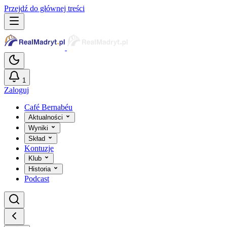
Przejdź do głównej treści
1
Zaloguj
Café Bernabéu
Aktualności
Wyniki
Skład
Kontuzje
Klub
Historia
Podcast