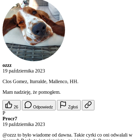
ozzz
19 października 2023
Clos Gomez, Iturralde, Mallenco, HH.
Mam nadzieję, że pomogłem.
26
Odpowiedz
Zgłoś
P
Procr7
19 października 2023
@ozzz
to było wiadome od dawna. Takie cyrki co oni odwalali w