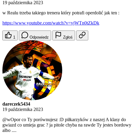
19 października 2023
w Realu trzeba takiego trenera który potrafi operdolić jak ten :
https://www.youtube.com/watch?v=vjWTn0tZkDk
1
Odpowiedz
Zgłoś
dareczek5434
19 października 2023
@wOpor
co Ty porównujesz :D piłkarzyków z naszej A klasy do
gwiazd co umieja grac ? ja pitole chyba na rawde Ty jestes bordowy
albo ....