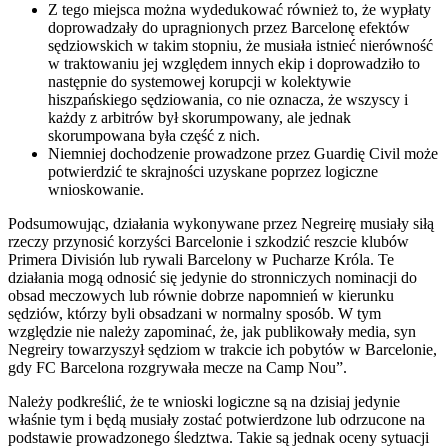
Z tego miejsca można wydedukować również to, że wypłaty
doprowadzały do upragnionych przez Barcelonę efektów
sędziowskich w takim stopniu, że musiała istnieć nierówność
w traktowaniu jej względem innych ekip i doprowadziło to
następnie do systemowej korupcji w kolektywie
hiszpańskiego sędziowania, co nie oznacza, że wszyscy i
każdy z arbitrów był skorumpowany, ale jednak
skorumpowana była część z nich.
Niemniej dochodzenie prowadzone przez Guardię Civil może
potwierdzić te skrajności uzyskane poprzez logiczne
wnioskowanie.
Podsumowując, działania wykonywane przez Negreirę musiały siłą
rzeczy przynosić korzyści Barcelonie i szkodzić reszcie klubów
Primera División lub rywali Barcelony w Pucharze Króla. Te
działania mogą odnosić się jedynie do stronniczych nominacji do
obsad meczowych lub równie dobrze napomnień w kierunku
sędziów, którzy byli obsadzani w normalny sposób. W tym
względzie nie należy zapominać, że, jak publikowały media, syn
Negreiry towarzyszył sędziom w trakcie ich pobytów w Barcelonie,
gdy FC Barcelona rozgrywała mecze na Camp Nou”.
Należy podkreślić, że te wnioski logiczne są na dzisiaj jedynie
właśnie tym i będą musiały zostać potwierdzone lub odrzucone na
podstawie prowadzonego śledztwa. Takie są jednak oceny sytuacji