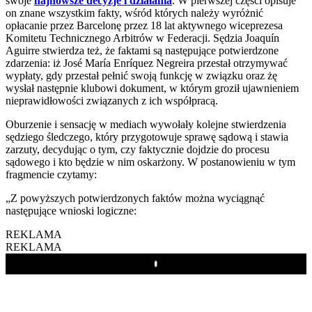
swoje
najnowsze decyzje i działania
. W pierwszej części opisuje
on znane wszystkim fakty, wśród których należy wyróżnić
opłacanie przez Barcelonę przez 18 lat aktywnego wiceprezesa
Komitetu Technicznego Arbitrów w Federacji. Sędzia Joaquín
Aguirre stwierdza też, że faktami są następujące potwierdzone
zdarzenia: iż José María Enríquez Negreira przestał otrzymywać
wypłaty, gdy przestał pełnić swoją funkcję w związku oraz żę
wysłał następnie klubowi dokument, w którym groził ujawnieniem
nieprawidłowości związanych z ich współpracą.
Oburzenie i sensację w mediach wywołały kolejne stwierdzenia
sędziego śledczego, który przygotowuje sprawę sądową i stawia
zarzuty, decydując o tym, czy faktycznie dojdzie do procesu
sądowego i kto będzie w nim oskarżony. W postanowieniu w tym
fragmencie czytamy:
„Z powyższych potwierdzonych faktów można wyciągnąć
następujące wnioski logiczne:
REKLAMA
REKLAMA
Play