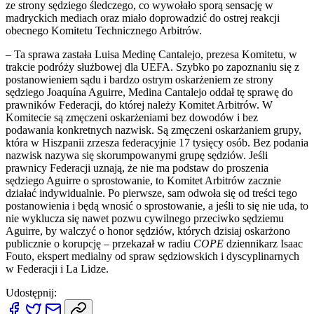
ze strony sędziego śledczego, co wywołało sporą sensację w
madryckich mediach oraz miało doprowadzić do ostrej reakcji
obecnego Komitetu Technicznego Arbitrów.
– Ta sprawa zastała Luisa Medinę Cantalejo, prezesa Komitetu, w
trakcie podróży służbowej dla UEFA. Szybko po zapoznaniu się z
postanowieniem sądu i bardzo ostrym oskarżeniem ze strony
sędziego Joaquína Aguirre, Medina Cantalejo oddał tę sprawę do
prawników Federacji, do której należy Komitet Arbitrów. W
Komitecie są zmęczeni oskarżeniami bez dowodów i bez
podawania konkretnych nazwisk. Są zmęczeni oskarżaniem grupy,
która w Hiszpanii zrzesza federacyjnie 17 tysięcy osób. Bez podania
nazwisk nazywa się skorumpowanymi grupę sędziów. Jeśli
prawnicy Federacji uznają, że nie ma podstaw do proszenia
sędziego Aguirre o sprostowanie, to Komitet Arbitrów zacznie
działać indywidualnie. Po pierwsze, sam odwoła się od treści tego
postanowienia i będą wnosić o sprostowanie, a jeśli to się nie uda, to
nie wyklucza się nawet pozwu cywilnego przeciwko sędziemu
Aguirre, by walczyć o honor sędziów, których dzisiaj oskarżono
publicznie o korupcję – przekazał w radiu
COPE
dziennikarz Isaac
Fouto, ekspert medialny od spraw sędziowskich i dyscyplinarnych
w Federacji i La Lidze.
Udostępnij: