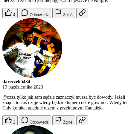
meczach Realu to jest niepojęte...no i jeszcze de Burgos
4
Odpowiedz
Zgłoś
dareczek5434
19 października 2023
@ozzz
tylko jak sam sędzie zaznaczył musza byc dowody. Jeżeli
znajdą to coś czuje wtedy będzie dopiero ostre gów no . Wtedy ten
Cały komitet upadnie razem z przekupnym Cantalejo.
2
Odpowiedz
Zgłoś