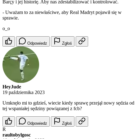
Barçy i jej historię. Aby nas zdestabilizować i kontrolować.
- Uważam to za niewłaściwe, aby Real Madryt pojawił się w
sprawie.
o_o
Odpowiedz
Zgłoś
HeyJude
19 października 2023
Umknęło mi to gdzieś, wiecie kiedy sprawę przejął nowy sędzia od
tej wspaniałej sędziny powiązanej z fcb?
Odpowiedz
Zgłoś
R
raultobylgosc