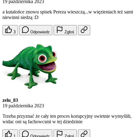
19 października 2023
a kutalońce znowu spisek Pereza wieszczą...w więzieniach też sami
niewinni siedzą :D
3
Odpowiedz
Zgłoś
zelu_83
19 października 2023
Trzeba przyznać że cały ten proces korupcyjny swietnie wymyślili,
widac oni są fachowcsmi w tej dziedzinie
1
Odpowiedz
Zgłoś