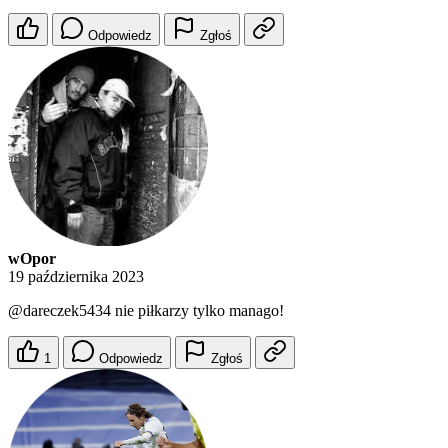
Odpowiedz
Zgłoś
wOpor
19 października 2023
@dareczek5434
nie piłkarzy tylko manago!
1
Odpowiedz
Zgłoś