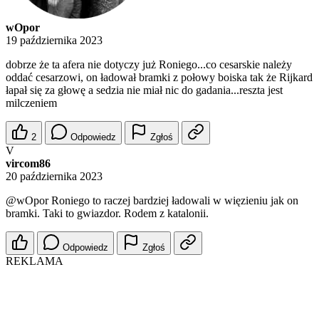
wOpor
19 października 2023
dobrze że ta afera nie dotyczy już Roniego...co cesarskie należy
oddać cesarzowi, on ładował bramki z połowy boiska tak że Rijkard
łapał się za głowę a sedzia nie miał nic do gadania...reszta jest
milczeniem
2
Odpowiedz
Zgłoś
V
vircom86
20 października 2023
@wOpor
Roniego to raczej bardziej ładowali w więzieniu jak on
bramki. Taki to gwiazdor. Rodem z katalonii.
Odpowiedz
Zgłoś
REKLAMA