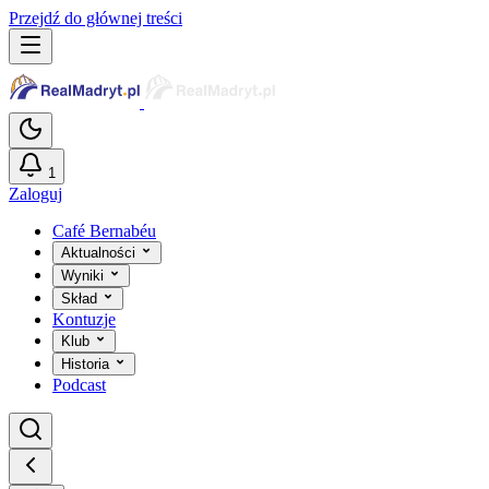
Przejdź do głównej treści
1
Zaloguj
Café Bernabéu
Aktualności
Wyniki
Skład
Kontuzje
Klub
Historia
Podcast