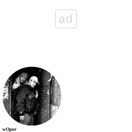
ad
wOpor