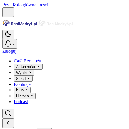
Przejdź do głównej treści
1
Zaloguj
Café Bernabéu
Aktualności
Wyniki
Skład
Kontuzje
Klub
Historia
Podcast