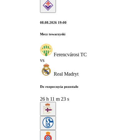
08.08.2026 19:00
Mecz towarzyski
Ferencvárosi TC
vs
Real Madryt
Do rozpoczęcia pozostało
26
h
11
m
22
s