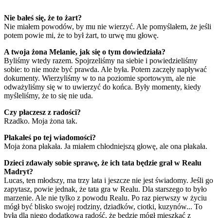
Nie bałeś się, że to żart?
Nie miałem powodów, by mu nie wierzyć. Ale pomyślałem, że jeśli
potem powie mi, że to był żart, to urwę mu głowę.
A twoja żona Melanie, jak się o tym dowiedziała?
Byliśmy wtedy razem. Spojrzeliśmy na siebie i powiedzieliśmy
sobie: to nie może być prawda. Ale była. Potem zaczęły napływać
dokumenty. Wierzyliśmy w to na poziomie sportowym, ale nie
odważyliśmy się w to uwierzyć do końca. Były momenty, kiedy
myśleliśmy, że to się nie uda.
Czy płaczesz z radości?
Rzadko. Moja żona tak.
Płakałeś po tej wiadomości?
Moja żona płakała. Ja miałem chłodniejszą głowę, ale ona płakała.
Dzieci zdawały sobie sprawę, że ich tata będzie grał w Realu
Madryt?
Lucas, ten młodszy, ma trzy lata i jeszcze nie jest świadomy. Jeśli go
zapytasz, powie jednak, że tata gra w Realu. Dla starszego to było
marzenie. Ale nie tylko z powodu Realu. Po raz pierwszy w życiu
mógł być blisko swojej rodziny, dziadków, ciotki, kuzynów... To
była dla niego dodatkowa radość, że będzie mógł mieszkać z