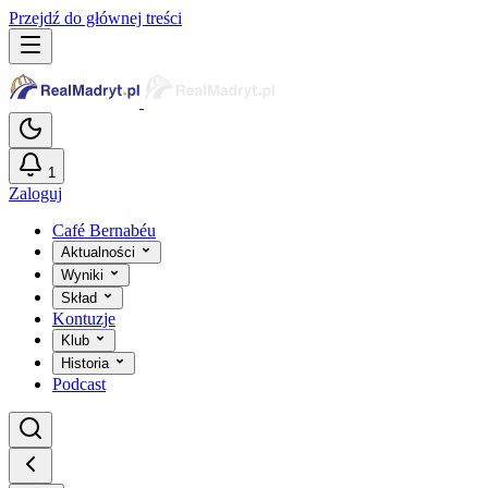
Przejdź do głównej treści
1
Zaloguj
Café Bernabéu
Aktualności
Wyniki
Skład
Kontuzje
Klub
Historia
Podcast