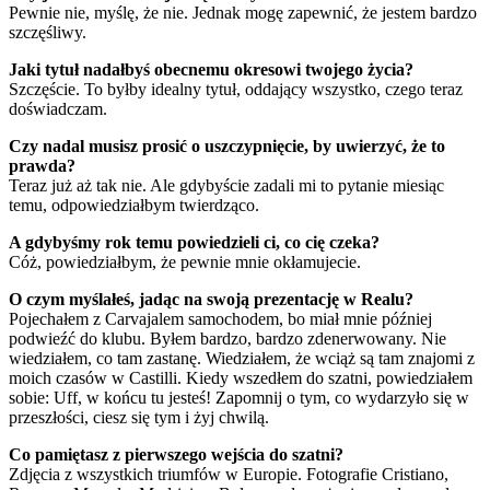
Pewnie nie, myślę, że nie. Jednak mogę zapewnić, że jestem bardzo
szczęśliwy.
Jaki tytuł nadałbyś obecnemu okresowi twojego życia?
Szczęście. To byłby idealny tytuł, oddający wszystko, czego teraz
doświadczam.
Czy nadal musisz prosić o uszczypnięcie, by uwierzyć, że to
prawda?
Teraz już aż tak nie. Ale gdybyście zadali mi to pytanie miesiąc
temu, odpowiedziałbym twierdząco.
A gdybyśmy rok temu powiedzieli ci, co cię czeka?
Cóż, powiedziałbym, że pewnie mnie okłamujecie.
O czym myślałeś, jadąc na swoją prezentację w Realu?
Pojechałem z Carvajalem samochodem, bo miał mnie później
podwieźć do klubu. Byłem bardzo, bardzo zdenerwowany. Nie
wiedziałem, co tam zastanę. Wiedziałem, że wciąż są tam znajomi z
moich czasów w Castilli. Kiedy wszedłem do szatni, powiedziałem
sobie: Uff, w końcu tu jesteś! Zapomnij o tym, co wydarzyło się w
przeszłości, ciesz się tym i żyj chwilą.
Co pamiętasz z pierwszego wejścia do szatni?
Zdjęcia z wszystkich triumfów w Europie. Fotografie Cristiano,