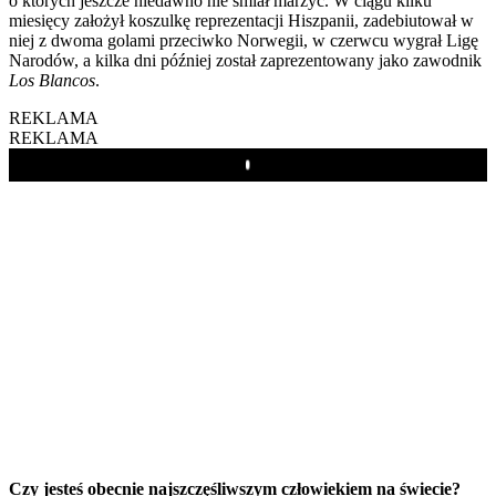
o których jeszcze niedawno nie śmiał marzyć. W ciągu kilku
miesięcy założył koszulkę reprezentacji Hiszpanii, zadebiutował w
niej z dwoma golami przeciwko Norwegii, w czerwcu wygrał Ligę
Narodów, a kilka dni później został zaprezentowany jako zawodnik
Los Blancos
.
REKLAMA
REKLAMA
Play
Czy jesteś obecnie najszczęśliwszym człowiekiem na świecie?