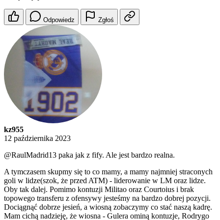
Odpowiedz
Zgłoś
kz955
12 października 2023
@RaulMadrid13
paka jak z fify. Ale jest bardzo realna.
A tymczasem skupmy się to co mamy, a mamy najmniej straconych
goli w lidze(szok, że przed ATM) - liderowanie w LM oraz lidze.
Oby tak dalej. Pomimo kontuzji Militao oraz Courtoius i brak
topowego transferu z ofensywy jesteśmy na bardzo dobrej pozycji.
Dociągnąć dobrze jesień, a wiosną zobaczymy co stać naszą kadrę.
Mam cichą nadzieję, że wiosna - Gulera ominą kontuzje, Rodrygo