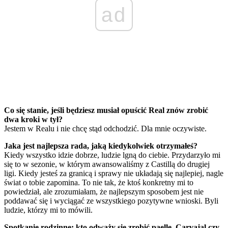
ad
Co się stanie, jeśli będziesz musiał opuścić Real znów zrobić
dwa kroki w tył?
Jestem w Realu i nie chcę stąd odchodzić. Dla mnie oczywiste.
Jaka jest najlepsza rada, jaką kiedykolwiek otrzymałeś?
Kiedy wszystko idzie dobrze, ludzie lgną do ciebie. Przydarzyło mi
się to w sezonie, w którym awansowaliśmy z Castillą do drugiej
ligi. Kiedy jesteś za granicą i sprawy nie układają się najlepiej, nagle
świat o tobie zapomina. To nie tak, że ktoś konkretny mi to
powiedział, ale zrozumiałam, że najlepszym sposobem jest nie
poddawać się i wyciągać ze wszystkiego pozytywne wnioski. Byli
ludzie, którzy mi to mówili.
Spotkanie rodzinne: kto odważy się zrobić paellę, Carvajal czy