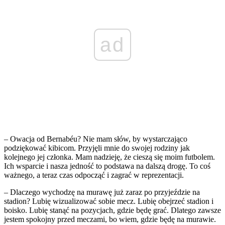
ad
– Owacja od Bernabéu? Nie mam słów, by wystarczająco
podziękować kibicom. Przyjęli mnie do swojej rodziny jak
kolejnego jej członka. Mam nadzieję, że cieszą się moim futbolem.
Ich wsparcie i nasza jedność to podstawa na dalszą drogę. To coś
ważnego, a teraz czas odpocząć i zagrać w reprezentacji.
– Dlaczego wychodzę na murawę już zaraz po przyjeździe na
stadion? Lubię wizualizować sobie mecz. Lubię obejrzeć stadion i
boisko. Lubię stanąć na pozycjach, gdzie będę grać. Dlatego zawsze
jestem spokojny przed meczami, bo wiem, gdzie będę na murawie.