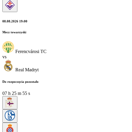
08.08.2026 19:00
Mecz towarzyski
Ferencvárosi TC
vs
Real Madryt
Do rozpoczęcia pozostało
07
h
25
m
53
s