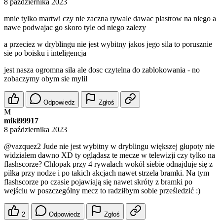
8 października 2023
mnie tylko martwi czy nie zaczna rywale dawac plastrow na niego a
nawe podwajac go skoro tyle od niego zalezy
a przeciez w dryblingu nie jest wybitny jakos jego sila to porusznie
sie po boisku i inteligencja
jest nasza ogromna sila ale dosc czytelna do zablokowania - no
zobaczymy obym sie mylil
Odpowiedz
Zgłoś
M
miki99917
8 października 2023
@vazquez2
Jude nie jest wybitny w dryblingu większej głupoty nie
widziałem dawno XD ty oglądasz te mecze w telewizji czy tylko na
flashscorze? Chłopak przy 4 rywalach wokół siebie odnajduje się z
piłka przy nodze i po takich akcjach nawet strzela bramki. Na tym
flashscorze po czasie pojawiają się nawet skróty z bramki po
wejściu w poszczególny mecz to radziłbym sobie prześledzić :)
2
Odpowiedz
Zgłoś