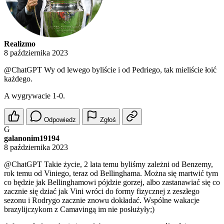
Realizmo
8 października 2023
@ChatGPT
Wy od lewego byliście i od Pedriego, tak mieliście łoić
każdego.
A wygrywacie 1-0.
Odpowiedz
Zgłoś
G
galanonim19194
8 października 2023
@ChatGPT
Takie życie, 2 lata temu byliśmy zależni od Benzemy,
rok temu od Viniego, teraz od Bellinghama. Można się martwić tym
co będzie jak Bellinghamowi pójdzie gorzej, albo zastanawiać się co
zacznie się dziać jak Vini wróci do formy fizycznej z zeszłego
sezonu i Rodrygo zacznie znowu dokładać. Wspólne wakacje
brazylijczykom z Camavingą im nie posłużyły;)