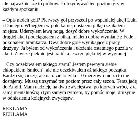
ale najważniejsze to próbować utrzymywać ten poziom gry w
każdym spotkaniu.
– Opis moich goli? Pierwszy gol przyszedł po wspaniałej akcji Luki
i Daniego. Wbiegłem w pole karne, dostałem piłkę i szukałem
miejsca. Uderzyłem lewą nogą, dosyć dobre wykończenie. W
drugiej akcji podciągnąłem z piłką, miałem dobrą wymianę z Fede i
pokonałem bramkarza. Dwa dobre gole wynikające z pracy
drużyny. Ja byłem od wykończenia i ułożenia ostatniego puzzla w
akcji. Zawsze pięknie jest trafić, a jeszcze piękniej w wygranej.
– Czy oczekiwałem takiego startu? Jestem pewnym siebie
chłopakiem [śmiech], ale nie oczekiwałem aż takiego początku.
Bardzo się cieszę, ale na razie to tylko 10 meczów i nic za to nie
dostajemy. Muszę utrzymać ten poziom przez cały sezon. Teraz jadę
do Anglii. Mam nadzieję na dwa zwycięstwa, po których wrócę z tą
samą mentalnością i tym samym rytmem, by pomóc mojej drużynie
w odniesieniu kolejnych zwycięstw.
REKLAMA
REKLAMA