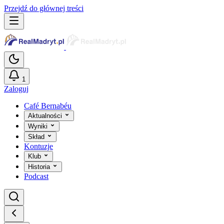
Przejdź do głównej treści
1
Zaloguj
Café Bernabéu
Aktualności
Wyniki
Skład
Kontuzje
Klub
Historia
Podcast