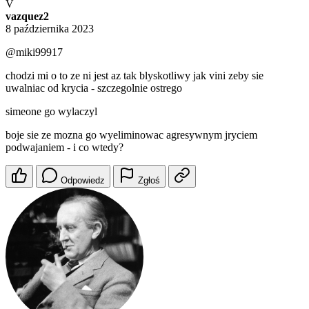
V
vazquez2
8 października 2023
@miki99917
chodzi mi o to ze ni jest az tak blyskotliwy jak vini zeby sie
uwalniac od krycia - szczegolnie ostrego
simeone go wylaczyl
boje sie ze mozna go wyeliminowac agresywnym jryciem
podwajaniem - i co wtedy?
Odpowiedz
Zgłoś