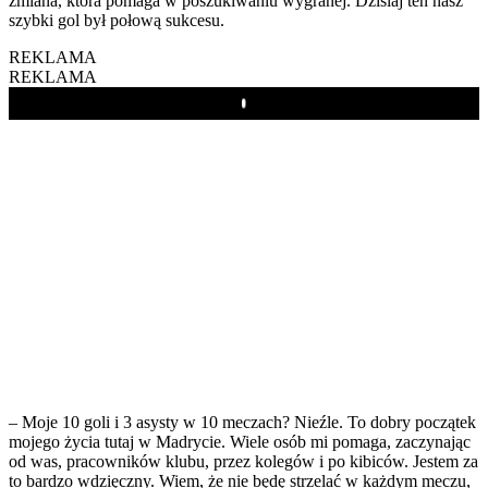
zmiana, która pomaga w poszukiwaniu wygranej. Dzisiaj ten nasz
szybki gol był połową sukcesu.
REKLAMA
REKLAMA
Play
– Moje 10 goli i 3 asysty w 10 meczach? Nieźle. To dobry początek
mojego życia tutaj w Madrycie. Wiele osób mi pomaga, zaczynając
od was, pracowników klubu, przez kolegów i po kibiców. Jestem za
to bardzo wdzięczny. Wiem, że nie będę strzelać w każdym meczu,