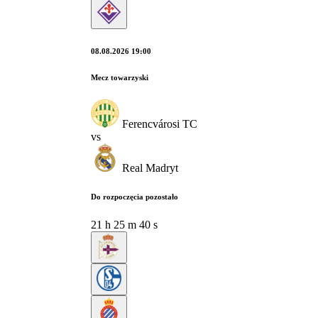
08.08.2026 19:00
Mecz towarzyski
Ferencvárosi TC
vs
Real Madryt
Do rozpoczęcia pozostało
21
h
25
m
39
s